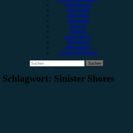
Emilia Knebel
Gina Köhler
Jonas Horn
Julia Köhler
Lucie K.
Marie H.
Marius Meyer
Max Keller
Melvin Klein
Yvonne Hopfensack
Suchen
nach:
Schlagwort:
Sinister Shores