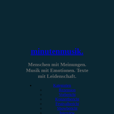
Zum
Inhalt
springen
minutenmusik.
Menschen mit Meinungen.
Musik mit Emotionen. Texte
mit Leidenschaft.
Kategorien
Rezension
Vorbericht
Konzertbericht
Festivalbericht
Showbericht
Interview