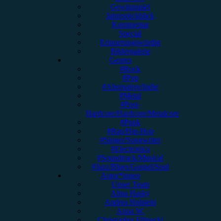
Gewinnspiel
Jahresrückblick
Kommentar
Special
Erinnerungswürdig
Bildergalerie
Genres
#Rock
#Pop
#Alternative/Indie
#Metal
#Post-
Hardcore/Hardcore/Metalcore
#Punk
#Rap/Hip-Hop
#Singer/Songwriter
#Electronica
#Soundtrack/Musical
#Jazz/Blues/Gospel/Soul
Autor*innen
Unser Team
Alina Hasky
Andrea Holstein
Anna W.
Christopher Filipecki