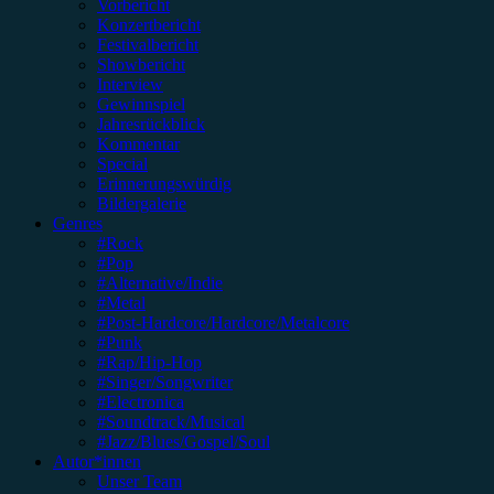
Vorbericht
Konzertbericht
Festivalbericht
Showbericht
Interview
Gewinnspiel
Jahresrückblick
Kommentar
Special
Erinnerungswürdig
Bildergalerie
Genres
#Rock
#Pop
#Alternative/Indie
#Metal
#Post-Hardcore/Hardcore/Metalcore
#Punk
#Rap/Hip-Hop
#Singer/Songwriter
#Electronica
#Soundtrack/Musical
#Jazz/Blues/Gospel/Soul
Autor*innen
Unser Team