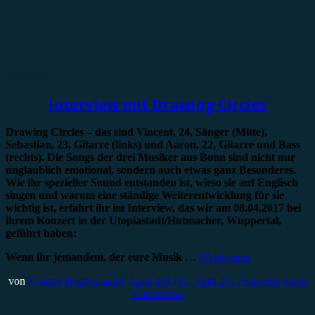
Interview
Interview mit Drawing Circles
Drawing Circles – das sind Vincent, 24, Sänger (Mitte),
Sebastian, 23, Gitarre (links) und Aaron, 22, Gitarre und Bass
(rechts). Die Songs der drei Musiker aus Bonn sind nicht nur
unglaublich emotional, sondern auch etwas ganz Besonderes.
Wie ihr spezieller Sound entstanden ist, wieso sie auf Englisch
singen und warum eine ständige Weiterentwicklung für sie
wichtig ist, erfahrt ihr im Interview, das wir am 08.04.2017 bei
ihrem Konzert in der Utopiastadt/Hutmacher, Wuppertal,
geführt haben:
Wenn ihr jemandem, der eure Musik
…
Weiterlesen
von
Yvonne Hopfensack
9. April 2017
10. April 2017
Schreibe einen
Kommentar