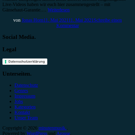
Live-Videos haben wir euch hier zusammengestellt – mit
Gänsehaut-Garantie.…
Weiterlesen
von
Jonas Horn
11. Mai 2021
11. Mai 2021
Schreibe einen
Kommentar
Social Media.
Legal
Datenschutzerklärung
Unterseiten.
Datenschutz
Genres
Impressum
Jobs
Kategorien
Kontakt
Unser Team
Copyright © 2026
minutenmusik.
.
Powered by
WordPress
und
Arouse
.