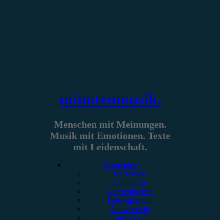
Zum
Inhalt
springen
minutenmusik.
Menschen mit Meinungen.
Musik mit Emotionen. Texte
mit Leidenschaft.
Kategorien
Rezension
Vorbericht
Konzertbericht
Festivalbericht
Showbericht
Interview