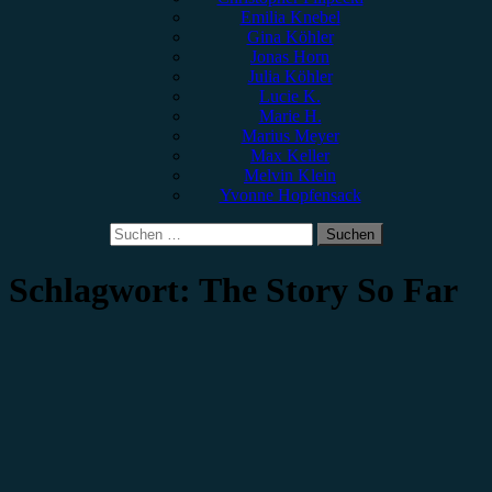
Emilia Knebel
Gina Köhler
Jonas Horn
Julia Köhler
Lucie K.
Marie H.
Marius Meyer
Max Keller
Melvin Klein
Yvonne Hopfensack
Suchen
nach:
Schlagwort:
The Story So Far