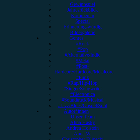
Gewinnspiel
Jahresrückblick
Kommentar
Special
Erinnerungswürdig
Bildergalerie
Genres
#Rock
#Pop
#Alternative/Indie
#Metal
#Post-
Hardcore/Hardcore/Metalcore
#Punk
#Rap/Hip-Hop
#Singer/Songwriter
#Electronica
#Soundtrack/Musical
#Jazz/Blues/Gospel/Soul
Autor*innen
Unser Team
Alina Hasky
Andrea Holstein
Anna W.
Christopher Filipecki