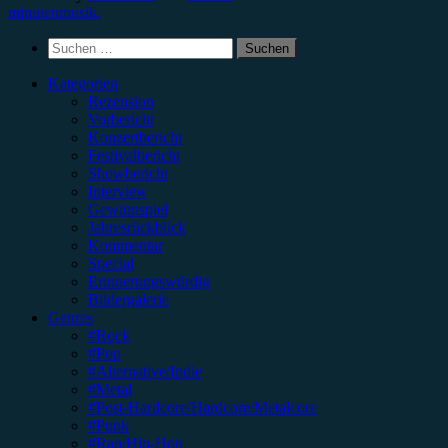
minutenmusik.
Suchen
nach:
Kategorien
Rezension
Vorbericht
Konzertbericht
Festivalbericht
Showbericht
Interview
Gewinnspiel
Jahresrückblick
Kommentar
Special
Erinnerungswürdig
Bildergalerie
Genres
#Rock
#Pop
#Alternative/Indie
#Metal
#Post-Hardcore/Hardcore/Metalcore
#Punk
#Rap/Hip-Hop