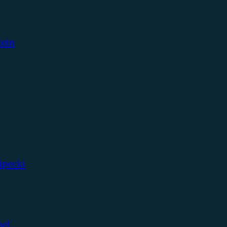
tein
ipecki
bel