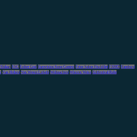
 Shikari
ESC
Esther Graf
Eurovision Song Contest
Feine Sahne Fischfilet
FJØRT
Hamburg
c
Van Holzen
Von Wegen Lisbeth
Weihnachten
Wincent Weiss
Zeltfestival Ruhr