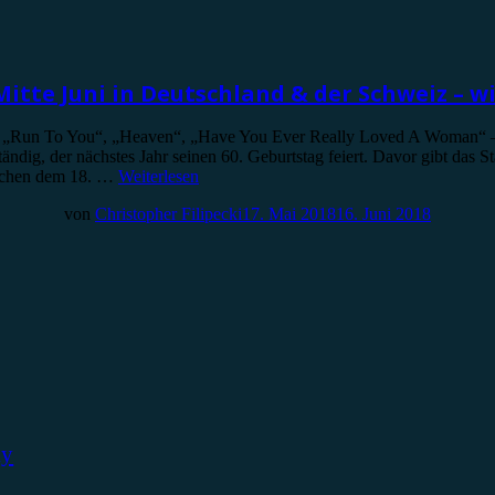
itte Juni in Deutschland & der Schweiz – wi
“, „Run To You“, „Heaven“, „Have You Ever Really Loved A Woman“ – 
ändig, der nächstes Jahr seinen 60. Geburtstag feiert. Davor gibt das 
ischen dem 18. …
Weiterlesen
von
Christopher Filipecki
17. Mai 2018
16. Juni 2018
ky