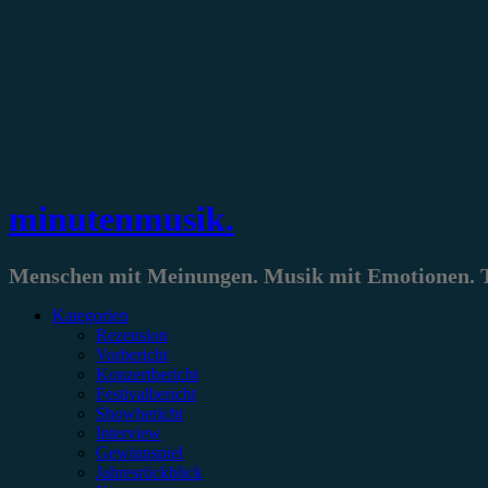
Zum
Inhalt
springen
minutenmusik.
Menschen mit Meinungen. Musik mit Emotionen. Te
Kategorien
Rezension
Vorbericht
Konzertbericht
Festivalbericht
Showbericht
Interview
Gewinnspiel
Jahresrückblick