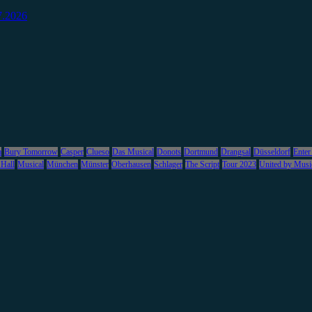
7.2026
m
Bury Tomorrow
Casper
Clueso
Das Musical
Donots
Dortmund
Drangsal
Düsseldorf
Enter
 Hall
Musical
München
Münster
Oberhausen
Schlager
The Script
Tour 2023
United by Musi