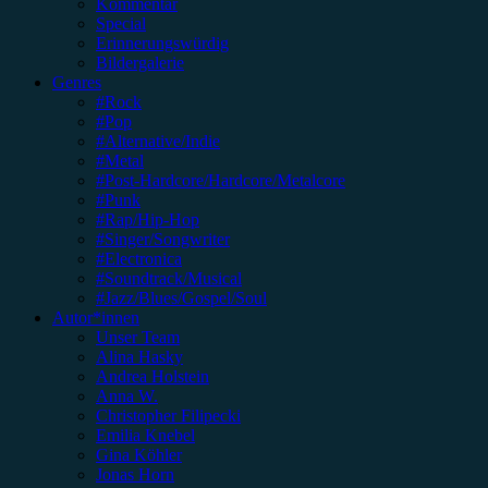
Kommentar
Special
Erinnerungswürdig
Bildergalerie
Genres
#Rock
#Pop
#Alternative/Indie
#Metal
#Post-Hardcore/Hardcore/Metalcore
#Punk
#Rap/Hip-Hop
#Singer/Songwriter
#Electronica
#Soundtrack/Musical
#Jazz/Blues/Gospel/Soul
Autor*innen
Unser Team
Alina Hasky
Andrea Holstein
Anna W.
Christopher Filipecki
Emilia Knebel
Gina Köhler
Jonas Horn