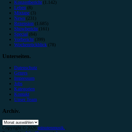
Konzertbericht
(1.142)
Leben
(8)
Mixtape
(3)
News
(231)
Rezension
(1.685)
Showbericht
(161)
Special
(84)
Vorbericht
(399)
Wochenrückblick
(78)
Unterseiten.
Datenschutz
Genres
Impressum
Jobs
Kategorien
Kontakt
Unser Team
Archiv.
Archiv.
Copyright © 2026
minutenmusik.
.