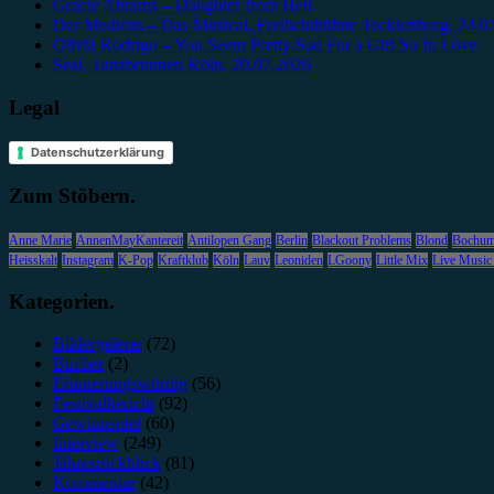
Gracie Abrams – Daughter from Hell
Der Medicus – Das Musical, Freilichtbühne Tecklenburg, 24.0
Olivia Rodrigo – You Seem Pretty Sad For a Girl So In Love
Seal, Tanzbrunnen Köln, 20.07.2026
Legal
Datenschutzerklärung
Zum Stöbern.
Anne Marie
AnnenMayKantereit
Antilopen Gang
Berlin
Blackout Problems
Blond
Bochu
Heisskalt
Instagram
K-Pop
Kraftklub
Köln
Lauv
Leoniden
LGoony
Little Mix
Live Music
Kategorien.
Bildergalerie
(72)
Bücher
(2)
Erinnerungswürdig
(56)
Festivalbericht
(92)
Gewinnspiel
(60)
Interview
(249)
Jahresrückblick
(81)
Kommentar
(42)