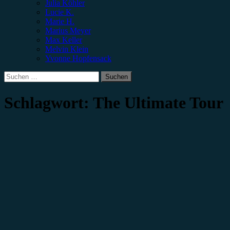
Julia Köhler
Lucie K.
Marie H.
Marius Meyer
Max Keller
Melvin Klein
Yvonne Hopfensack
Suchen
nach:
Schlagwort:
The Ultimate Tour