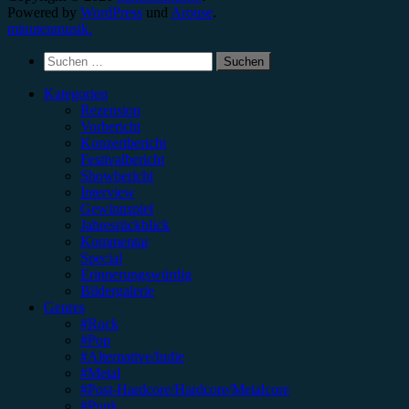
Powered by
WordPress
und
Arouse
.
minutenmusik.
Suchen
nach:
Kategorien
Rezension
Vorbericht
Konzertbericht
Festivalbericht
Showbericht
Interview
Gewinnspiel
Jahresrückblick
Kommentar
Special
Erinnerungswürdig
Bildergalerie
Genres
#Rock
#Pop
#Alternative/Indie
#Metal
#Post-Hardcore/Hardcore/Metalcore
#Punk