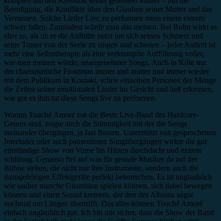
komplett um den Krebstod seiner geliebten Mutter – um die
Beerdigung, die Konflikte über den Glauben seiner Mutter und das
Vermissen. Solche Lieder Live zu performen muss einem extrem
schwer fallen. Zumindest würde man das meinen. Bei Bolm wirkt es
eher so, als ob er die Auftritte nutzt um sich seinen Schmerz und
seine Trauer von der Seele zu singen und schreien – jeder Auftritt ist
mehr eine Selbsttherapie als eine verkrampfte Aufführung voller,
wie man meinen würde, unangenehmer Songs. Auch in Köln trat
der charismatische Frontman immer und immer und immer wieder
mit dem Publikum in Kontakt, schrie einzelnen Personen der Menge
die Zeilen seiner emotionalen Lieder ins Gesicht und ließ erkennen,
wie gut es ihm tut diese Songs live zu performen.
Warum Touché Amoré mit die Beste Live-Band des Hardcore-
Genres sind, zeigte auch die Stimmigkeit mit der die Songs
ineinander übergingen, ja fast flossen. Unterstützt von gesprochenen
Interludes oder auch pausenlosen Songübergängen wirkte die gut
einstündige Show von Vorne bis Hinten durchdacht und extrem
schlüssig. Genauso fiel auf was für geniale Musiker da auf der
Bühne stehen, die nicht nur ihre Instrumente, sondern auch die
dazugehörigen Effektgeräte perfekt beherrschen. Es ist unglaublich
wie sauber manche Gitarristen spielen können, sich dabei bewegen
können und einen Sound kreieren, der den des Albums sogar
nochmal um Längen übertrifft. Das alles können Touché Amoré
einfach unglaublich gut. Ich bin mir sicher, dass die Show der Band