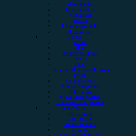
Gewinnspiel
Jahresrückblick
Kommentar
Special
Erinnerungswürdig
Bildergalerie
Genres
#Rock
#Pop
#Alternative/Indie
#Metal
#Post-
Hardcore/Hardcore/Metalcore
#Punk
#Rap/Hip-Hop
#Singer/Songwriter
#Electronica
#Soundtrack/Musical
#Jazz/Blues/Gospel/Soul
Autor*innen
Unser Team
Alina Hasky
Andrea Holstein
Anna W.
Christopher Filipecki