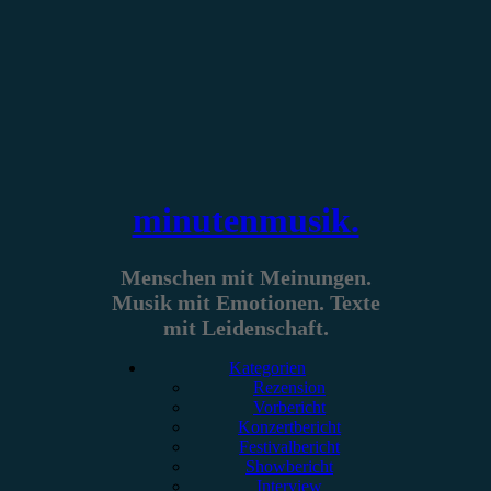
Zum
Inhalt
springen
minutenmusik.
Menschen mit Meinungen.
Musik mit Emotionen. Texte
mit Leidenschaft.
Kategorien
Rezension
Vorbericht
Konzertbericht
Festivalbericht
Showbericht
Interview