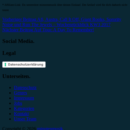
* Affiliate-Link: Du unterstützt minutenmusik über deinen Einkauf. Der Artikel wird für dich dadurch nicht
teurer.
Beitragsnavigation
Vorheriger Beitrag
Afi, Austra, Call It Off, Giant Rooks, Sorority
Noise und Run The Jewels – Wochenrückblick KW3 2017
Nächster Beitrag
Auf Tour: A Day To Remember!
Social Media.
Legal
Datenschutzerklärung
Unterseiten.
Datenschutz
Genres
Impressum
Jobs
Kategorien
Kontakt
Unser Team
Copyright © 2026
minutenmusik.
.