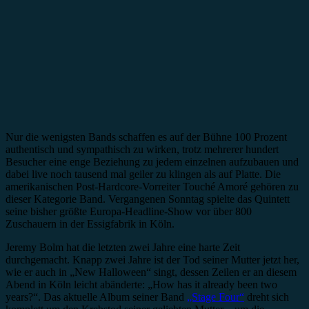
Nur die wenigsten Bands schaffen es auf der Bühne 100 Prozent
authentisch und sympathisch zu wirken, trotz mehrerer hundert
Besucher eine enge Beziehung zu jedem einzelnen aufzubauen und
dabei live noch tausend mal geiler zu klingen als auf Platte. Die
amerikanischen Post-Hardcore-Vorreiter Touché Amoré gehören zu
dieser Kategorie Band. Vergangenen Sonntag spielte das Quintett
seine bisher größte Europa-Headline-Show vor über 800
Zuschauern in der Essigfabrik in Köln.
Jeremy Bolm hat die letzten zwei Jahre eine harte Zeit
durchgemacht. Knapp zwei Jahre ist der Tod seiner Mutter jetzt her,
wie er auch in „New Halloween“ singt, dessen Zeilen er an diesem
Abend in Köln leicht abänderte: „How has it already been two
years?“. Das aktuelle Album seiner Band
„Stage Four“
dreht sich