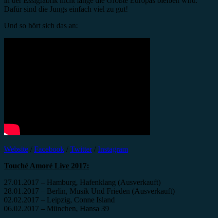
in der Essigfabrik nicht lange die Größte Europas bleiben wird.
Dafür sind die Jungs einfach viel zu gut!
Und so hört sich das an:
Website
/
Facebook
/
Twitter
/
Instagram
Touché Amoré Live 2017:
27.01.2017 – Hamburg, Hafenklang (Ausverkauft)
28.01.2017 – Berlin, Musik Und Frieden (Ausverkauft)
02.02.2017 – Leipzig, Conne Island
06.02.2017 – München, Hansa 39