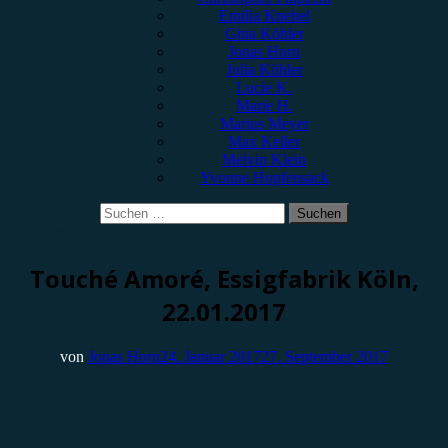
Emilia Knebel
Gina Köhler
Jonas Horn
Julia Köhler
Lucie K.
Marie H.
Marius Meyer
Max Keller
Melvin Klein
Yvonne Hopfensack
Suchen
nach:
Konzertbericht
Touché Amoré, Essigfabrik Köln,
22.01.2017
von
Jonas Horn
24. Januar 2017
27. September 2017