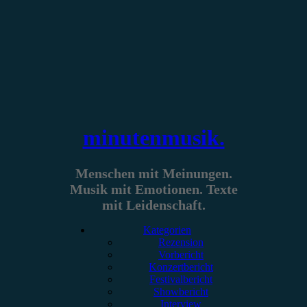
Zum
Inhalt
springen
minutenmusik.
Menschen mit Meinungen.
Musik mit Emotionen. Texte
mit Leidenschaft.
Kategorien
Rezension
Vorbericht
Konzertbericht
Festivalbericht
Showbericht
Interview