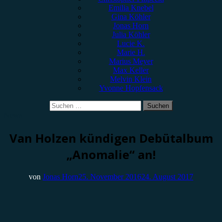
Emilia Knebel
Gina Köhler
Jonas Horn
Julia Köhler
Lucie K.
Marie H.
Marius Meyer
Max Keller
Melvin Klein
Yvonne Hopfensack
Suchen
nach:
News
Van Holzen kündigen Debütalbum
„Anomalie“ an!
von
Jonas Horn
25. November 2016
24. August 2017