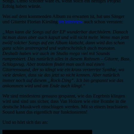
Songs. Umso schöner wäre es, wenn solch ein heftiges Projekt
Erfolg haben würde.
Was auf dem kommenden Album zu erwarten ist, hat uns Sänger
und Gitarrist Florian Kiesling
im Interview
auch schon verraten:
„Man kann die Songs auf der EP wunderbar durchhören. Danach
ist man dann aber auch kaputt und will nicht mehr. Wenn man jetzt
zwölf solcher Songs auf ein Album klatscht, dann wird das schon
ganz schön anstrengend und wahrscheinlich auch monoton.
Deshalb haben wir auch im Studio mega viel mit Sounds
rumprobiert. Das natürlich alles in diesem Rahmen – Gitarre, Bass,
Schlagzeug. Aber trotzdem findet man auch mal einen
Gitarrensound, der so klingt wie ein krass verzerrter Synthie, wo
viele denken, dass sie das jetzt so nicht kennen. Aber natürlich
immer noch auf diesem „Rock-Ding“. Ich bin gespannt wie das
ankommen wird und am Ende auch klingt.“
Wir sind mindestens genauso gespannt, wie das Ergebnis klingen
wird und sind uns sicher, dass Van Holzen wie eine Bombe in die
deutsche Musikwelt einschlagen werden. Mit so einem brachialem
Sound kann das eigentlich nur funktionieren!
Und so hört sich das an: