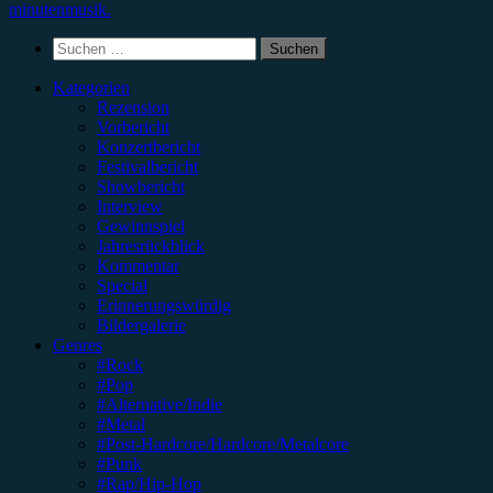
minutenmusik.
Suchen
nach:
Kategorien
Rezension
Vorbericht
Konzertbericht
Festivalbericht
Showbericht
Interview
Gewinnspiel
Jahresrückblick
Kommentar
Special
Erinnerungswürdig
Bildergalerie
Genres
#Rock
#Pop
#Alternative/Indie
#Metal
#Post-Hardcore/Hardcore/Metalcore
#Punk
#Rap/Hip-Hop