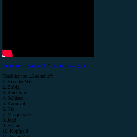
Homepage
/
Facebook
/
Twitter
/
Instagram
Tracklist von „Anomalie“:
1. Herr der Welt
2. Erfolg
3. Reichtum
4. Schüsse
5. Karneval
6. Nie
7. Masquerade
8. Jagd
9. Hyäne
10. Kopfgeld
11. Keine Zeit