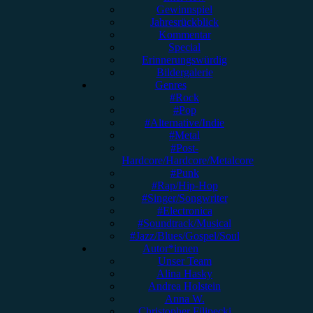
Gewinnspiel
Jahresrückblick
Kommentar
Special
Erinnerungswürdig
Bildergalerie
Genres
#Rock
#Pop
#Alternative/Indie
#Metal
#Post-
Hardcore/Hardcore/Metalcore
#Punk
#Rap/Hip-Hop
#Singer/Songwriter
#Electronica
#Soundtrack/Musical
#Jazz/Blues/Gospel/Soul
Autor*innen
Unser Team
Alina Hasky
Andrea Holstein
Anna W.
Christopher Filipecki