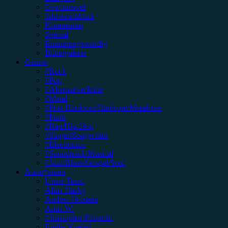
Gewinnspiel
Jahresrückblick
Kommentar
Special
Erinnerungswürdig
Bildergalerie
Genres
#Rock
#Pop
#Alternative/Indie
#Metal
#Post-Hardcore/Hardcore/Metalcore
#Punk
#Rap/Hip-Hop
#Singer/Songwriter
#Electronica
#Soundtrack/Musical
#Jazz/Blues/Gospel/Soul
Autor*innen
Unser Team
Alina Hasky
Andrea Holstein
Anna W.
Christopher Filipecki
Emilia Knebel