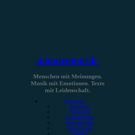
Zum
Inhalt
springen
minutenmusik.
Menschen mit Meinungen.
Musik mit Emotionen. Texte
mit Leidenschaft.
Kategorien
Rezension
Vorbericht
Konzertbericht
Festivalbericht
Showbericht
Interview