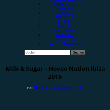
Emilia Knebel
Gina Köhler
Jonas Horn
Julia Köhler
Lucie K.
Marie H.
Marius Meyer
Max Keller
Melvin Klein
Yvonne Hopfensack
Suchen
nach:
Rezension
Milk & Sugar – House Nation Ibiza
2016
von
Melvin Klein
8. September 2016