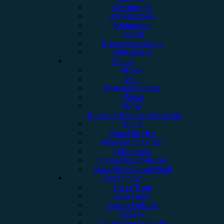
Gewinnspiel
Jahresrückblick
Kommentar
Special
Erinnerungswürdig
Bildergalerie
Genres
#Rock
#Pop
#Alternative/Indie
#Metal
#Post-
Hardcore/Hardcore/Metalcore
#Punk
#Rap/Hip-Hop
#Singer/Songwriter
#Electronica
#Soundtrack/Musical
#Jazz/Blues/Gospel/Soul
Autor*innen
Unser Team
Alina Hasky
Andrea Holstein
Anna W.
Christopher Filipecki