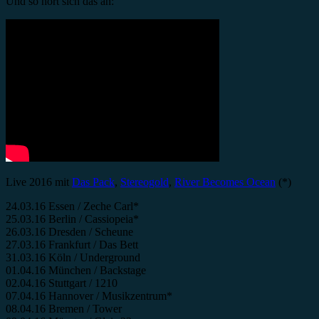
Und so hört sich das an:
Live 2016 mit
Das Pack
,
Stereogold
,
River Becomes Ocean
(*)
24.03.16 Essen / Zeche Carl*
25.03.16 Berlin / Cassiopeia*
26.03.16 Dresden / Scheune
27.03.16 Frankfurt / Das Bett
31.03.16 Köln / Underground
01.04.16 München / Backstage
02.04.16 Stuttgart / 1210
07.04.16 Hannover / Musikzentrum*
08.04.16 Bremen / Tower