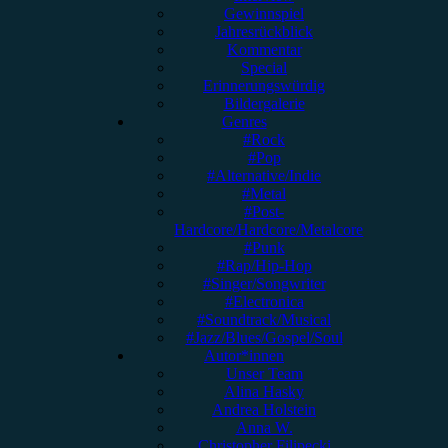
Gewinnspiel
Jahresrückblick
Kommentar
Special
Erinnerungswürdig
Bildergalerie
Genres
#Rock
#Pop
#Alternative/Indie
#Metal
#Post-
Hardcore/Hardcore/Metalcore
#Punk
#Rap/Hip-Hop
#Singer/Songwriter
#Electronica
#Soundtrack/Musical
#Jazz/Blues/Gospel/Soul
Autor*innen
Unser Team
Alina Hasky
Andrea Holstein
Anna W.
Christopher Filipecki