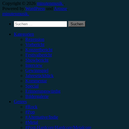
Copyright © 2026
minutenmusik.
.
Powered by
WordPress
und
Arouse
.
minutenmusik.
Suchen
nach:
Kategorien
Rezension
Vorbericht
Konzertbericht
Festivalbericht
Showbericht
Interview
Gewinnspiel
Jahresrückblick
Kommentar
Special
Erinnerungswürdig
Bildergalerie
Genres
#Rock
#Pop
#Alternative/Indie
#Metal
#Post-Hardcore/Hardcore/Metalcore