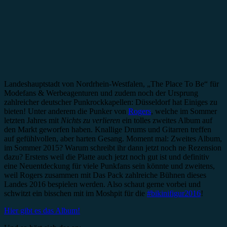
Landeshauptstadt von Nordrhein-Westfalen, „The Place To Be“ für
Modefans & Werbeagenturen und zudem noch der Ursprung
zahlreicher deutscher Punkrockkapellen: Düsseldorf hat Einiges zu
bieten! Unter anderem die Punker von
Rogers
, welche im Sommer
letzten Jahres mit
Nichts zu verlieren
ein tolles zweites Album auf
den Markt geworfen haben. Knallige Drums und Gitarren treffen
auf gefühlvollen, aber harten Gesang. Moment mal: Zweites Album,
im Sommer 2015? Warum schreibt ihr dann jetzt noch ne Rezension
dazu? Erstens weil die Platte auch jetzt noch gut ist und definitiv
eine Neuentdeckung für viele Punkfans sein könnte und zweitens,
weil Rogers zusammen mit Das Pack zahlreiche Bühnen dieses
Landes 2016 bespielen werden. Also schaut gerne vorbei und
schwitzt ein bisschen mit im Moshpit für die
#bikinifigur2016
!
Hier gibt es das Album!