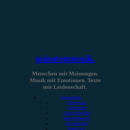
Zum
Inhalt
springen
minutenmusik.
Menschen mit Meinungen.
Musik mit Emotionen. Texte
mit Leidenschaft.
Kategorien
Rezension
Vorbericht
Konzertbericht
Festivalbericht
Showbericht
Interview