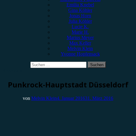
Emilia Knebel
Gina Köhler
Jonas Horn
Julia Köhler
Lucie K.
Marie H.
Marius Meyer
Max Keller
Melvin Klein
Yvonne Hopfensack
Suchen
nach:
Rezension
Punkrock-Hauptstadt Düsseldorf
von
Melvin Klein
4. Januar 2016
31. März 2016