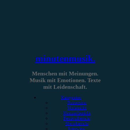
Zum
Inhalt
springen
minutenmusik.
Menschen mit Meinungen.
Musik mit Emotionen. Texte
mit Leidenschaft.
Kategorien
Rezension
Vorbericht
Konzertbericht
Festivalbericht
Showbericht
Interview