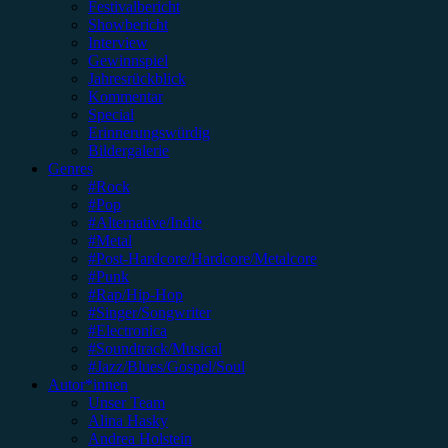
Festivalbericht
Showbericht
Interview
Gewinnspiel
Jahresrückblick
Kommentar
Special
Erinnerungswürdig
Bildergalerie
Genres
#Rock
#Pop
#Alternative/Indie
#Metal
#Post-Hardcore/Hardcore/Metalcore
#Punk
#Rap/Hip-Hop
#Singer/Songwriter
#Electronica
#Soundtrack/Musical
#Jazz/Blues/Gospel/Soul
Autor*innen
Unser Team
Alina Hasky
Andrea Holstein