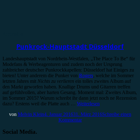
Rezension
Punkrock-Hauptstadt Düsseldorf
Landeshauptstadt von Nordrhein-Westfalen, „The Place To Be“ für
Modefans & Werbeagenturen und zudem noch der Ursprung
zahlreicher deutscher Punkrockkapellen: Düsseldorf hat Einiges zu
bieten! Unter anderem die Punker von
Rogers
, welche im Sommer
letzten Jahres mit
Nichts zu verlieren
ein tolles zweites Album auf
den Markt geworfen haben. Knallige Drums und Gitarren treffen
auf gefühlvollen, aber harten Gesang. Moment mal: Zweites Album,
im Sommer 2015? Warum schreibt ihr dann jetzt noch ne Rezension
dazu? Erstens weil die Platte auch …
Weiterlesen
von
Melvin Klein
4. Januar 2016
31. März 2016
Schreibe einen
Kommentar
Social Media.