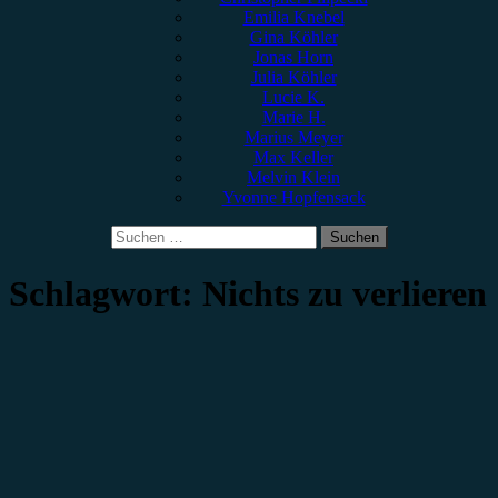
Emilia Knebel
Gina Köhler
Jonas Horn
Julia Köhler
Lucie K.
Marie H.
Marius Meyer
Max Keller
Melvin Klein
Yvonne Hopfensack
Suchen
nach:
Schlagwort:
Nichts zu verlieren