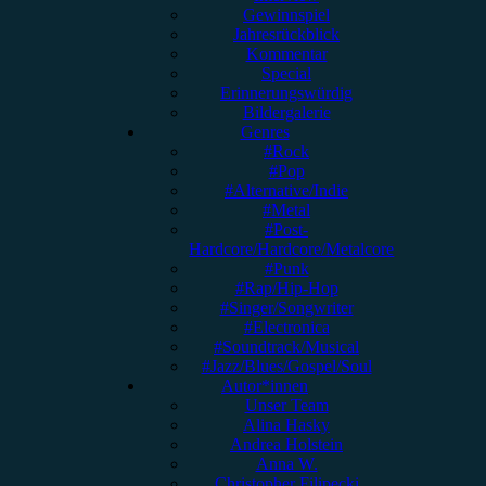
Gewinnspiel
Jahresrückblick
Kommentar
Special
Erinnerungswürdig
Bildergalerie
Genres
#Rock
#Pop
#Alternative/Indie
#Metal
#Post-
Hardcore/Hardcore/Metalcore
#Punk
#Rap/Hip-Hop
#Singer/Songwriter
#Electronica
#Soundtrack/Musical
#Jazz/Blues/Gospel/Soul
Autor*innen
Unser Team
Alina Hasky
Andrea Holstein
Anna W.
Christopher Filipecki