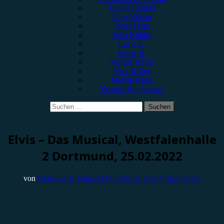
Emilia Knebel
Gina Köhler
Jonas Horn
Julia Köhler
Lucie K.
Marie H.
Marius Meyer
Max Keller
Melvin Klein
Yvonne Hopfensack
Suchen
nach:
Showbericht
Elvis – Das Musical, Westfalenhalle
2 Dortmund, 25.02.2022
von
Christopher Filipecki
27. Februar 2022
7. April 2022