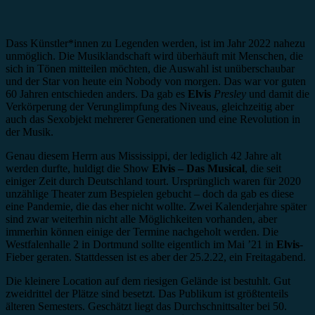
Dass Künstler*innen zu Legenden werden, ist im Jahr 2022 nahezu
unmöglich. Die Musiklandschaft wird überhäuft mit Menschen, die
sich in Tönen mitteilen möchten, die Auswahl ist unüberschaubar
und der Star von heute ein Nobody von morgen. Das war vor guten
60 Jahren entschieden anders. Da gab es
Elvis
Presley
und damit die
Verkörperung der Verunglimpfung des Niveaus, gleichzeitig aber
auch das Sexobjekt mehrerer Generationen und eine Revolution in
der Musik.
Genau diesem Herrn aus Mississippi, der lediglich 42 Jahre alt
werden durfte, huldigt die Show
Elvis – Das Musical
, die seit
einiger Zeit durch Deutschland tourt. Ursprünglich waren für 2020
unzählige Theater zum Bespielen gebucht – doch da gab es diese
eine Pandemie, die das eher nicht wollte. Zwei Kalenderjahre später
sind zwar weiterhin nicht alle Möglichkeiten vorhanden, aber
immerhin können einige der Termine nachgeholt werden. Die
Westfalenhalle 2 in Dortmund sollte eigentlich im Mai ’21 in
Elvis
-
Fieber geraten. Stattdessen ist es aber der 25.2.22, ein Freitagabend.
Die kleinere Location auf dem riesigen Gelände ist bestuhlt. Gut
zweidrittel der Plätze sind besetzt. Das Publikum ist größtenteils
älteren Semesters. Geschätzt liegt das Durchschnittsalter bei 50.