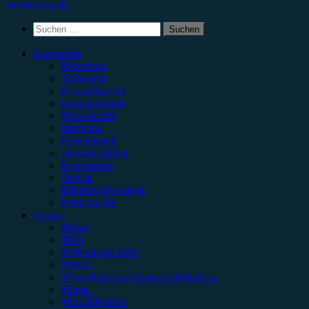
minutenmusik.
Suchen
nach:
Kategorien
Rezension
Vorbericht
Konzertbericht
Festivalbericht
Showbericht
Interview
Gewinnspiel
Jahresrückblick
Kommentar
Special
Erinnerungswürdig
Bildergalerie
Genres
#Rock
#Pop
#Alternative/Indie
#Metal
#Post-Hardcore/Hardcore/Metalcore
#Punk
#Rap/Hip-Hop