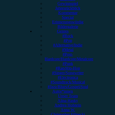
Gewinnspiel
Jahresrückblick
Kommentar
Special
Erinnerungswürdig
Bildergalerie
Genres
#Rock
#Pop
#Alternative/Indie
#Metal
#Post-
Hardcore/Hardcore/Metalcore
#Punk
#Rap/Hip-Hop
#Singer/Songwriter
#Electronica
#Soundtrack/Musical
#Jazz/Blues/Gospel/Soul
Autor*innen
Unser Team
Alina Hasky
Andrea Holstein
Anna W.
Christopher Filipecki