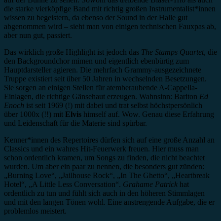
die starke vierköpfige Band mit richtig großen Instrumentalist*innen
wissen zu begeistern, da ebenso der Sound in der Halle gut
abgenommen wird – sieht man von einigen technischen Fauxpas ab,
aber nun gut, passiert.
Das wirklich große Highlight ist jedoch das
The Stamps Quartet
, die
den Backgroundchor mimen und eigentlich ebenbürtig zum
Hauptdarsteller agieren. Die mehrfach Grammy-ausgezeichnete
Truppe existiert seit über 50 Jahren in wechselnden Besetzungen.
Sie sorgen an einigen Stellen für atemberaubende A-Cappella-
Einlagen, die richtige Gänsehaut erzeugen. Wahnsinn: Bariton
Ed
Enoch
ist seit 1969 (!) mit dabei und trat selbst höchstpersönlich
über 1000x (!!) mit
Elvis
himself auf. Wow. Genau diese Erfahrung
und Leidenschaft für die Materie sind spürbar.
Kenner*innen des Repertoires dürfen sich auf eine große Anzahl an
Classics und ein wahres Hit-Feuerwerk freuen. Hier muss man
schon ordentlich kramen, um Songs zu finden, die nicht beachtet
wurden. Um aber ein paar zu nennen, die besonders gut zünden:
„Burning Love“, „Jailhouse Rock“, „In The Ghetto“, „Heartbreak
Hotel“, „A Little Less Conversation“.
Grahame Patrick
hat
ordentlich zu tun und fühlt sich auch in den höheren Stimmlagen
und mit den langen Tönen wohl. Eine anstrengende Aufgabe, die er
problemlos meistert.