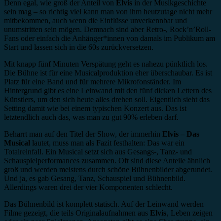
Denn egal, wie groß der Anteil von
Elvis
in der Musikgeschichte
sein mag – so richtig viel kann man von ihm heutzutage nicht mehr
mitbekommen, auch wenn die Einflüsse unverkennbar und
unumstritten sein mögen. Demnach sind aber Retro-, Rock’n’Roll-
Fans oder einfach die Anhänger*innen von damals im Publikum am
Start und lassen sich in die 60s zurückversetzen.
Mit knapp fünf Minuten Verspätung geht es nahezu pünktlich los.
Die Bühne ist für eine Musicalproduktion eher überschaubar. Es ist
Platz für eine Band und für mehrere Mikrofonständer. Im
Hintergrund gibt es eine Leinwand mit den fünf dicken Lettern des
Künstlers, um den sich heute alles drehen soll. Eigentlich sieht das
Setting damit wie bei einem typischen Konzert aus. Das ist
letztendlich auch das, was man zu gut 90% erleben darf.
Beharrt man auf den Titel der Show, der immerhin
Elvis – Das
Musical
lautet, muss man als Fazit festhalten: Das war ein
Totalreinfall. Ein Musical setzt sich aus Gesangs-, Tanz- und
Schauspielperformances zusammen. Oft sind diese Anteile ähnlich
groß und werden meistens durch schöne Bühnenbilder abgerundet.
Und ja, es gab Gesang, Tanz, Schauspiel und Bühnenbild.
Allerdings waren drei der vier Komponenten schlecht.
Das Bühnenbild ist komplett statisch. Auf der Leinwand werden
Filme gezeigt, die teils Originalaufnahmen aus
Elvis
‚ Leben zeigen