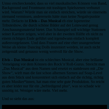
Umso erschreckender, dass so viel musikalisches Können von Band,
Background und Frontmann mit trashigen Spielszenen verhunzt
wird. Warum? Würde man sie einfach streichen, würde sie einerseits
niemand vermissen, andererseits hätte man keine Negativpunkte
mehr. Defacto ist
Elvis – Das Musical
eh eine lupenreine
Tributeshow, die durch schöne Bilder auf der Leinwand genug
Anschauungsmaterial bietet. Das Schauspiel soll wichtige Stationen
seiner Karriere zeigen, wird aber in der zweiten Hälfte eh nicht zu
einem richtigen Ende geführt und irgendwann einfach komplett
außenvorgelassen. Und dass Frauen auf eine eher unangenehme
Weise als kleine Dancing Dolls inszeniert werden, ist auch nicht
zeitgemäß und genauso wenig wertvoll für die Show.
Elvis – Das Musical
ist ein schlechtes Musical, aber eine brillante
Verneigung vor dem Können des Rock’n’Roll-Gurus. Streicht man
„Das Musical“ aus dem Namen und ersetzt es stattdessen mit „Die
Show“, wirft man die fast schon albernen Szenen auf Soap-Level
aus dem Stück und konzentriert sich einfach auf die richtig, richtig
guten Musiker*innen, hat man eine sehr gute Produktion. So reicht
es aber leider nur für ein „befriedigend plus“, was so schade wie
unnötig ist. Weniger wäre mehr. Viel mehr.
Und so sieht das aus: