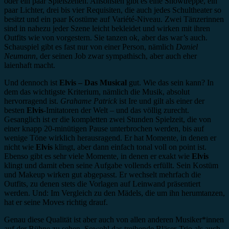
oder ein paar Spielszenen. Ansonsten gibt es eine Showtreppe, ein
paar Lichter, drei bis vier Requisiten, die auch jedes Schultheater so
besitzt und ein paar Kostüme auf Variété-Niveau. Zwei Tänzerinnen
sind in nahezu jeder Szene leicht bekleidet und wirken mit ihren
Outfits wie von vorgestern. Sie tanzen ok, aber das war’s auch.
Schauspiel gibt es fast nur von einer Person, nämlich
Daniel
Neumann
, der seinen Job zwar sympathisch, aber auch eher
laienhaft macht.
Und dennoch ist
Elvis – Das Musical
gut. Wie das sein kann? In
dem das wichtigste Kriterium, nämlich die Musik, absolut
hervorragend ist.
Grahame Patrick
ist Ire und gilt als einer der
besten
Elvis
-Imitatoren der Welt – und das völlig zurecht.
Gesanglich ist er die kompletten zwei Stunden Spielzeit, die von
einer knapp 20-minütigen Pause unterbrochen werden, bis auf
wenige Töne wirklich herausragend. Er hat Momente, in denen er
nicht wie
Elvis
klingt, aber dann einfach tonal voll on point ist.
Ebenso gibt es sehr viele Momente, in denen er exakt wie
Elvis
klingt und damit eben seine Aufgabe vollends erfüllt. Sein Kostüm
und Makeup wirken gut abgepasst. Er wechselt mehrfach die
Outfits, zu denen stets die Vorlagen auf Leinwand präsentiert
werden. Und: Im Vergleich zu den Mädels, die um ihn herumtanzen,
hat er seine Moves richtig drauf.
Genau diese Qualität ist aber auch von allen anderen Musiker*innen
auf der Bühne zu sehen. Sowohl das treibende Bläser-Trio als auch