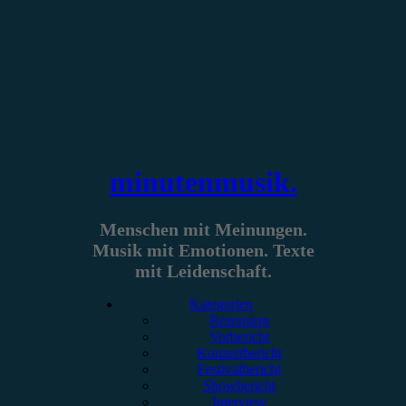
Zum
Inhalt
springen
minutenmusik.
Menschen mit Meinungen.
Musik mit Emotionen. Texte
mit Leidenschaft.
Kategorien
Rezension
Vorbericht
Konzertbericht
Festivalbericht
Showbericht
Interview