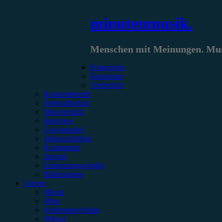
Zum
minutenmusik.
Inhalt
springen
Menschen mit Meinungen. Musi
Kategorien
Rezension
Vorbericht
Konzertbericht
Festivalbericht
Showbericht
Interview
Gewinnspiel
Jahresrückblick
Kommentar
Special
Erinnerungswürdig
Bildergalerie
Genres
#Rock
#Pop
#Alternative/Indie
#Metal