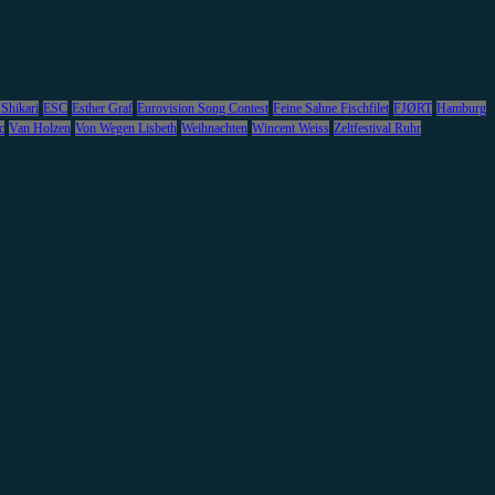
 Shikari
ESC
Esther Graf
Eurovision Song Contest
Feine Sahne Fischfilet
FJØRT
Hamburg
c
Van Holzen
Von Wegen Lisbeth
Weihnachten
Wincent Weiss
Zeltfestival Ruhr