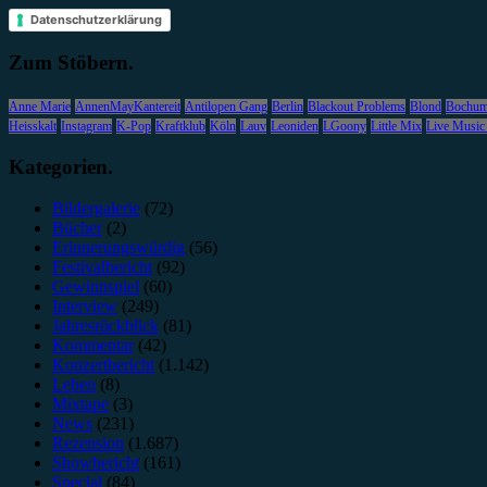
Datenschutzerklärung
Zum Stöbern.
Anne Marie
AnnenMayKantereit
Antilopen Gang
Berlin
Blackout Problems
Blond
Bochu
Heisskalt
Instagram
K-Pop
Kraftklub
Köln
Lauv
Leoniden
LGoony
Little Mix
Live Music
Kategorien.
Bildergalerie
(72)
Bücher
(2)
Erinnerungswürdig
(56)
Festivalbericht
(92)
Gewinnspiel
(60)
Interview
(249)
Jahresrückblick
(81)
Kommentar
(42)
Konzertbericht
(1.142)
Leben
(8)
Mixtape
(3)
News
(231)
Rezension
(1.687)
Showbericht
(161)
Special
(84)