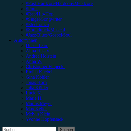
#Post-Hardcore/Hardcore/Metalcore
#Punk
#Rap/Hip-Hop
#Singer/Songwriter
#Electronica
#Soundtrack/Musical
#Jazz/Blues/Gospel/Soul
Autor*innen
Unser Team
Alina Hasky
Andrea Holstein
Anna W.
Christopher Filipecki
Emilia Knebel
Gina Köhler
Jonas Horn
Julia Köhler
Lucie K.
Marie H.
Marius Meyer
Max Keller
Melvin Klein
Yvonne Hopfensack
Suchen