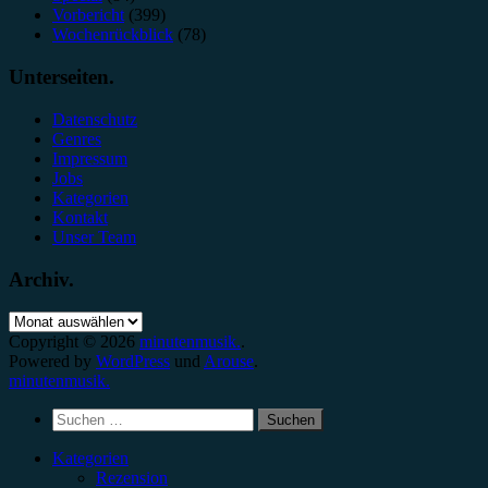
Vorbericht
(399)
Wochenrückblick
(78)
Unterseiten.
Datenschutz
Genres
Impressum
Jobs
Kategorien
Kontakt
Unser Team
Archiv.
Archiv.
Copyright © 2026
minutenmusik.
.
Powered by
WordPress
und
Arouse
.
minutenmusik.
Suchen
nach:
Kategorien
Rezension