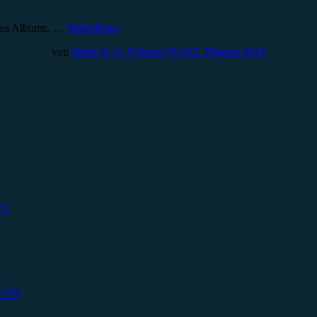
o des Albums. …
Weiterlesen
von
Marie H.
11. Februar 2019
22. Februar 2019
ky
tein