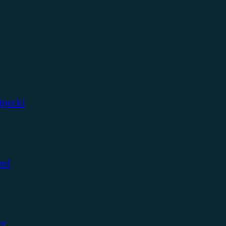
ipecki
bel
er