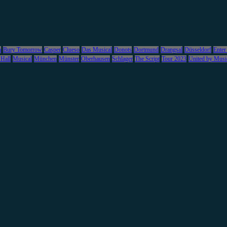
m
Bury Tomorrow
Casper
Clueso
Das Musical
Donots
Dortmund
Drangsal
Düsseldorf
Enter
 Hall
Musical
München
Münster
Oberhausen
Schlager
The Script
Tour 2023
United by Musi