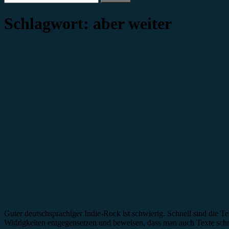
nach:
Schlagwort:
aber weiter
Rezension
Guter deutschsprachiger Indie-Rock ist schwierig. Schnell sind die Te
Widrigkeiten entgegensetzen und beweisen, dass man auch Texte schr