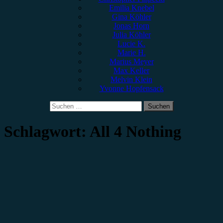
Emilia Knebel
Gina Köhler
Jonas Horn
Julia Köhler
Lucie K.
Marie H.
Marius Meyer
Max Keller
Melvin Klein
Yvonne Hopfensack
Suchen
nach:
Schlagwort:
All 4 Nothing