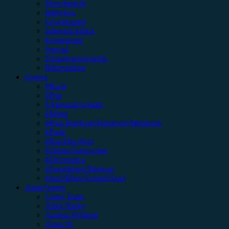
Showbericht
Interview
Gewinnspiel
Jahresrückblick
Kommentar
Special
Erinnerungswürdig
Bildergalerie
Genres
#Rock
#Pop
#Alternative/Indie
#Metal
#Post-Hardcore/Hardcore/Metalcore
#Punk
#Rap/Hip-Hop
#Singer/Songwriter
#Electronica
#Soundtrack/Musical
#Jazz/Blues/Gospel/Soul
Autor*innen
Unser Team
Alina Hasky
Andrea Holstein
Anna W.