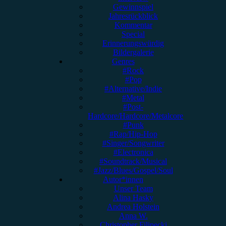
Gewinnspiel
Jahresrückblick
Kommentar
Special
Erinnerungswürdig
Bildergalerie
Genres
#Rock
#Pop
#Alternative/Indie
#Metal
#Post-
Hardcore/Hardcore/Metalcore
#Punk
#Rap/Hip-Hop
#Singer/Songwriter
#Electronica
#Soundtrack/Musical
#Jazz/Blues/Gospel/Soul
Autor*innen
Unser Team
Alina Hasky
Andrea Holstein
Anna W.
Christopher Filipecki