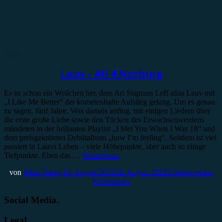
Rezension
Lauv – All 4 Nothing
Es ist schon ein Weilchen her, dass Ari Staprans Leff alias Lauv mit
„I Like Me Better“ der kometenhafte Aufstieg gelang. Um es genau
zu sagen, fünf Jahre. Was damals anfing, mit einigen Liedern über
die erste große Liebe sowie den Tücken des Erwachsenwerdens
mündeten in der brillanten Playlist „I Met You When I Was 18“ und
dem preisgekrönten Debütalbum „how I’m feeling“. Seitdem ist viel
passiert in Lauvs Leben – viele Höhepunkte, aber auch so einige
Tiefpunkte. Eben das …
Weiterlesen
von
Alina Hasky
24. August 2022
24. August 2022
Schreibe einen
Kommentar
Social Media.
Legal