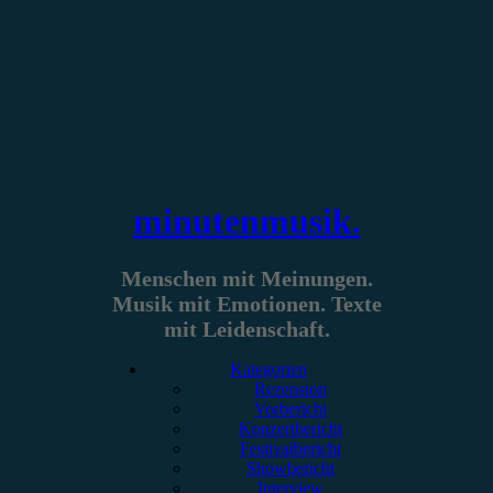
Zum
Inhalt
springen
minutenmusik.
Menschen mit Meinungen.
Musik mit Emotionen. Texte
mit Leidenschaft.
Kategorien
Rezension
Vorbericht
Konzertbericht
Festivalbericht
Showbericht
Interview