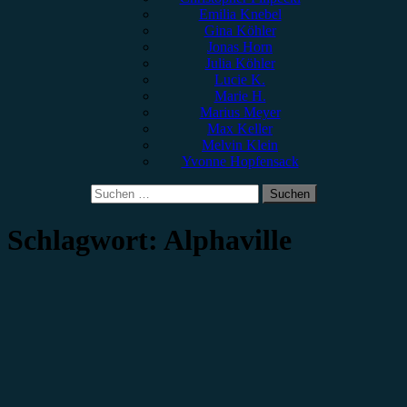
Emilia Knebel
Gina Köhler
Jonas Horn
Julia Köhler
Lucie K.
Marie H.
Marius Meyer
Max Keller
Melvin Klein
Yvonne Hopfensack
Suchen
nach:
Schlagwort:
Alphaville