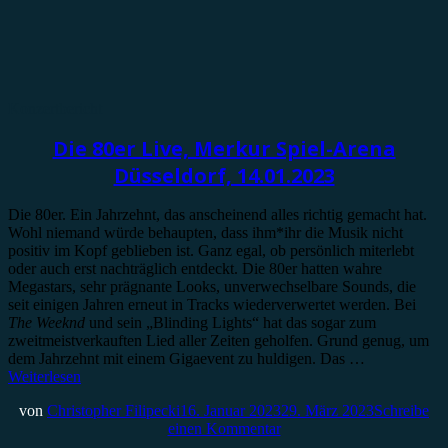
Konzertbericht
Die 80er Live, Merkur Spiel-Arena
Düsseldorf, 14.01.2023
Die 80er. Ein Jahrzehnt, das anscheinend alles richtig gemacht hat.
Wohl niemand würde behaupten, dass ihm*ihr die Musik nicht
positiv im Kopf geblieben ist. Ganz egal, ob persönlich miterlebt
oder auch erst nachträglich entdeckt. Die 80er hatten wahre
Megastars, sehr prägnante Looks, unverwechselbare Sounds, die
seit einigen Jahren erneut in Tracks wiederverwertet werden. Bei
The Weeknd
und sein „Blinding Lights“ hat das sogar zum
zweitmeistverkauften Lied aller Zeiten geholfen. Grund genug, um
dem Jahrzehnt mit einem Gigaevent zu huldigen. Das …
Weiterlesen
von
Christopher Filipecki
16. Januar 2023
29. März 2023
Schreibe
einen Kommentar