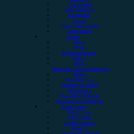
Gewinnspiel
Jahresrückblick
Kommentar
Special
Erinnerungswürdig
Bildergalerie
Genres
#Rock
#Pop
#Alternative/Indie
#Metal
#Post-
Hardcore/Hardcore/Metalcore
#Punk
#Rap/Hip-Hop
#Singer/Songwriter
#Electronica
#Soundtrack/Musical
#Jazz/Blues/Gospel/Soul
Autor*innen
Unser Team
Alina Hasky
Andrea Holstein
Anna W.
Christopher Filipecki