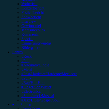
Vorbericht
Konzertbericht
Festivalbericht
Showbericht
Interview
Gewinnspiel
Jahresrückblick
Kommentar
Special
Erinnerungswürdig
Bildergalerie
Genres
#Rock
#Pop
#Alternative/Indie
#Metal
#Post-Hardcore/Hardcore/Metalcore
#Punk
#Rap/Hip-Hop
#Singer/Songwriter
#Electronica
#Soundtrack/Musical
#Jazz/Blues/Gospel/Soul
Autor*innen
Unser Team