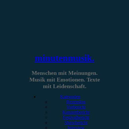
Zum
Inhalt
springen
minutenmusik.
Menschen mit Meinungen.
Musik mit Emotionen. Texte
mit Leidenschaft.
Kategorien
Rezension
Vorbericht
Konzertbericht
Festivalbericht
Showbericht
Interview