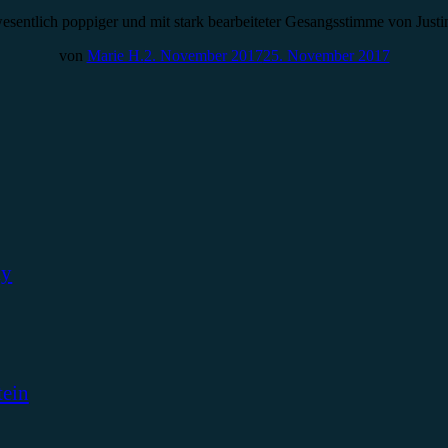
wesentlich poppiger und mit stark bearbeiteter Gesangsstimme von Jus
von
Marie H.
2. November 2017
25. November 2017
ky
tein