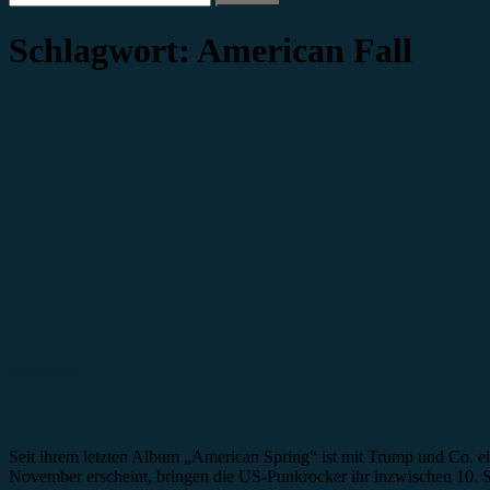
nach:
Schlagwort:
American Fall
Rezension
Seit ihrem letzten Album „American Spring“ ist mit Trump und Co. e
November erscheint, bringen die US-Punkrocker ihr inzwischen 10. 