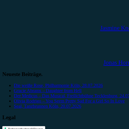
Jasmine Kn
Jonas Hor
Neueste Beiträge.
Die weiße Rose, Philharmonie Köln, 28.07.2026
Gracie Abrams – Daughter from Hell
Der Medicus – Das Musical, Freilichtbühne Tecklenburg, 24.0
Olivia Rodrigo – You Seem Pretty Sad For a Girl So In Love
Seal, Tanzbrunnen Köln, 20.07.2026
Legal
Datenschutzerklärung