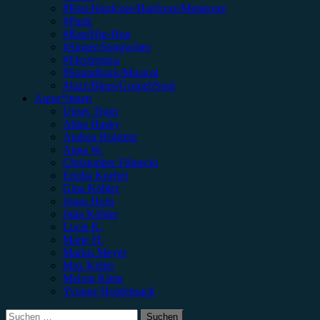
#Post-Hardcore/Hardcore/Metalcore
#Punk
#Rap/Hip-Hop
#Singer/Songwriter
#Electronica
#Soundtrack/Musical
#Jazz/Blues/Gospel/Soul
Autor*innen
Unser Team
Alina Hasky
Andrea Holstein
Anna W.
Christopher Filipecki
Emilia Knebel
Gina Köhler
Jonas Horn
Julia Köhler
Lucie K.
Marie H.
Marius Meyer
Max Keller
Melvin Klein
Yvonne Hopfensack
Suchen