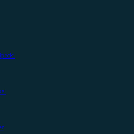
ipecki
bel
er