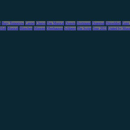
m
Bury Tomorrow
Casper
Clueso
Das Musical
Donots
Dortmund
Drangsal
Düsseldorf
Enter
 Hall
Musical
München
Münster
Oberhausen
Schlager
The Script
Tour 2023
United by Musi