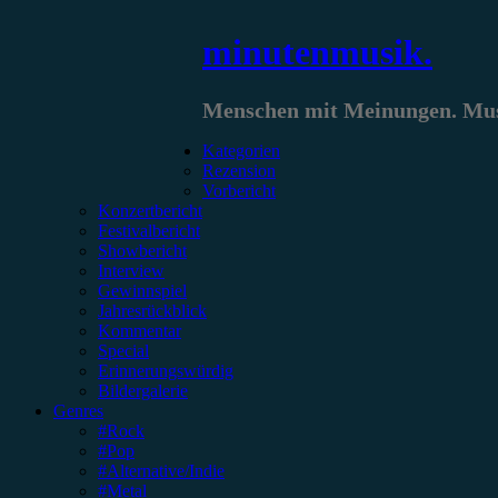
Zum
minutenmusik.
Inhalt
springen
Menschen mit Meinungen. Musi
Kategorien
Rezension
Vorbericht
Konzertbericht
Festivalbericht
Showbericht
Interview
Gewinnspiel
Jahresrückblick
Kommentar
Special
Erinnerungswürdig
Bildergalerie
Genres
#Rock
#Pop
#Alternative/Indie
#Metal