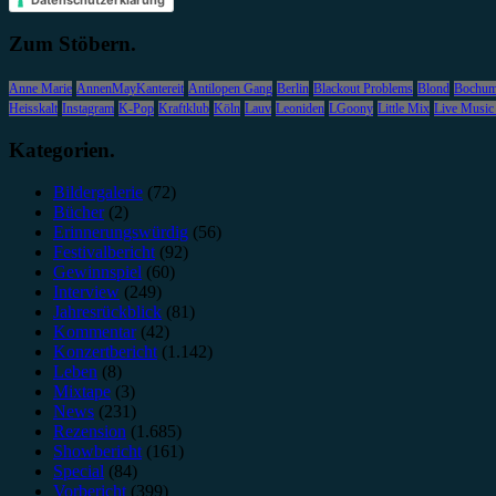
Zum Stöbern.
Anne Marie
AnnenMayKantereit
Antilopen Gang
Berlin
Blackout Problems
Blond
Bochu
Heisskalt
Instagram
K-Pop
Kraftklub
Köln
Lauv
Leoniden
LGoony
Little Mix
Live Music
Kategorien.
Bildergalerie
(72)
Bücher
(2)
Erinnerungswürdig
(56)
Festivalbericht
(92)
Gewinnspiel
(60)
Interview
(249)
Jahresrückblick
(81)
Kommentar
(42)
Konzertbericht
(1.142)
Leben
(8)
Mixtape
(3)
News
(231)
Rezension
(1.685)
Showbericht
(161)
Special
(84)
Vorbericht
(399)