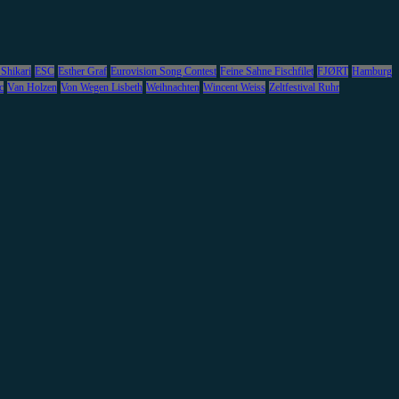
 Shikari
ESC
Esther Graf
Eurovision Song Contest
Feine Sahne Fischfilet
FJØRT
Hamburg
c
Van Holzen
Von Wegen Lisbeth
Weihnachten
Wincent Weiss
Zeltfestival Ruhr