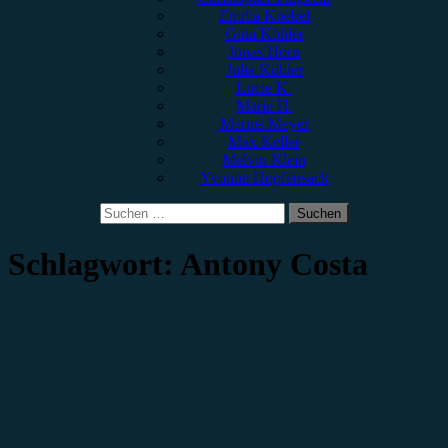
Emilia Knebel
Gina Köhler
Jonas Horn
Julia Köhler
Lucie K.
Marie H.
Marius Meyer
Max Keller
Melvin Klein
Yvonne Hopfensack
Suchen
nach:
Schlagwort:
Antony Costa