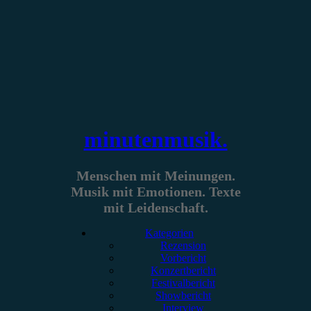
Zum
Inhalt
springen
minutenmusik.
Menschen mit Meinungen.
Musik mit Emotionen. Texte
mit Leidenschaft.
Kategorien
Rezension
Vorbericht
Konzertbericht
Festivalbericht
Showbericht
Interview