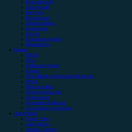
Festivalbericht
Showbericht
Interview
Gewinnspiel
Jahresrückblick
Kommentar
Special
Erinnerungswürdig
Bildergalerie
Genres
#Rock
#Pop
#Alternative/Indie
#Metal
#Post-Hardcore/Hardcore/Metalcore
#Punk
#Rap/Hip-Hop
#Singer/Songwriter
#Electronica
#Soundtrack/Musical
#Jazz/Blues/Gospel/Soul
Autor*innen
Unser Team
Alina Hasky
Andrea Holstein