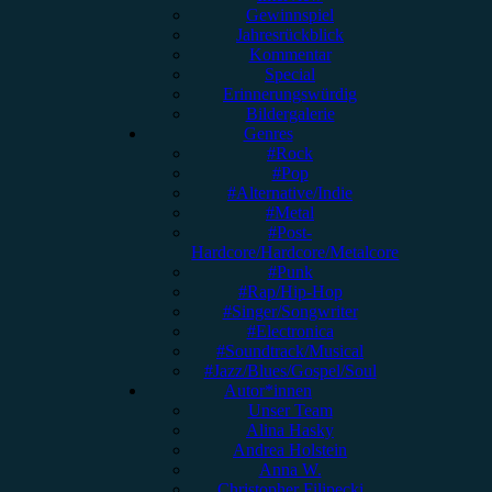
Gewinnspiel
Jahresrückblick
Kommentar
Special
Erinnerungswürdig
Bildergalerie
Genres
#Rock
#Pop
#Alternative/Indie
#Metal
#Post-
Hardcore/Hardcore/Metalcore
#Punk
#Rap/Hip-Hop
#Singer/Songwriter
#Electronica
#Soundtrack/Musical
#Jazz/Blues/Gospel/Soul
Autor*innen
Unser Team
Alina Hasky
Andrea Holstein
Anna W.
Christopher Filipecki