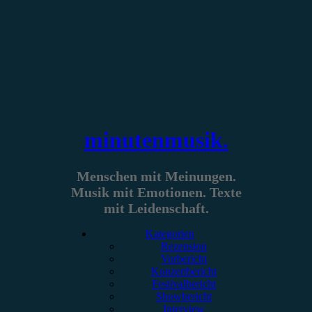
Zum
Inhalt
springen
minutenmusik.
Menschen mit Meinungen.
Musik mit Emotionen. Texte
mit Leidenschaft.
Kategorien
Rezension
Vorbericht
Konzertbericht
Festivalbericht
Showbericht
Interview