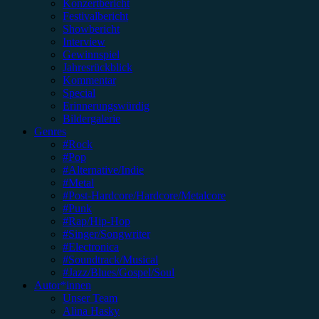
Konzertbericht
Festivalbericht
Showbericht
Interview
Gewinnspiel
Jahresrückblick
Kommentar
Special
Erinnerungswürdig
Bildergalerie
Genres
#Rock
#Pop
#Alternative/Indie
#Metal
#Post-Hardcore/Hardcore/Metalcore
#Punk
#Rap/Hip-Hop
#Singer/Songwriter
#Electronica
#Soundtrack/Musical
#Jazz/Blues/Gospel/Soul
Autor*innen
Unser Team
Alina Hasky