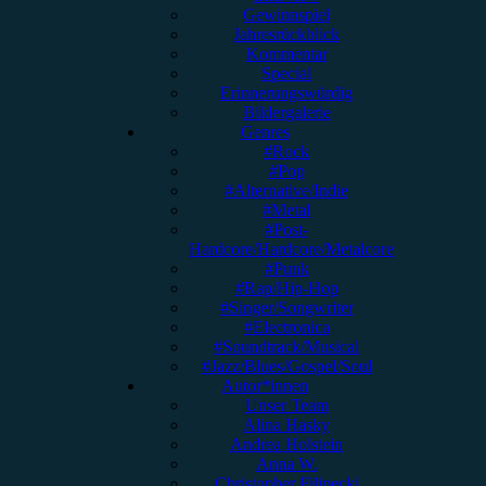
Gewinnspiel
Jahresrückblick
Kommentar
Special
Erinnerungswürdig
Bildergalerie
Genres
#Rock
#Pop
#Alternative/Indie
#Metal
#Post-
Hardcore/Hardcore/Metalcore
#Punk
#Rap/Hip-Hop
#Singer/Songwriter
#Electronica
#Soundtrack/Musical
#Jazz/Blues/Gospel/Soul
Autor*innen
Unser Team
Alina Hasky
Andrea Holstein
Anna W.
Christopher Filipecki