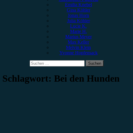
Emilia Knebel
Gina Köhler
Jonas Horn
Julia Köhler
Lucie K.
Marie H.
Marius Meyer
Max Keller
Melvin Klein
Yvonne Hopfensack
Suchen
nach:
Schlagwort:
Bei den Hunden