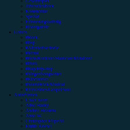
Gewinnspiel
Jahresrückblick
Kommentar
Special
Erinnerungswürdig
Bildergalerie
Genres
#Rock
#Pop
#Alternative/Indie
#Metal
#Post-Hardcore/Hardcore/Metalcore
#Punk
#Rap/Hip-Hop
#Singer/Songwriter
#Electronica
#Soundtrack/Musical
#Jazz/Blues/Gospel/Soul
Autor*innen
Unser Team
Alina Hasky
Andrea Holstein
Anna W.
Christopher Filipecki
Emilia Knebel