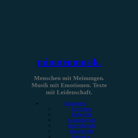
Zum
Inhalt
springen
minutenmusik.
Menschen mit Meinungen.
Musik mit Emotionen. Texte
mit Leidenschaft.
Kategorien
Rezension
Vorbericht
Konzertbericht
Festivalbericht
Showbericht
Interview