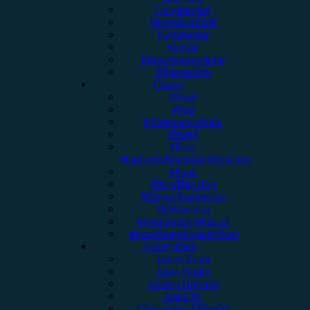
Gewinnspiel
Jahresrückblick
Kommentar
Special
Erinnerungswürdig
Bildergalerie
Genres
#Rock
#Pop
#Alternative/Indie
#Metal
#Post-
Hardcore/Hardcore/Metalcore
#Punk
#Rap/Hip-Hop
#Singer/Songwriter
#Electronica
#Soundtrack/Musical
#Jazz/Blues/Gospel/Soul
Autor*innen
Unser Team
Alina Hasky
Andrea Holstein
Anna W.
Christopher Filipecki