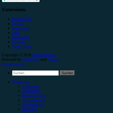
Unterseiten.
Datenschutz
Genres
Impressum
Jobs
Kategorien
Kontakt
Unser Team
Copyright © 2026
minutenmusik.
.
Powered by
WordPress
und
Arouse
.
minutenmusik.
Suchen
nach:
Kategorien
Rezension
Vorbericht
Konzertbericht
Festivalbericht
Showbericht
Interview