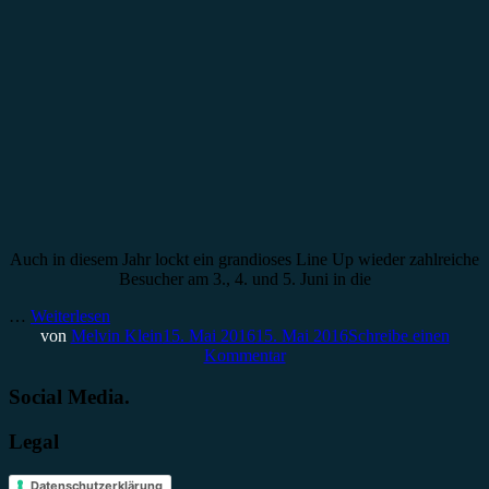
Auch in diesem Jahr lockt ein grandioses Line Up wieder zahlreiche
Besucher am 3., 4. und 5. Juni in die
…
Weiterlesen
von
Melvin Klein
15. Mai 2016
15. Mai 2016
Schreibe einen
Kommentar
Social Media.
Legal
Datenschutzerklärung