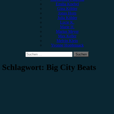
Emilia Knebel
Gina Köhler
Jonas Horn
Julia Köhler
Lucie K.
Marie H.
Marius Meyer
Max Keller
Melvin Klein
Yvonne Hopfensack
Suchen
nach:
Schlagwort:
Big City Beats