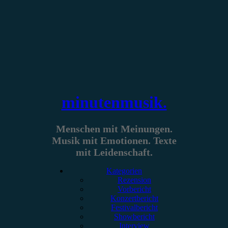
Zum
Inhalt
springen
minutenmusik.
Menschen mit Meinungen.
Musik mit Emotionen. Texte
mit Leidenschaft.
Kategorien
Rezension
Vorbericht
Konzertbericht
Festivalbericht
Showbericht
Interview