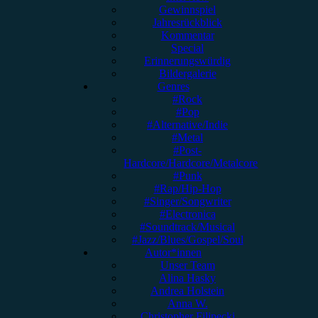
Gewinnspiel
Jahresrückblick
Kommentar
Special
Erinnerungswürdig
Bildergalerie
Genres
#Rock
#Pop
#Alternative/Indie
#Metal
#Post-
Hardcore/Hardcore/Metalcore
#Punk
#Rap/Hip-Hop
#Singer/Songwriter
#Electronica
#Soundtrack/Musical
#Jazz/Blues/Gospel/Soul
Autor*innen
Unser Team
Alina Hasky
Andrea Holstein
Anna W.
Christopher Filipecki