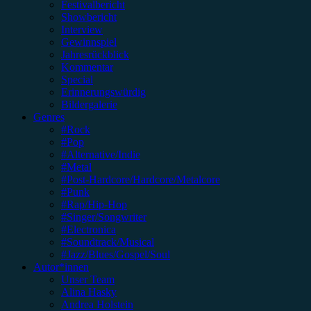
Festivalbericht
Showbericht
Interview
Gewinnspiel
Jahresrückblick
Kommentar
Special
Erinnerungswürdig
Bildergalerie
Genres
#Rock
#Pop
#Alternative/Indie
#Metal
#Post-Hardcore/Hardcore/Metalcore
#Punk
#Rap/Hip-Hop
#Singer/Songwriter
#Electronica
#Soundtrack/Musical
#Jazz/Blues/Gospel/Soul
Autor*innen
Unser Team
Alina Hasky
Andrea Holstein