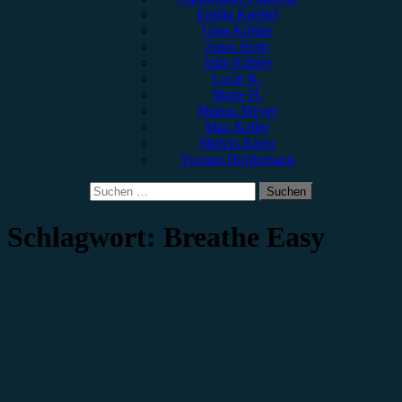
Emilia Knebel
Gina Köhler
Jonas Horn
Julia Köhler
Lucie K.
Marie H.
Marius Meyer
Max Keller
Melvin Klein
Yvonne Hopfensack
Suchen
nach:
Schlagwort:
Breathe Easy