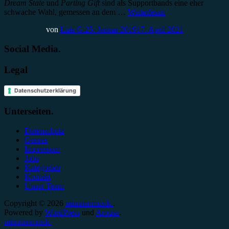
Dream State
und
Parting Gift
sind als Supportbands eine eher
schwache Wahl, gemessen an dem …
Weiterlesen
von
Luis G.
25. Januar 2019
17. April 2021
Social Media.
Legal
Datenschutzerklärung
Unterseiten.
Datenschutz
Genres
Impressum
Jobs
Kategorien
Kontakt
Unser Team
Copyright © 2026
minutenmusik.
.
Powered by
WordPress
und
Arouse
.
minutenmusik.