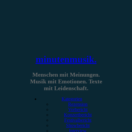
Zum
Inhalt
springen
minutenmusik.
Menschen mit Meinungen.
Musik mit Emotionen. Texte
mit Leidenschaft.
Kategorien
Rezension
Vorbericht
Konzertbericht
Festivalbericht
Showbericht
Interview