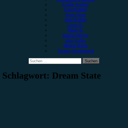
Emilia Knebel
Gina Köhler
Jonas Horn
Julia Köhler
Lucie K.
Marie H.
Marius Meyer
Max Keller
Melvin Klein
Yvonne Hopfensack
Suchen
nach:
Schlagwort:
Dream State