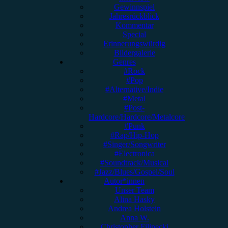
Gewinnspiel
Jahresrückblick
Kommentar
Special
Erinnerungswürdig
Bildergalerie
Genres
#Rock
#Pop
#Alternative/Indie
#Metal
#Post-
Hardcore/Hardcore/Metalcore
#Punk
#Rap/Hip-Hop
#Singer/Songwriter
#Electronica
#Soundtrack/Musical
#Jazz/Blues/Gospel/Soul
Autor*innen
Unser Team
Alina Hasky
Andrea Holstein
Anna W.
Christopher Filipecki