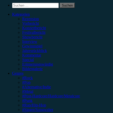
Suchen
nach:
Kategorien
Rezension
Vorbericht
Konzertbericht
Festivalbericht
Showbericht
Interview
Gewinnspiel
Jahresrückblick
Kommentar
Special
Erinnerungswürdig
Bildergalerie
Genres
#Rock
#Pop
#Alternative/Indie
#Metal
#Post-Hardcore/Hardcore/Metalcore
#Punk
#Rap/Hip-Hop
#Singer/Songwriter