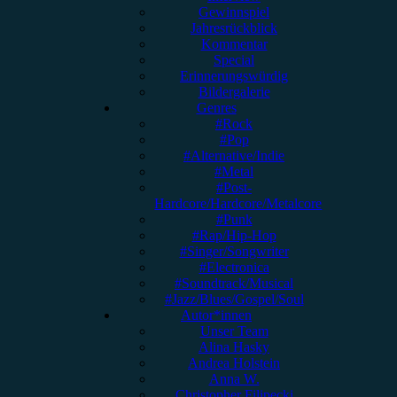
Gewinnspiel
Jahresrückblick
Kommentar
Special
Erinnerungswürdig
Bildergalerie
Genres
#Rock
#Pop
#Alternative/Indie
#Metal
#Post-
Hardcore/Hardcore/Metalcore
#Punk
#Rap/Hip-Hop
#Singer/Songwriter
#Electronica
#Soundtrack/Musical
#Jazz/Blues/Gospel/Soul
Autor*innen
Unser Team
Alina Hasky
Andrea Holstein
Anna W.
Christopher Filipecki