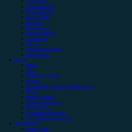
Vorbericht
Konzertbericht
Festivalbericht
Showbericht
Interview
Gewinnspiel
Jahresrückblick
Kommentar
Special
Erinnerungswürdig
Bildergalerie
Genres
#Rock
#Pop
#Alternative/Indie
#Metal
#Post-Hardcore/Hardcore/Metalcore
#Punk
#Rap/Hip-Hop
#Singer/Songwriter
#Electronica
#Soundtrack/Musical
#Jazz/Blues/Gospel/Soul
Autor*innen
Unser Team