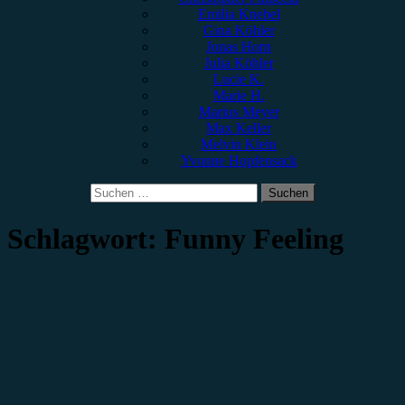
Emilia Knebel
Gina Köhler
Jonas Horn
Julia Köhler
Lucie K.
Marie H.
Marius Meyer
Max Keller
Melvin Klein
Yvonne Hopfensack
Suchen
nach:
Schlagwort:
Funny Feeling