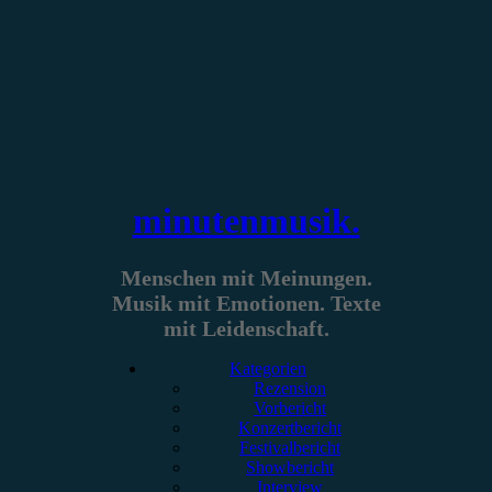
Zum
Inhalt
springen
minutenmusik.
Menschen mit Meinungen.
Musik mit Emotionen. Texte
mit Leidenschaft.
Kategorien
Rezension
Vorbericht
Konzertbericht
Festivalbericht
Showbericht
Interview