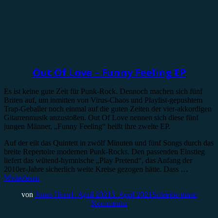
Rezension
Out Of Love – Funny Feeling EP
Es ist keine gute Zeit für Punk-Rock. Dennoch machen sich fünf
Briten auf, um inmitten von Virus-Chaos und Playlist-gepushtem
Trap-Geballer noch einmal auf die guten Zeiten der vier-akkordigen
Gitarrenmusik anzustoßen. Out Of Love nennen sich diese fünf
jungen Männer, „Funny Feeling“ heißt ihre zweite EP.
Auf der eilt das Quintett in zwölf Minuten und fünf Songs durch das
breite Repertoire modernen Punk-Rocks. Den passenden Einstieg
liefert das wütend-hymnische „Play Pretend“, das Anfang der
2010er-Jahre sicherlich weite Kreise gezogen hätte. Dass …
Weiterlesen
von
Jonas Horn
1. April 2021
3. April 2021
Schreibe einen
Kommentar