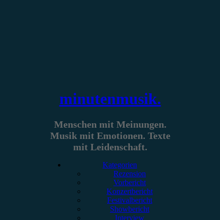
Zum
Inhalt
springen
minutenmusik.
Menschen mit Meinungen.
Musik mit Emotionen. Texte
mit Leidenschaft.
Kategorien
Rezension
Vorbericht
Konzertbericht
Festivalbericht
Showbericht
Interview