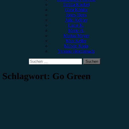
Emilia Knebel
Gina Köhler
Jonas Horn
Julia Köhler
Lucie K.
Marie H.
Marius Meyer
Max Keller
Melvin Klein
Yvonne Hopfensack
Suchen
nach:
Schlagwort:
Go Green