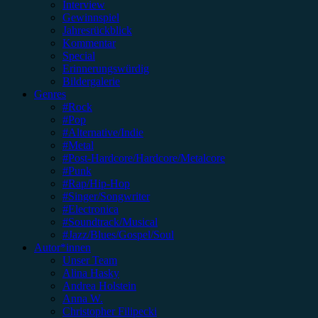
Interview
Gewinnspiel
Jahresrückblick
Kommentar
Special
Erinnerungswürdig
Bildergalerie
Genres
#Rock
#Pop
#Alternative/Indie
#Metal
#Post-Hardcore/Hardcore/Metalcore
#Punk
#Rap/Hip-Hop
#Singer/Songwriter
#Electronica
#Soundtrack/Musical
#Jazz/Blues/Gospel/Soul
Autor*innen
Unser Team
Alina Hasky
Andrea Holstein
Anna W.
Christopher Filipecki