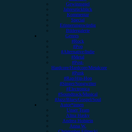
Gewinnspiel
Jahresrückblick
Kommentar
Special
Erinnerungswürdig
Bildergalerie
Genres
#Rock
#Pop
#Alternative/Indie
#Metal
#Post-
Hardcore/Hardcore/Metalcore
#Punk
#Rap/Hip-Hop
#Singer/Songwriter
#Electronica
#Soundtrack/Musical
#Jazz/Blues/Gospel/Soul
Autor*innen
Unser Team
Alina Hasky
Andrea Holstein
Anna W.
Christopher Filipecki