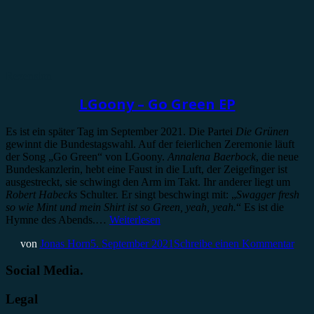
Rezension
LGoony – Go Green EP
Es ist ein später Tag im September 2021. Die Partei
Die Grünen
gewinnt die Bundestagswahl. Auf der feierlichen Zeremonie läuft
der Song „Go Green“ von LGoony.
Annalena Baerbock
, die neue
Bundeskanzlerin, hebt eine Faust in die Luft, der Zeigefinger ist
ausgestreckt, sie schwingt den Arm im Takt. Ihr anderer liegt um
Robert Habecks
Schulter. Er singt beschwingt mit: „
Swagger fresh
so wie Mint und mein Shirt ist so Green, yeah, yeah.
“ Es ist die
Hymne des Abends.…
Weiterlesen
von
Jonas Horn
5. September 2021
Schreibe einen Kommentar
Social Media.
Legal