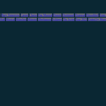
m
Bury Tomorrow
Casper
Clueso
Das Musical
Donots
Dortmund
Drangsal
Düsseldorf
Enter
 Hall
Musical
München
Münster
Oberhausen
Schlager
The Script
Tour 2023
United by Musi