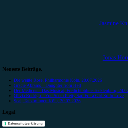
Jasmine Kn
Jonas Hor
Neueste Beiträge.
Die weiße Rose, Philharmonie Köln, 28.07.2026
Gracie Abrams – Daughter from Hell
Der Medicus – Das Musical, Freilichtbühne Tecklenburg, 24.0
Olivia Rodrigo – You Seem Pretty Sad For a Girl So In Love
Seal, Tanzbrunnen Köln, 20.07.2026
Legal
Datenschutzerklärung