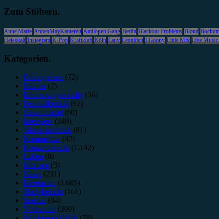
Zum Stöbern.
Anne Marie
AnnenMayKantereit
Antilopen Gang
Berlin
Blackout Problems
Blond
Bochu
Heisskalt
Instagram
K-Pop
Kraftklub
Köln
Lauv
Leoniden
LGoony
Little Mix
Live Music
Kategorien.
Bildergalerie
(72)
Bücher
(2)
Erinnerungswürdig
(56)
Festivalbericht
(92)
Gewinnspiel
(60)
Interview
(249)
Jahresrückblick
(81)
Kommentar
(42)
Konzertbericht
(1.142)
Leben
(8)
Mixtape
(3)
News
(231)
Rezension
(1.685)
Showbericht
(161)
Special
(84)
Vorbericht
(399)
Wochenrückblick
(78)