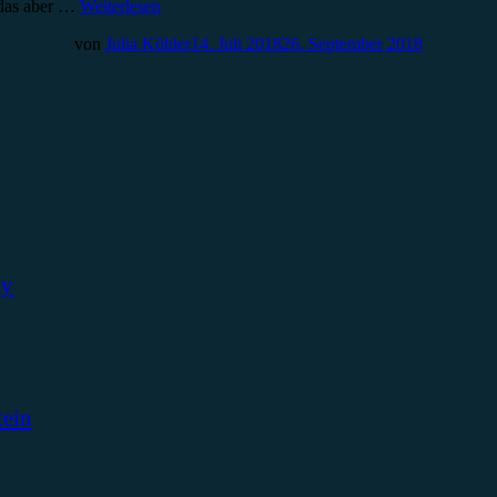
 das aber …
Weiterlesen
von
Julia Köhler
14. Juli 2018
26. September 2018
ky
tein