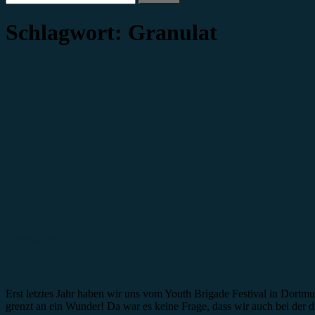
nach:
Schlagwort:
Granulat
Festivalbericht
Erst letztes Jahr haben wir uns vom Youth Brigade Festival in Dortmu
grenzt an ein Wunder! Da war es keine Frage, dass wir auch bei der d