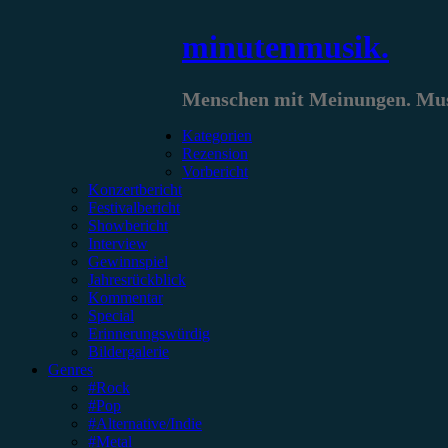
Zum
minutenmusik.
Inhalt
springen
Menschen mit Meinungen. Musi
Kategorien
Rezension
Vorbericht
Konzertbericht
Festivalbericht
Showbericht
Interview
Gewinnspiel
Jahresrückblick
Kommentar
Special
Erinnerungswürdig
Bildergalerie
Genres
#Rock
#Pop
#Alternative/Indie
#Metal