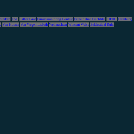
 Shikari
ESC
Esther Graf
Eurovision Song Contest
Feine Sahne Fischfilet
FJØRT
Hamburg
c
Van Holzen
Von Wegen Lisbeth
Weihnachten
Wincent Weiss
Zeltfestival Ruhr