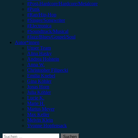
#Post-Hardcore/Hardcore/Metalcore
#Punk
#Rap/Hip-Hop
#Singer/Songwriter
#Electronica
#Soundtrack/Musical
#Jazz/Blues/Gospel/Soul
Autor*innen
Unser Team
Alina Hasky
Andrea Holstein
Anna W.
Christopher Filipecki
Emilia Knebel
Gina Köhler
Jonas Horn
Julia Köhler
Lucie K.
Marie H.
Marius Meyer
Max Keller
Melvin Klein
Yvonne Hopfensack
Suchen