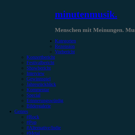
Zum
minutenmusik.
Inhalt
springen
Menschen mit Meinungen. Musi
Kategorien
Rezension
Vorbericht
Konzertbericht
Festivalbericht
Showbericht
Interview
Gewinnspiel
Jahresrückblick
Kommentar
Special
Erinnerungswürdig
Bildergalerie
Genres
#Rock
#Pop
#Alternative/Indie
#Metal