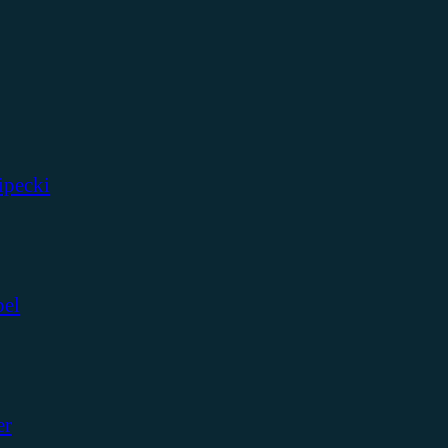
ipecki
bel
er