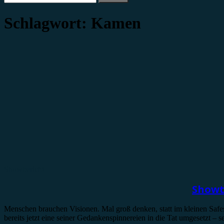
nach:
Schlagwort:
Kamen
Showbericht
Showti
Menschen brauchen Visionen. Mal groß denken, statt im kleinen Safes
bereits jetzt eine seiner Gedankenspinnereien in die Tat umgesetzt – s