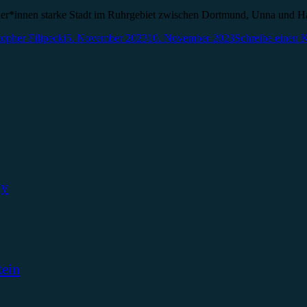
ohner*innen starke Stadt im Ruhrgebiet zwischen Dortmund, Unna und
topher Filipecki
5. November 2023
10. November 2023
Schreibe einen
ky
tein