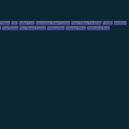
 Shikari
ESC
Esther Graf
Eurovision Song Contest
Feine Sahne Fischfilet
FJØRT
Hamburg
c
Van Holzen
Von Wegen Lisbeth
Weihnachten
Wincent Weiss
Zeltfestival Ruhr