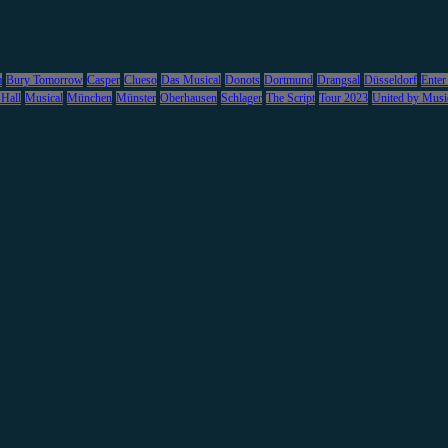
m
Bury Tomorrow
Casper
Clueso
Das Musical
Donots
Dortmund
Drangsal
Düsseldorf
Enter
 Hall
Musical
München
Münster
Oberhausen
Schlager
The Script
Tour 2023
United by Musi