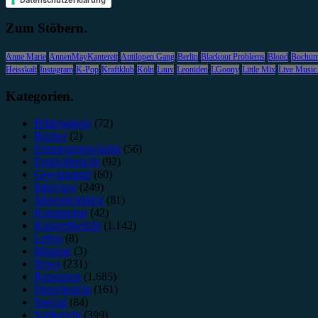
Zum Stöbern.
Anne Marie
AnnenMayKantereit
Antilopen Gang
Berlin
Blackout Problems
Blond
Bochu
Heisskalt
Instagram
K-Pop
Kraftklub
Köln
Lauv
Leoniden
LGoony
Little Mix
Live Music
Kategorien.
Bildergalerie
(72)
Bücher
(2)
Erinnerungswürdig
(56)
Festivalbericht
(92)
Gewinnspiel
(60)
Interview
(249)
Jahresrückblick
(81)
Kommentar
(42)
Konzertbericht
(1.142)
Leben
(8)
Mixtape
(3)
News
(231)
Rezension
(1.685)
Showbericht
(161)
Special
(84)
Vorbericht
(399)