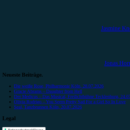
Jasmine Kn
Jonas Hor
Neueste Beiträge.
Die weiße Rose, Philharmonie Köln, 28.07.2026
Gracie Abrams – Daughter from Hell
Der Medicus – Das Musical, Freilichtbühne Tecklenburg, 24.0
Olivia Rodrigo – You Seem Pretty Sad For a Girl So In Love
Seal, Tanzbrunnen Köln, 20.07.2026
Legal
Datenschutzerklärung