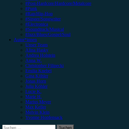
#Post-Hardcore/Hardcore/Metalcore
#Punk
#Rap/Hip-Hop
#Singer/Songwriter
#Electronica
#Soundtrack/Musical
#Jazz/Blues/Gospel/Soul
Autor*innen
Unser Team
Alina Hasky
Andrea Holstein
Anna W.
Christopher Filipecki
Emilia Knebel
Gina Köhler
Jonas Horn
Julia Köhler
Lucie K.
Marie H.
Marius Meyer
Max Keller
Melvin Klein
Yvonne Hopfensack
Suchen