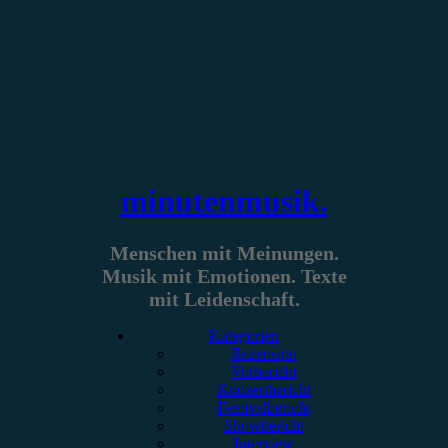
Zum
Inhalt
springen
minutenmusik.
Menschen mit Meinungen.
Musik mit Emotionen. Texte
mit Leidenschaft.
Kategorien
Rezension
Vorbericht
Konzertbericht
Festivalbericht
Showbericht
Interview