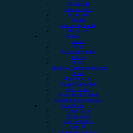
Gewinnspiel
Jahresrückblick
Kommentar
Special
Erinnerungswürdig
Bildergalerie
Genres
#Rock
#Pop
#Alternative/Indie
#Metal
#Post-
Hardcore/Hardcore/Metalcore
#Punk
#Rap/Hip-Hop
#Singer/Songwriter
#Electronica
#Soundtrack/Musical
#Jazz/Blues/Gospel/Soul
Autor*innen
Unser Team
Alina Hasky
Andrea Holstein
Anna W.
Christopher Filipecki