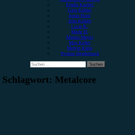
Emilia Knebel
Gina Köhler
Jonas Horn
Julia Köhler
Lucie K.
Marie H.
Marius Meyer
Max Keller
Melvin Klein
Yvonne Hopfensack
Suchen
nach:
Schlagwort:
Metalcore