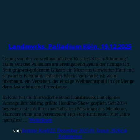
Konzertbericht
Landmvrks, Palladium Köln, 19.12.2025
Genug von der vorweihnachtlichen Kuschel-Kitsch-Stimmung?
Dann war das Palladium am Freitagabend genau der richtige Ort.
Statt grün-rot-goldenem Glitzer: ein Meer aus tätowierter Haut und
schwarzer Kleidung. Jeglicher Klecks von Farbe ist, wenn
überhaupt, ein Versehen, der einzige Weihnachtspulli in der Menge
dann fast schon eine Provokation.
In Köln hat die französische Band
Landmvrks
laut eigener
Aussage ihre bislang größte Headline-Show gespielt. Seit 2014
begeistern sie mit ihrer musikalischen Mischung aus Metalcore,
Hardcore Punk und vereinzelten Hip-Hop-Einflüssen. Vier Jahre
nach
Lost
…
Weiterlesen
von
Jasmine Knell
22. Dezember 2025
19. Januar 2026
Ein
Kommentar