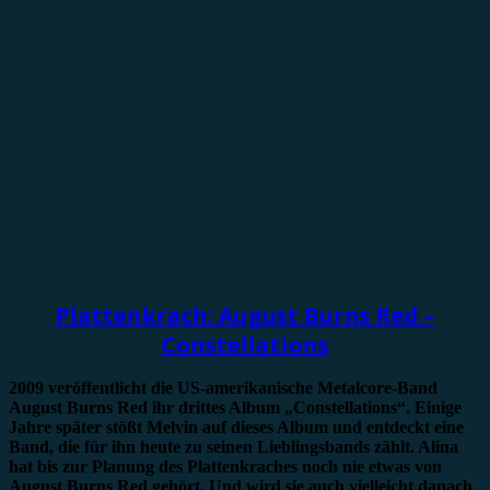
Erinnerungswürdig
Plattenkrach: August Burns Red –
Constellations
2009 veröffentlicht die US-amerikanische Metalcore-Band
August Burns Red ihr drittes Album „Constellations“. Einige
Jahre später stößt Melvin auf dieses Album und entdeckt eine
Band, die für ihn heute zu seinen Lieblingsbands zählt. Alina
hat bis zur Planung des Plattenkraches noch nie etwas von
August Burns Red gehört. Und wird sie auch vielleicht danach