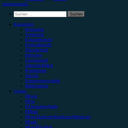
minutenmusik.
Suchen
nach:
Kategorien
Rezension
Vorbericht
Konzertbericht
Festivalbericht
Showbericht
Interview
Gewinnspiel
Jahresrückblick
Kommentar
Special
Erinnerungswürdig
Bildergalerie
Genres
#Rock
#Pop
#Alternative/Indie
#Metal
#Post-Hardcore/Hardcore/Metalcore
#Punk
#Rap/Hip-Hop