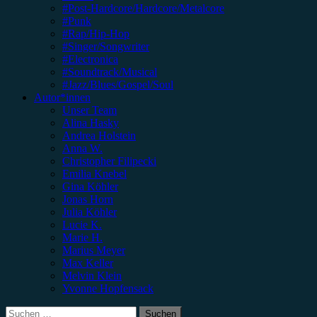
#Post-Hardcore/Hardcore/Metalcore
#Punk
#Rap/Hip-Hop
#Singer/Songwriter
#Electronica
#Soundtrack/Musical
#Jazz/Blues/Gospel/Soul
Autor*innen
Unser Team
Alina Hasky
Andrea Holstein
Anna W.
Christopher Filipecki
Emilia Knebel
Gina Köhler
Jonas Horn
Julia Köhler
Lucie K.
Marie H.
Marius Meyer
Max Keller
Melvin Klein
Yvonne Hopfensack
Suchen