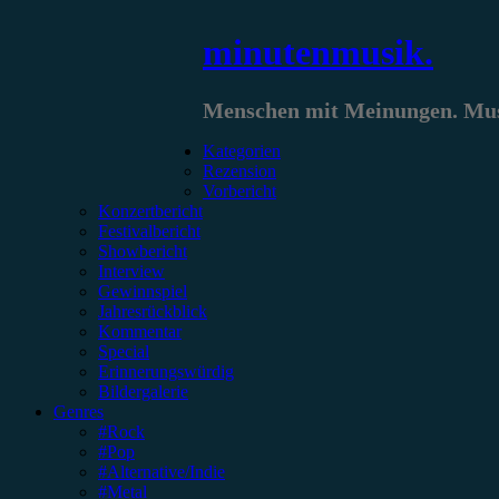
Zum
minutenmusik.
Inhalt
springen
Menschen mit Meinungen. Musi
Kategorien
Rezension
Vorbericht
Konzertbericht
Festivalbericht
Showbericht
Interview
Gewinnspiel
Jahresrückblick
Kommentar
Special
Erinnerungswürdig
Bildergalerie
Genres
#Rock
#Pop
#Alternative/Indie
#Metal