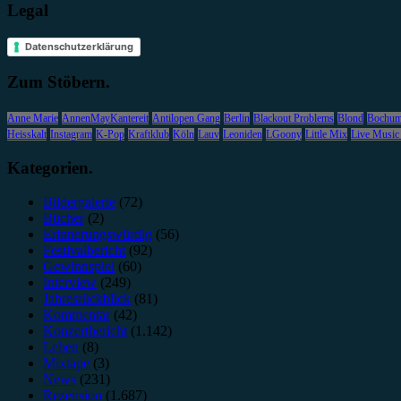
Legal
Datenschutzerklärung
Zum Stöbern.
Anne Marie
AnnenMayKantereit
Antilopen Gang
Berlin
Blackout Problems
Blond
Bochu
Heisskalt
Instagram
K-Pop
Kraftklub
Köln
Lauv
Leoniden
LGoony
Little Mix
Live Music
Kategorien.
Bildergalerie
(72)
Bücher
(2)
Erinnerungswürdig
(56)
Festivalbericht
(92)
Gewinnspiel
(60)
Interview
(249)
Jahresrückblick
(81)
Kommentar
(42)
Konzertbericht
(1.142)
Leben
(8)
Mixtape
(3)
News
(231)
Rezension
(1.687)