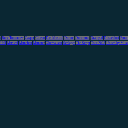
m
Bury Tomorrow
Casper
Clueso
Das Musical
Donots
Dortmund
Drangsal
Düsseldorf
Enter
 Hall
Musical
München
Münster
Oberhausen
Schlager
The Script
Tour 2023
United by Musi