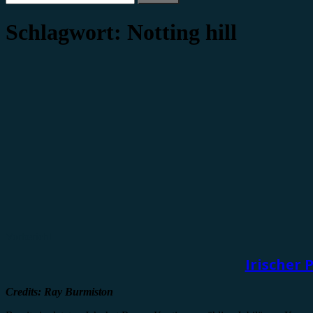
nach:
Schlagwort:
Notting hill
Vorbericht
Irischer
Credits: Ray Burmiston