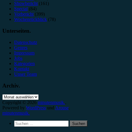
Showbericht
(161)
Special
(84)
Vorbericht
(399)
Wochenrückblick
(78)
Unterseiten.
Datenschutz
Genres
Impressum
Jobs
Kategorien
Kontakt
Unser Team
Archiv.
Archiv.
Copyright © 2026
minutenmusik.
.
Powered by
WordPress
und
Arouse
.
minutenmusik.
Suchen
nach: