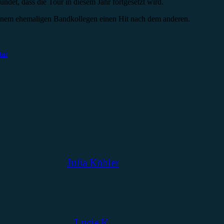
det, dass die Tour in diesem Jahr fortgesetzt wird.
einem ehemaligen Bandkollegen einen Hit nach dem anderen.
tar
Julia Köhler
Lucie K.