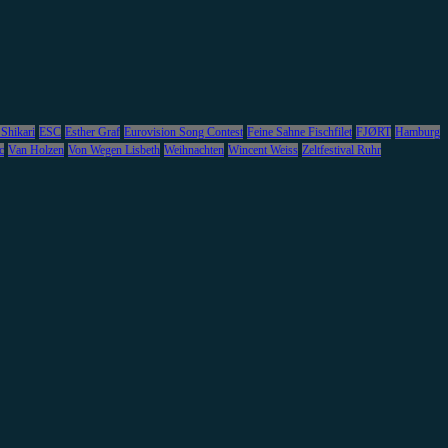
 Shikari
ESC
Esther Graf
Eurovision Song Contest
Feine Sahne Fischfilet
FJØRT
Hamburg
c
Van Holzen
Von Wegen Lisbeth
Weihnachten
Wincent Weiss
Zeltfestival Ruhr