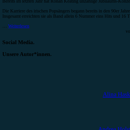
Bereits im letzten Jahr hat Ronan Keating unzählige Jubiläums-Konzer
Die Karriere des irischen Popsängers begann bereits in den 90er J
Insgesamt erreichten sie als Band allein 6 Nummer eins Hits und 16 To
…
Weiterlesen
v
Social Media.
Unsere Autor*innen.
Alina Has
Andrea Hols