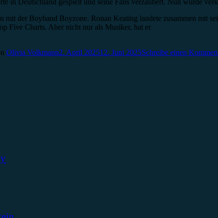
te in Deutschland gespielt und seine Fans verzaubert. Nun wurde verkün
ahren mit der Boyband Boyzone. Ronan Keating landete zusammen mit s
p Five Charts. Aber nicht nur als Musiker, hat er
on
Olivia Volkmann
2. April 2025
12. Juni 2025
Schreibe einen Kommen
ky
tein