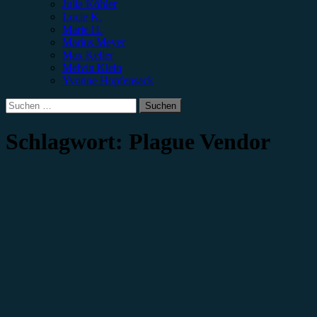
Julia Köhler
Lucie K.
Marie H.
Marius Meyer
Max Keller
Melvin Klein
Yvonne Hopfensack
Suchen
nach:
Schlagwort:
Plague Vendor