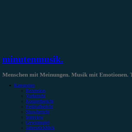
Zum
Inhalt
springen
minutenmusik.
Menschen mit Meinungen. Musik mit Emotionen. Te
Kategorien
Rezension
Vorbericht
Konzertbericht
Festivalbericht
Showbericht
Interview
Gewinnspiel
Jahresrückblick