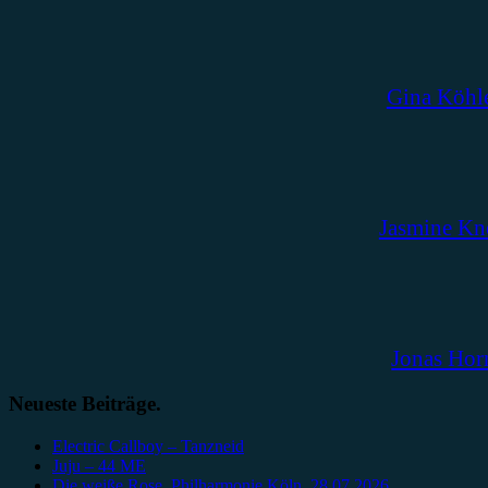
Gina Köhl
Jasmine Kn
Jonas Hor
Neueste Beiträge.
Electric Callboy – Tanzneid
Juju – 44 ME
Die weiße Rose, Philharmonie Köln, 28.07.2026