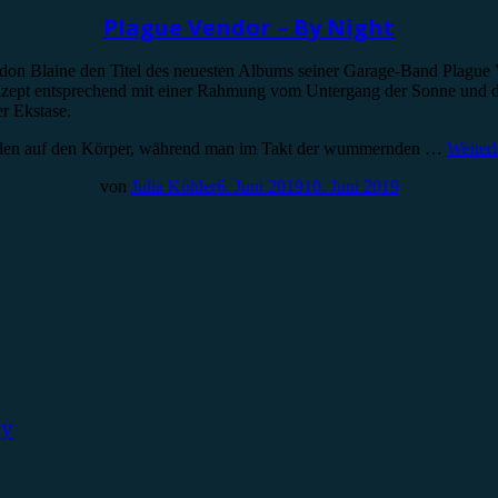
Plague Vendor – By Night
don Blaine den Titel des neuesten Albums seiner Garage-Band Plague V
 Konzept entsprechend mit einer Rahmung vom Untergang der Sonne un
r Ekstase.
hlen auf den Körper, während man im Takt der wummernden …
Weiter
von
Julia Köhler
6. Juni 2019
10. Juni 2019
ky