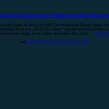
min für Garage-Fans: Plague Vendor komme
au den Nagel auf den Kopf trifft? Das beherrschen Plague Vendor sch
treibenden Beats von „All Of The Above“ oder die wild ausufernden 
gie strotzenden Songs auf die Bühne des Kölner Blue Shell …
Weiterles
von
Julia Köhler
26. Juli 2019
7. August 2019