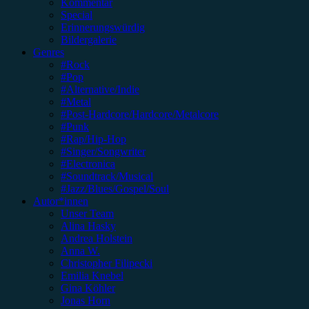
Kommentar
Special
Erinnerungswürdig
Bildergalerie
Genres
#Rock
#Pop
#Alternative/Indie
#Metal
#Post-Hardcore/Hardcore/Metalcore
#Punk
#Rap/Hip-Hop
#Singer/Songwriter
#Electronica
#Soundtrack/Musical
#Jazz/Blues/Gospel/Soul
Autor*innen
Unser Team
Alina Hasky
Andrea Holstein
Anna W.
Christopher Filipecki
Emilia Knebel
Gina Köhler
Jonas Horn