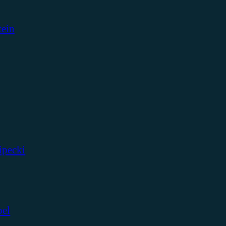
tein
ipecki
bel