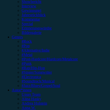
Showbericht
Interview
Gewinnspiel
Jahresrückblick
Kommentar
Special
Erinnerungswürdig
Bildergalerie
Genres
#Rock
#Pop
#Alternative/Indie
#Metal
#Post-Hardcore/Hardcore/Metalcore
#Punk
#Rap/Hip-Hop
#Singer/Songwriter
#Electronica
#Soundtrack/Musical
#Jazz/Blues/Gospel/Soul
Autor*innen
Unser Team
Alina Hasky
Andrea Holstein
Anna W.