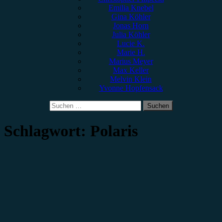
Emilia Knebel
Gina Köhler
Jonas Horn
Julia Köhler
Lucie K.
Marie H.
Marius Meyer
Max Keller
Melvin Klein
Yvonne Hopfensack
Suchen
nach:
Schlagwort:
Polaris