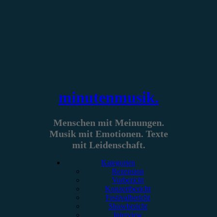
Zum
Inhalt
springen
minutenmusik.
Menschen mit Meinungen.
Musik mit Emotionen. Texte
mit Leidenschaft.
Kategorien
Rezension
Vorbericht
Konzertbericht
Festivalbericht
Showbericht
Interview