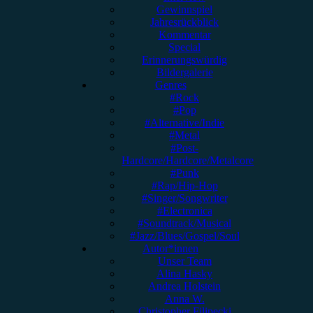
Gewinnspiel
Jahresrückblick
Kommentar
Special
Erinnerungswürdig
Bildergalerie
Genres
#Rock
#Pop
#Alternative/Indie
#Metal
#Post-
Hardcore/Hardcore/Metalcore
#Punk
#Rap/Hip-Hop
#Singer/Songwriter
#Electronica
#Soundtrack/Musical
#Jazz/Blues/Gospel/Soul
Autor*innen
Unser Team
Alina Hasky
Andrea Holstein
Anna W.
Christopher Filipecki