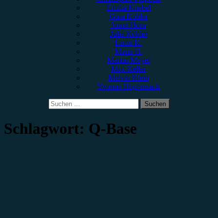
Emilia Knebel
Gina Köhler
Jonas Horn
Julia Köhler
Lucie K.
Marie H.
Marius Meyer
Max Keller
Melvin Klein
Yvonne Hopfensack
Suchen
nach:
Schlagwort:
Q-Base