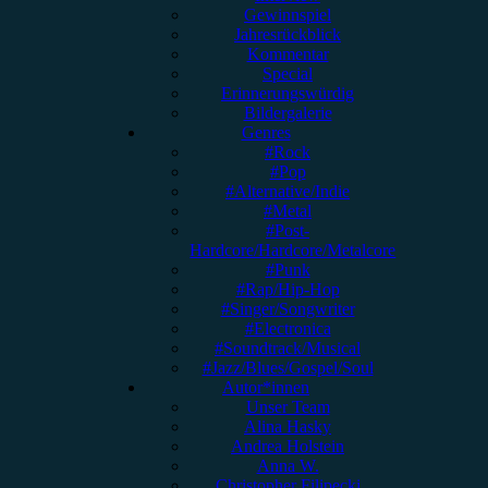
Gewinnspiel
Jahresrückblick
Kommentar
Special
Erinnerungswürdig
Bildergalerie
Genres
#Rock
#Pop
#Alternative/Indie
#Metal
#Post-
Hardcore/Hardcore/Metalcore
#Punk
#Rap/Hip-Hop
#Singer/Songwriter
#Electronica
#Soundtrack/Musical
#Jazz/Blues/Gospel/Soul
Autor*innen
Unser Team
Alina Hasky
Andrea Holstein
Anna W.
Christopher Filipecki