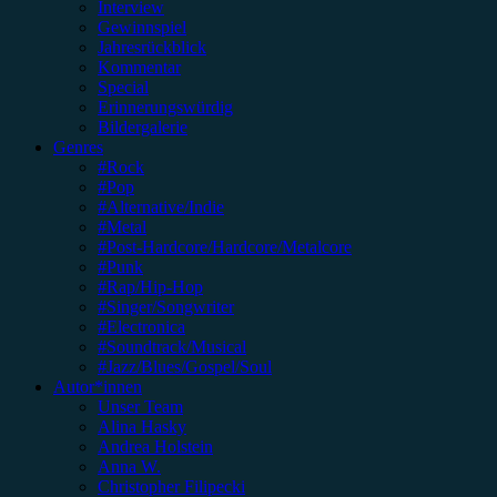
Interview
Gewinnspiel
Jahresrückblick
Kommentar
Special
Erinnerungswürdig
Bildergalerie
Genres
#Rock
#Pop
#Alternative/Indie
#Metal
#Post-Hardcore/Hardcore/Metalcore
#Punk
#Rap/Hip-Hop
#Singer/Songwriter
#Electronica
#Soundtrack/Musical
#Jazz/Blues/Gospel/Soul
Autor*innen
Unser Team
Alina Hasky
Andrea Holstein
Anna W.
Christopher Filipecki