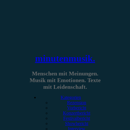
Zum
Inhalt
springen
minutenmusik.
Menschen mit Meinungen.
Musik mit Emotionen. Texte
mit Leidenschaft.
Kategorien
Rezension
Vorbericht
Konzertbericht
Festivalbericht
Showbericht
Interview