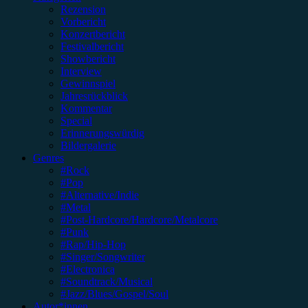
Rezension
Vorbericht
Konzertbericht
Festivalbericht
Showbericht
Interview
Gewinnspiel
Jahresrückblick
Kommentar
Special
Erinnerungswürdig
Bildergalerie
Genres
#Rock
#Pop
#Alternative/Indie
#Metal
#Post-Hardcore/Hardcore/Metalcore
#Punk
#Rap/Hip-Hop
#Singer/Songwriter
#Electronica
#Soundtrack/Musical
#Jazz/Blues/Gospel/Soul
Autor*innen