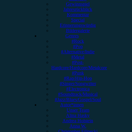
Gewinnspiel
Jahresrückblick
Kommentar
Special
Erinnerungswürdig
Bildergalerie
Genres
#Rock
#Pop
#Alternative/Indie
#Metal
#Post-
Hardcore/Hardcore/Metalcore
#Punk
#Rap/Hip-Hop
#Singer/Songwriter
#Electronica
#Soundtrack/Musical
#Jazz/Blues/Gospel/Soul
Autor*innen
Unser Team
Alina Hasky
Andrea Holstein
Anna W.
Christopher Filipecki