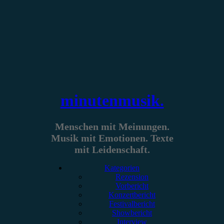
Zum
Inhalt
springen
minutenmusik.
Menschen mit Meinungen.
Musik mit Emotionen. Texte
mit Leidenschaft.
Kategorien
Rezension
Vorbericht
Konzertbericht
Festivalbericht
Showbericht
Interview