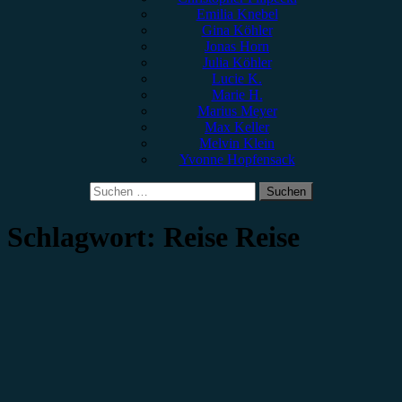
Emilia Knebel
Gina Köhler
Jonas Horn
Julia Köhler
Lucie K.
Marie H.
Marius Meyer
Max Keller
Melvin Klein
Yvonne Hopfensack
Suchen
nach:
Schlagwort:
Reise Reise