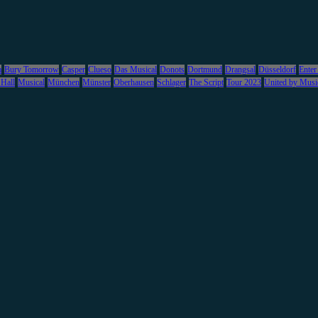
m
Bury Tomorrow
Casper
Clueso
Das Musical
Donots
Dortmund
Drangsal
Düsseldorf
Enter
 Hall
Musical
München
Münster
Oberhausen
Schlager
The Script
Tour 2023
United by Musi