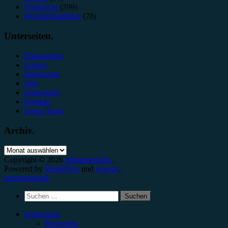
Vorbericht
(399)
Wochenrückblick
(78)
Unterseiten.
Datenschutz
Genres
Impressum
Jobs
Kategorien
Kontakt
Unser Team
Archiv.
Archiv.
Copyright © 2026
minutenmusik.
.
Powered by
WordPress
und
Arouse
.
minutenmusik.
Suchen
nach:
Kategorien
Rezension