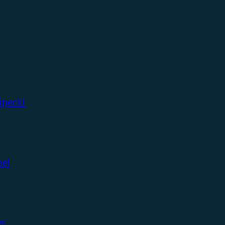
ipecki
bel
er