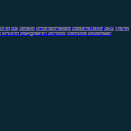
 Shikari
ESC
Esther Graf
Eurovision Song Contest
Feine Sahne Fischfilet
FJØRT
Hamburg
c
Van Holzen
Von Wegen Lisbeth
Weihnachten
Wincent Weiss
Zeltfestival Ruhr