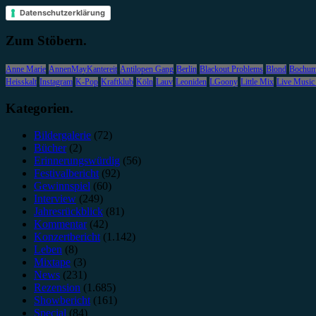
Datenschutzerklärung
Zum Stöbern.
Anne Marie
AnnenMayKantereit
Antilopen Gang
Berlin
Blackout Problems
Blond
Bochu
Heisskalt
Instagram
K-Pop
Kraftklub
Köln
Lauv
Leoniden
LGoony
Little Mix
Live Music
Kategorien.
Bildergalerie
(72)
Bücher
(2)
Erinnerungswürdig
(56)
Festivalbericht
(92)
Gewinnspiel
(60)
Interview
(249)
Jahresrückblick
(81)
Kommentar
(42)
Konzertbericht
(1.142)
Leben
(8)
Mixtape
(3)
News
(231)
Rezension
(1.685)
Showbericht
(161)
Special
(84)