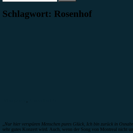
nach:
Schlagwort:
Rosenhof
Bildergalerie
,
Konzertbericht
„
Nur hier verspüren Menschen pures Glück, Ich bin zurück in Osnab
sehr gutes Konzert wird. Auch, wenn der Song von Montreal nicht unb