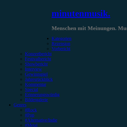
Zum
minutenmusik.
Inhalt
springen
Menschen mit Meinungen. Musi
Kategorien
Rezension
Vorbericht
Konzertbericht
Festivalbericht
Showbericht
Interview
Gewinnspiel
Jahresrückblick
Kommentar
Special
Erinnerungswürdig
Bildergalerie
Genres
#Rock
#Pop
#Alternative/Indie
#Metal