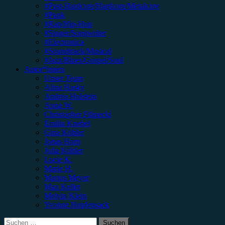
#Post-Hardcore/Hardcore/Metalcore
#Punk
#Rap/Hip-Hop
#Singer/Songwriter
#Electronica
#Soundtrack/Musical
#Jazz/Blues/Gospel/Soul
Autor*innen
Unser Team
Alina Hasky
Andrea Holstein
Anna W.
Christopher Filipecki
Emilia Knebel
Gina Köhler
Jonas Horn
Julia Köhler
Lucie K.
Marie H.
Marius Meyer
Max Keller
Melvin Klein
Yvonne Hopfensack
Suchen