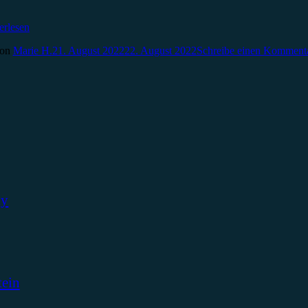
erlesen
on
Marie H.
21. August 2022
22. August 2022
Schreibe einen Komment
ky
tein