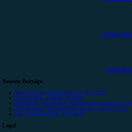
Jasmine Kn
Jonas Hor
Neueste Beiträge.
Die weiße Rose, Philharmonie Köln, 28.07.2026
Gracie Abrams – Daughter from Hell
Der Medicus – Das Musical, Freilichtbühne Tecklenburg, 24.0
Olivia Rodrigo – You Seem Pretty Sad For a Girl So In Love
Seal, Tanzbrunnen Köln, 20.07.2026
Legal