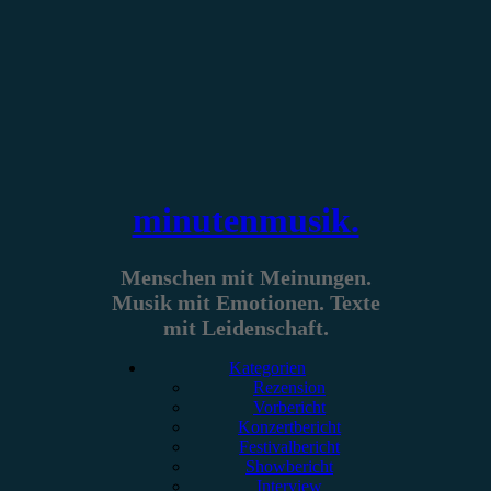
Zum
Inhalt
springen
minutenmusik.
Menschen mit Meinungen.
Musik mit Emotionen. Texte
mit Leidenschaft.
Kategorien
Rezension
Vorbericht
Konzertbericht
Festivalbericht
Showbericht
Interview