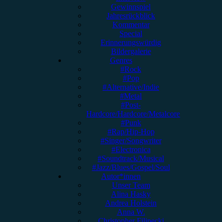
Gewinnspiel
Jahresrückblick
Kommentar
Special
Erinnerungswürdig
Bildergalerie
Genres
#Rock
#Pop
#Alternative/Indie
#Metal
#Post-
Hardcore/Hardcore/Metalcore
#Punk
#Rap/Hip-Hop
#Singer/Songwriter
#Electronica
#Soundtrack/Musical
#Jazz/Blues/Gospel/Soul
Autor*innen
Unser Team
Alina Hasky
Andrea Holstein
Anna W.
Christopher Filipecki