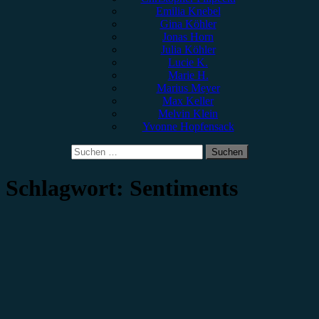
Emilia Knebel
Gina Köhler
Jonas Horn
Julia Köhler
Lucie K.
Marie H.
Marius Meyer
Max Keller
Melvin Klein
Yvonne Hopfensack
Suchen
nach:
Schlagwort:
Sentiments