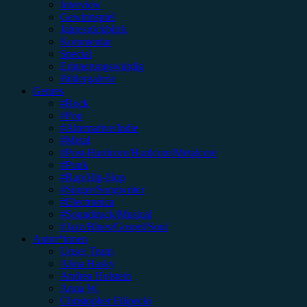
Interview
Gewinnspiel
Jahresrückblick
Kommentar
Special
Erinnerungswürdig
Bildergalerie
Genres
#Rock
#Pop
#Alternative/Indie
#Metal
#Post-Hardcore/Hardcore/Metalcore
#Punk
#Rap/Hip-Hop
#Singer/Songwriter
#Electronica
#Soundtrack/Musical
#Jazz/Blues/Gospel/Soul
Autor*innen
Unser Team
Alina Hasky
Andrea Holstein
Anna W.
Christopher Filipecki