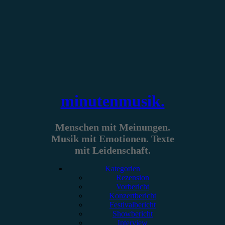
Zum
Inhalt
springen
minutenmusik.
Menschen mit Meinungen.
Musik mit Emotionen. Texte
mit Leidenschaft.
Kategorien
Rezension
Vorbericht
Konzertbericht
Festivalbericht
Showbericht
Interview