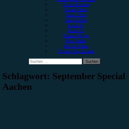
Emilia Knebel
Gina Köhler
Jonas Horn
Julia Köhler
Lucie K.
Marie H.
Marius Meyer
Max Keller
Melvin Klein
Yvonne Hopfensack
Suchen
nach:
Schlagwort:
September Special
Aachen