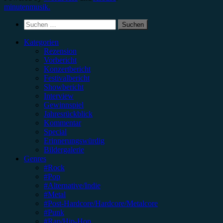
minutenmusik.
Suchen
nach:
Kategorien
Rezension
Vorbericht
Konzertbericht
Festivalbericht
Showbericht
Interview
Gewinnspiel
Jahresrückblick
Kommentar
Special
Erinnerungswürdig
Bildergalerie
Genres
#Rock
#Pop
#Alternative/Indie
#Metal
#Post-Hardcore/Hardcore/Metalcore
#Punk
#Rap/Hip-Hop