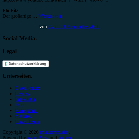
Flo Filz
Der großartige …
Weiterlesen
von
Eva L
28. September 2016
Social Media.
Legal
Datenschutzerklärung
Unterseiten.
Datenschutz
Genres
Impressum
Jobs
Kategorien
Kontakt
Unser Team
Copyright © 2026
minutenmusik.
.
Powered by
WordPress
und
Arouse
.