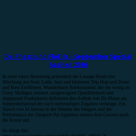
Konzertbericht
De-Phazz und FloFilz – September Special
Aachen 2016
In einer vierer Besetzung präsentiert die Lounge-Band eine
Mischung aus Soul, Latin, Jazz und kleineren Trip Hop und Drum
and Bass Einflüssen. Wunderbarer Baritonsound, der ein wenig an
Gerry Mulligan erinnert, ausgewogene Querflötensoli und
abgepasste Funkphasen definieren den Auftritt von De-Phazz am
Septemberspezial der nach mehrmaligen Zugaben verlangte. Ein
Hauch von Al Jarreau in der Stimme des Sängers und die
Performance der Sängerin Pat Appleton setzten dem Ganzen noch
die Krone auf.
So klingt das:
https://www.youtube.com/watch?v=WsHY_4RW0_Y