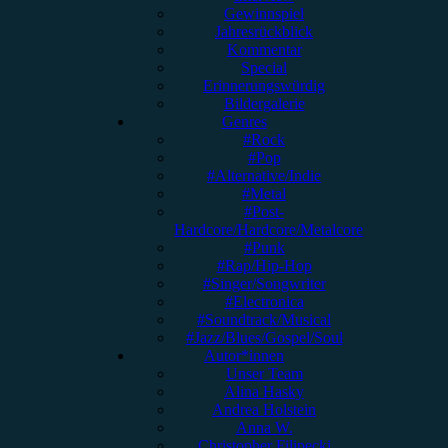
Gewinnspiel
Jahresrückblick
Kommentar
Special
Erinnerungswürdig
Bildergalerie
Genres
#Rock
#Pop
#Alternative/Indie
#Metal
#Post-
Hardcore/Hardcore/Metalcore
#Punk
#Rap/Hip-Hop
#Singer/Songwriter
#Electronica
#Soundtrack/Musical
#Jazz/Blues/Gospel/Soul
Autor*innen
Unser Team
Alina Hasky
Andrea Holstein
Anna W.
Christopher Filipecki