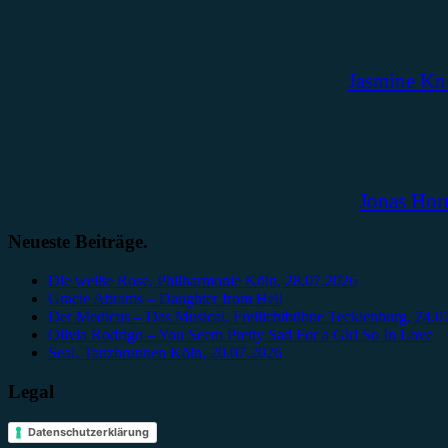
Jasmine Kn
Jonas Hor
Neueste Beiträge.
Die weiße Rose, Philharmonie Köln, 28.07.2026
Gracie Abrams – Daughter from Hell
Der Medicus – Das Musical, Freilichtbühne Tecklenburg, 24.0
Olivia Rodrigo – You Seem Pretty Sad For a Girl So In Love
Seal, Tanzbrunnen Köln, 20.07.2026
Legal
Datenschutzerklärung