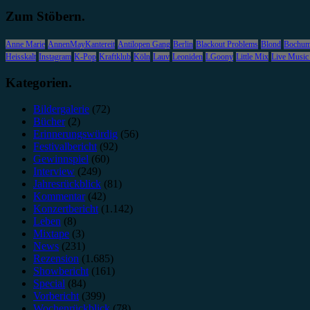
Zum Stöbern.
Anne Marie
AnnenMayKantereit
Antilopen Gang
Berlin
Blackout Problems
Blond
Bochu
Heisskalt
Instagram
K-Pop
Kraftklub
Köln
Lauv
Leoniden
LGoony
Little Mix
Live Music
Kategorien.
Bildergalerie
(72)
Bücher
(2)
Erinnerungswürdig
(56)
Festivalbericht
(92)
Gewinnspiel
(60)
Interview
(249)
Jahresrückblick
(81)
Kommentar
(42)
Konzertbericht
(1.142)
Leben
(8)
Mixtape
(3)
News
(231)
Rezension
(1.685)
Showbericht
(161)
Special
(84)
Vorbericht
(399)
Wochenrückblick
(78)