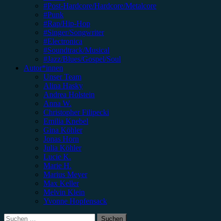
#Post-Hardcore/Hardcore/Metalcore
#Punk
#Rap/Hip-Hop
#Singer/Songwriter
#Electronica
#Soundtrack/Musical
#Jazz/Blues/Gospel/Soul
Autor*innen
Unser Team
Alina Hasky
Andrea Holstein
Anna W.
Christopher Filipecki
Emilia Knebel
Gina Köhler
Jonas Horn
Julia Köhler
Lucie K.
Marie H.
Marius Meyer
Max Keller
Melvin Klein
Yvonne Hopfensack
Suchen