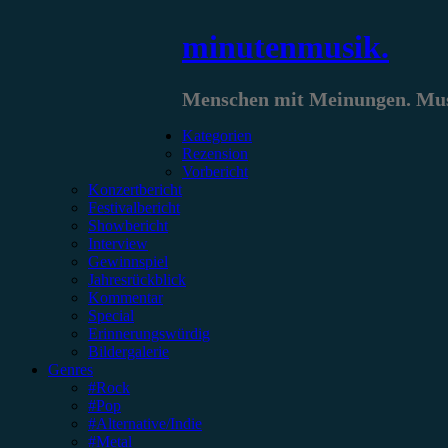
Zum
minutenmusik.
Inhalt
springen
Menschen mit Meinungen. Musi
Kategorien
Rezension
Vorbericht
Konzertbericht
Festivalbericht
Showbericht
Interview
Gewinnspiel
Jahresrückblick
Kommentar
Special
Erinnerungswürdig
Bildergalerie
Genres
#Rock
#Pop
#Alternative/Indie
#Metal