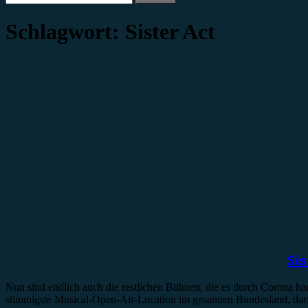
nach:
Schlagwort:
Sister Act
Showbericht
Si
Nun sind endlich auch die restlichen Bühnen, die es durch Corona har
stimmigste Musical-Open-Air-Location im gesamten Bundesland, darf