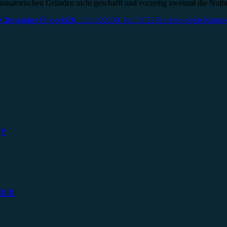
rganisatorischen Gründen nicht geschafft und vorzeitig zweimal die N
Christopher Filipecki
26. Juni 2022
30. Juni 2022
Schreibe einen Komme
ky
tein