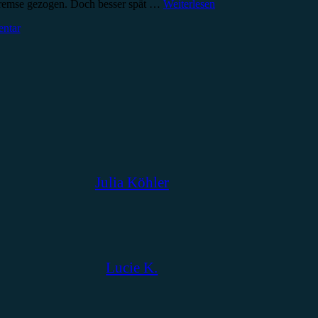
otbremse gezogen. Doch besser spät …
Weiterlesen
ntar
Julia Köhler
Lucie K.