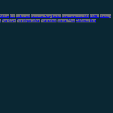
 Shikari
ESC
Esther Graf
Eurovision Song Contest
Feine Sahne Fischfilet
FJØRT
Hamburg
c
Van Holzen
Von Wegen Lisbeth
Weihnachten
Wincent Weiss
Zeltfestival Ruhr