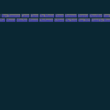
m
Bury Tomorrow
Casper
Clueso
Das Musical
Donots
Dortmund
Drangsal
Düsseldorf
Enter
 Hall
Musical
München
Münster
Oberhausen
Schlager
The Script
Tour 2023
United by Musi