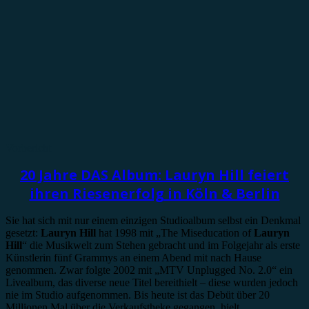
Vorbericht
20 Jahre DAS Album: Lauryn Hill feiert
ihren Riesenerfolg in Köln & Berlin
Sie hat sich mit nur einem einzigen Studioalbum selbst ein Denkmal
gesetzt:
Lauryn Hill
hat 1998 mit „The Miseducation of
Lauryn
Hill
“ die Musikwelt zum Stehen gebracht und im Folgejahr als erste
Künstlerin fünf Grammys an einem Abend mit nach Hause
genommen. Zwar folgte 2002 mit „MTV Unplugged No. 2.0“ ein
Livealbum, das diverse neue Titel bereithielt – diese wurden jedoch
nie im Studio aufgenommen. Bis heute ist das Debüt über 20
Millionen Mal über die Verkaufstheke gegangen, hielt …