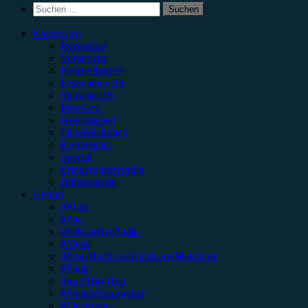
Suchen
nach:
Kategorien
Rezension
Vorbericht
Konzertbericht
Festivalbericht
Showbericht
Interview
Gewinnspiel
Jahresrückblick
Kommentar
Special
Erinnerungswürdig
Bildergalerie
Genres
#Rock
#Pop
#Alternative/Indie
#Metal
#Post-Hardcore/Hardcore/Metalcore
#Punk
#Rap/Hip-Hop
#Singer/Songwriter
#Electronica