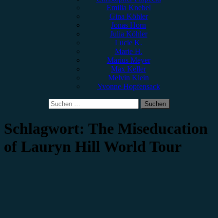
Emilia Knebel
Gina Köhler
Jonas Horn
Julia Köhler
Lucie K.
Marie H.
Marius Meyer
Max Keller
Melvin Klein
Yvonne Hopfensack
Suchen
nach:
Schlagwort:
The Miseducation
of Lauryn Hill World Tour