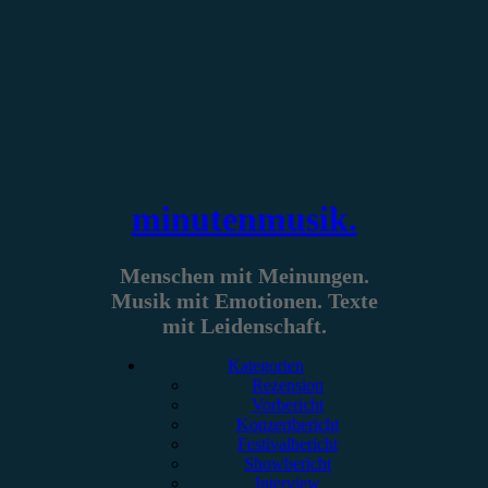
Zum
Inhalt
springen
minutenmusik.
Menschen mit Meinungen.
Musik mit Emotionen. Texte
mit Leidenschaft.
Kategorien
Rezension
Vorbericht
Konzertbericht
Festivalbericht
Showbericht
Interview