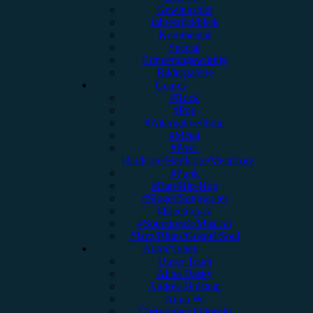
Gewinnspiel
Jahresrückblick
Kommentar
Special
Erinnerungswürdig
Bildergalerie
Genres
#Rock
#Pop
#Alternative/Indie
#Metal
#Post-
Hardcore/Hardcore/Metalcore
#Punk
#Rap/Hip-Hop
#Singer/Songwriter
#Electronica
#Soundtrack/Musical
#Jazz/Blues/Gospel/Soul
Autor*innen
Unser Team
Alina Hasky
Andrea Holstein
Anna W.
Christopher Filipecki