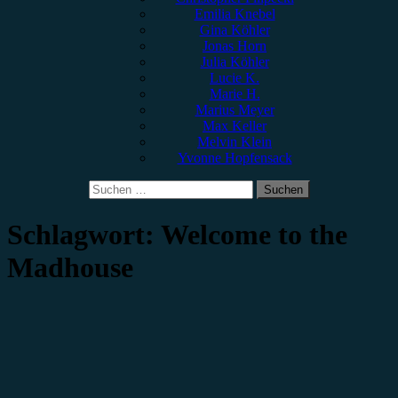
Emilia Knebel
Gina Köhler
Jonas Horn
Julia Köhler
Lucie K.
Marie H.
Marius Meyer
Max Keller
Melvin Klein
Yvonne Hopfensack
Suchen
nach:
Schlagwort:
Welcome to the
Madhouse