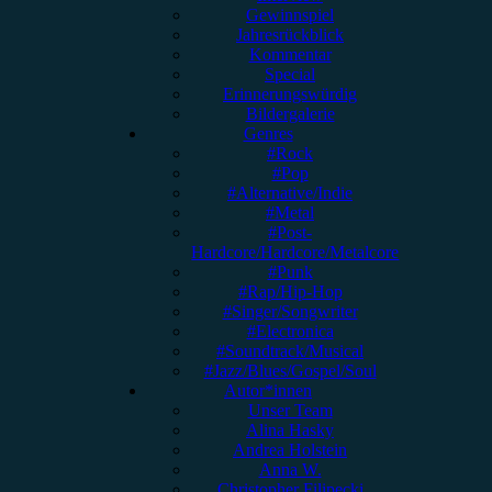
Gewinnspiel
Jahresrückblick
Kommentar
Special
Erinnerungswürdig
Bildergalerie
Genres
#Rock
#Pop
#Alternative/Indie
#Metal
#Post-
Hardcore/Hardcore/Metalcore
#Punk
#Rap/Hip-Hop
#Singer/Songwriter
#Electronica
#Soundtrack/Musical
#Jazz/Blues/Gospel/Soul
Autor*innen
Unser Team
Alina Hasky
Andrea Holstein
Anna W.
Christopher Filipecki