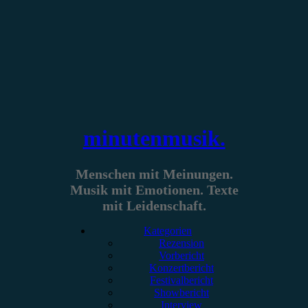
Zum
Inhalt
springen
minutenmusik.
Menschen mit Meinungen.
Musik mit Emotionen. Texte
mit Leidenschaft.
Kategorien
Rezension
Vorbericht
Konzertbericht
Festivalbericht
Showbericht
Interview