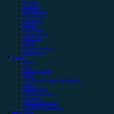
Rezension
Vorbericht
Konzertbericht
Festivalbericht
Showbericht
Interview
Gewinnspiel
Jahresrückblick
Kommentar
Special
Erinnerungswürdig
Bildergalerie
Genres
#Rock
#Pop
#Alternative/Indie
#Metal
#Post-Hardcore/Hardcore/Metalcore
#Punk
#Rap/Hip-Hop
#Singer/Songwriter
#Electronica
#Soundtrack/Musical
#Jazz/Blues/Gospel/Soul
Autor*innen