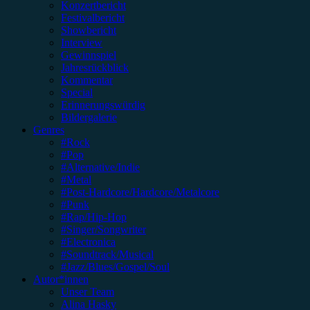
Konzertbericht
Festivalbericht
Showbericht
Interview
Gewinnspiel
Jahresrückblick
Kommentar
Special
Erinnerungswürdig
Bildergalerie
Genres
#Rock
#Pop
#Alternative/Indie
#Metal
#Post-Hardcore/Hardcore/Metalcore
#Punk
#Rap/Hip-Hop
#Singer/Songwriter
#Electronica
#Soundtrack/Musical
#Jazz/Blues/Gospel/Soul
Autor*innen
Unser Team
Alina Hasky