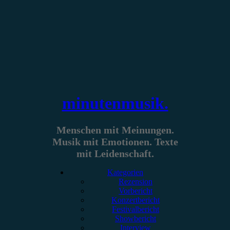
Zum
Inhalt
springen
minutenmusik.
Menschen mit Meinungen.
Musik mit Emotionen. Texte
mit Leidenschaft.
Kategorien
Rezension
Vorbericht
Konzertbericht
Festivalbericht
Showbericht
Interview