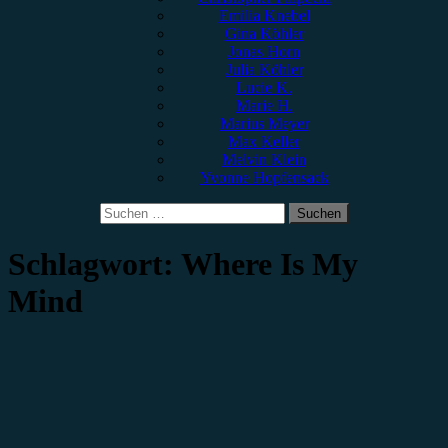
Emilia Knebel
Gina Köhler
Jonas Horn
Julia Köhler
Lucie K.
Marie H.
Marius Meyer
Max Keller
Melvin Klein
Yvonne Hopfensack
Suchen
nach:
Schlagwort:
Where Is My
Mind