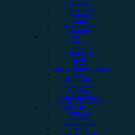
Gewinnspiel
Jahresrückblick
Kommentar
Special
Erinnerungswürdig
Bildergalerie
Genres
#Rock
#Pop
#Alternative/Indie
#Metal
#Post-
Hardcore/Hardcore/Metalcore
#Punk
#Rap/Hip-Hop
#Singer/Songwriter
#Electronica
#Soundtrack/Musical
#Jazz/Blues/Gospel/Soul
Autor*innen
Unser Team
Alina Hasky
Andrea Holstein
Anna W.
Christopher Filipecki