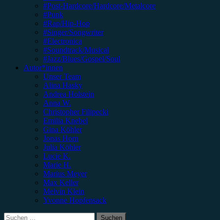
#Post-Hardcore/Hardcore/Metalcore
#Punk
#Rap/Hip-Hop
#Singer/Songwriter
#Electronica
#Soundtrack/Musical
#Jazz/Blues/Gospel/Soul
Autor*innen
Unser Team
Alina Hasky
Andrea Holstein
Anna W.
Christopher Filipecki
Emilia Knebel
Gina Köhler
Jonas Horn
Julia Köhler
Lucie K.
Marie H.
Marius Meyer
Max Keller
Melvin Klein
Yvonne Hopfensack
Suchen