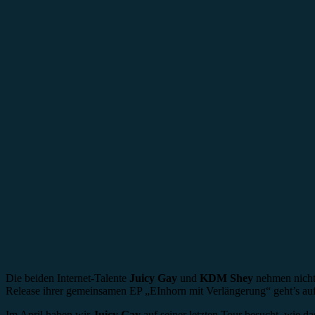
Die beiden Internet-Talente
Juicy Gay
und
KDM Shey
nehmen nicht 
Release ihrer gemeinsamen EP „EInhorn mit Verlängerung“ geht’s auf
Im April haben wir
Juicy Gay
auf seiner letzten Tour besucht, wie d