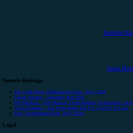
Jasmine Kn
Jonas Hor
Neueste Beiträge.
Die weiße Rose, Philharmonie Köln, 28.07.2026
Gracie Abrams – Daughter from Hell
Der Medicus – Das Musical, Freilichtbühne Tecklenburg, 24.0
Olivia Rodrigo – You Seem Pretty Sad For a Girl So In Love
Seal, Tanzbrunnen Köln, 20.07.2026
Legal