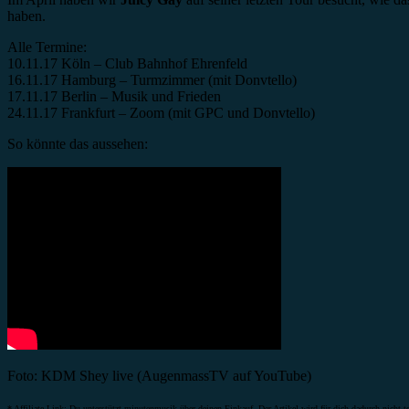
haben.
Alle Termine:
10.11.17 Köln – Club Bahnhof Ehrenfeld
16.11.17 Hamburg – Turmzimmer (mit Donvtello)
17.11.17 Berlin – Musik und Frieden
24.11.17 Frankfurt – Zoom (mit GPC und Donvtello)
So könnte das aussehen:
Foto: KDM Shey live (AugenmassTV auf YouTube)
* Affiliate-Link: Du unterstützt minutenmusik über deinen Einkauf. Der Artikel wird für dich dadurch nicht te