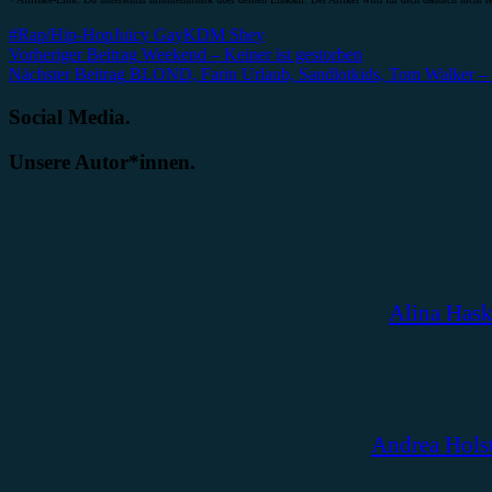
#Rap/Hip-Hop
Juicy Gay
KDM Shey
Beitragsnavigation
Vorheriger Beitrag
Weekend – Keiner ist gestorben
Nächster Beitrag
BLOND, Farin Urlaub, Sandlotkids, Tom Walker 
Social Media.
Unsere Autor*innen.
Alina Has
Andrea Hols