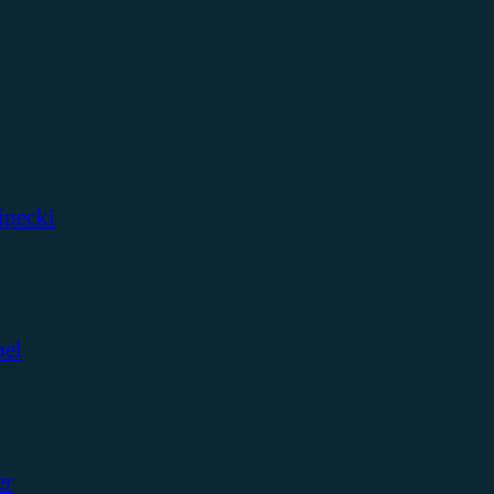
ipecki
bel
er