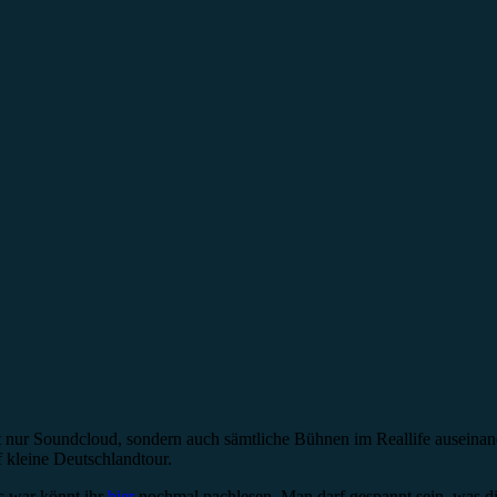
nur Soundcloud, sondern auch sämtliche Bühnen im Reallife auseinande
 kleine Deutschlandtour.
as war könnt ihr
hier
nochmal nachlesen. Man darf gespannt sein, was d