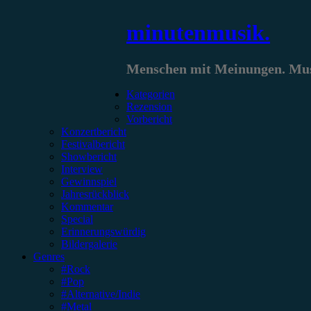
Zum
minutenmusik.
Inhalt
springen
Menschen mit Meinungen. Musi
Kategorien
Rezension
Vorbericht
Konzertbericht
Festivalbericht
Showbericht
Interview
Gewinnspiel
Jahresrückblick
Kommentar
Special
Erinnerungswürdig
Bildergalerie
Genres
#Rock
#Pop
#Alternative/Indie
#Metal