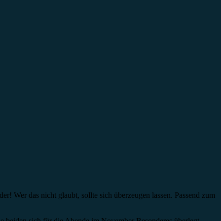
r! Wer das nicht glaubt, sollte sich überzeugen lassen. Passend zum
ie beiden sich für die Abende im November Besonderes überlegt