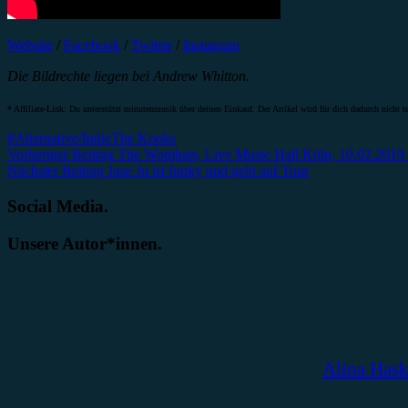
Website
/
Facebook
/
Twitter
/
Instagram
Die Bildrechte liegen bei Andrew Whitton.
* Affiliate-Link: Du unterstützt minutenmusik über deinen Einkauf. Der Artikel wird für dich dadurch nicht te
#Alternative/Indie
The Kooks
Beitragsnavigation
Vorheriger Beitrag
The Wombats, Live Music Hall Köln, 10.02.2019 (
Nächster Beitrag
Juse Ju ist funky und geht auf Tour
Social Media.
Unsere Autor*innen.
Alina Has