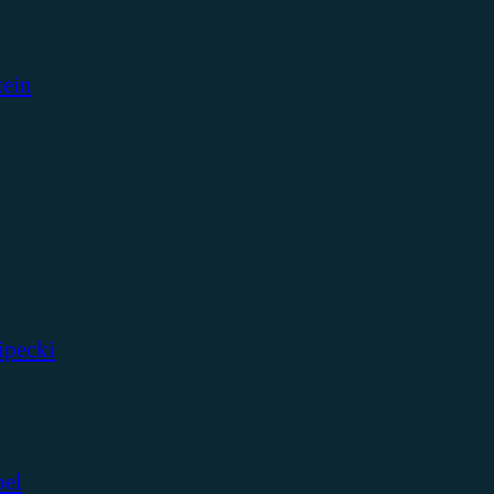
tein
ipecki
bel