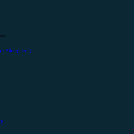
urer.
+ Bildergalerie)
ky