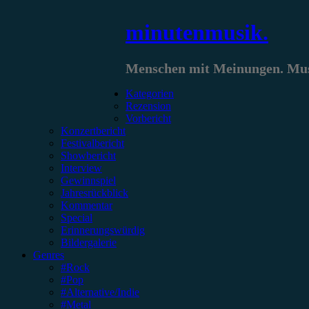
Zum
minutenmusik.
Inhalt
springen
Menschen mit Meinungen. Musi
Kategorien
Rezension
Vorbericht
Konzertbericht
Festivalbericht
Showbericht
Interview
Gewinnspiel
Jahresrückblick
Kommentar
Special
Erinnerungswürdig
Bildergalerie
Genres
#Rock
#Pop
#Alternative/Indie
#Metal