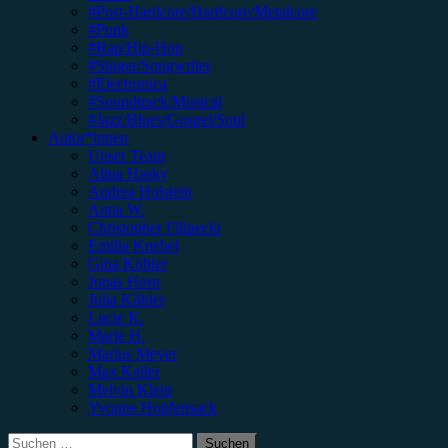
#Post-Hardcore/Hardcore/Metalcore
#Punk
#Rap/Hip-Hop
#Singer/Songwriter
#Electronica
#Soundtrack/Musical
#Jazz/Blues/Gospel/Soul
Autor*innen
Unser Team
Alina Hasky
Andrea Holstein
Anna W.
Christopher Filipecki
Emilia Knebel
Gina Köhler
Jonas Horn
Julia Köhler
Lucie K.
Marie H.
Marius Meyer
Max Keller
Melvin Klein
Yvonne Hopfensack
Suchen