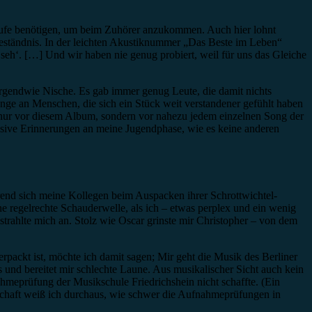
nläufe benötigen, um beim Zuhörer anzukommen. Auch hier lohnt
sgeständnis. In der leichten Akustiknummer „Das Beste im Leben“
seh‘. […] Und wir haben nie genug probiert, weil für uns das Gleiche
rgendwie Nische. Es gab immer genug Leute, die damit nichts
enge an Menschen, die sich ein Stück weit verstandener gefühlt haben
 nur vor diesem Album, sondern vor nahezu jedem einzelnen Song der
ensive Erinnerungen an meine Jugendphase, wie es keine anderen
rend sich meine Kollegen beim Auspacken ihrer Schrottwichtel-
 regelrechte Schauderwelle, als ich – etwas perplex und ein wenig
 strahlte mich an. Stolz wie Oscar grinste mir Christopher – von dem
rpackt ist, möchte ich damit sagen; Mir geht die Musik des Berliner
und bereitet mir schlechte Laune. Aus musikalischer Sicht auch kein
meprüfung der Musikschule Friedrichshein nicht schaffte. (Ein
nschaft weiß ich durchaus, wie schwer die Aufnahmeprüfungen in