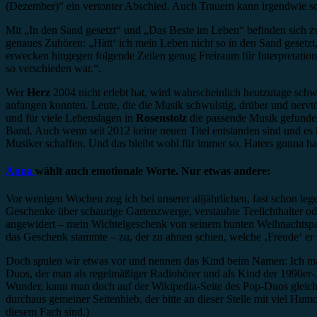
(Dezember)“ ein vertonter Abschied. Auch Trauern kann irgendwie 
Mit „In den Sand gesetzt“ und „Das Beste im Leben“ befinden sich z
genaues Zuhören: „Hätt‘ ich mein Leben nicht so in den Sand gesetzt,
erwecken hingegen folgende Zeilen genug Freiraum für Interpretation
so verschieden war.“.
Wer
Herz
2004 nicht erlebt hat, wird wahrscheinlich heutzutage sch
anfangen konnten. Leute, die die Musik schwulstig, drüber und nervt
und für viele Lebenslagen in
Rosenstolz
die passende Musik gefunden
Band. Auch wenn seit 2012 keine neuen Titel entstanden sind und es 
Musiker schaffen. Und das bleibt wohl für immer so. Haters gonna ha
Anna
wählt auch emotionale Worte. Nur etwas andere:
Vor wenigen Wochen zog ich bei unserer alljährlichen, fast schon le
Geschenke über schaurige Gartenzwerge, verstaubte Teelichthalter o
angewidert – mein Wichtelgeschenk von seinem bunten Weihnachtspapie
das Geschenk stammte – zu, der zu ahnen schien, welche ‚Freude‘ er 
Doch spulen wir etwas vor und nennen das Kind beim Namen: Ich 
Duos, der man als regelmäßiger Radiohörer und als Kind der 1990er-
Wunder, kann man doch auf der Wikipedia-Seite des Pop-Duos gleich 
durchaus gemeiner Seitenhieb, der bitte an dieser Stelle mit viel 
diesem Fach sind.)