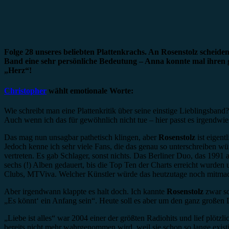
Folge 28 unseres beliebten Plattenkrachs. An Rosenstolz scheid
Band eine sehr persönliche Bedeutung – Anna konnte mal ihren
„Herz“!
Christopher
wählt emotionale Worte:
Wie schreibt man eine Plattenkritik über seine einstige Lieblingsban
Auch wenn ich das für gewöhnlich nicht tue – hier passt es irgendwie
Das mag nun unsagbar pathetisch klingen, aber
Rosenstolz
ist eigent
Jedoch kenne ich sehr viele Fans, die das genau so unterschreiben w
vertreten. Es gab Schlager, sonst nichts. Das Berliner Duo, das 1991
sechs (!) Alben gedauert, bis die Top Ten der Charts erreicht wurde
Clubs, MTViva. Welcher Künstler würde das heutzutage noch mitmac
Aber irgendwann klappte es halt doch. Ich kannte
Rosenstolz
zwar sc
„Es könnt‘ ein Anfang sein“. Heute soll es aber um den ganz großen D
„Liebe ist alles“ war 2004 einer der größten Radiohits und lief plötzli
bereits nicht mehr wahrgenommen wird, weil sie schon so lange existi