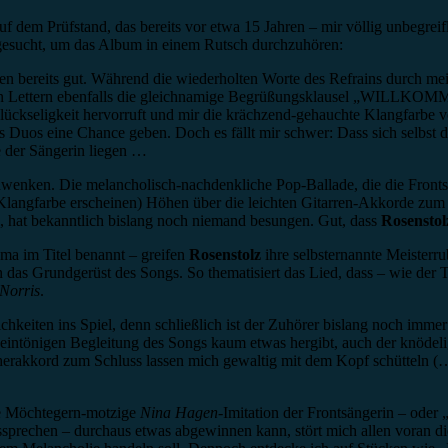
uf dem Prüfstand, das bereits vor etwa 15 Jahren – mir völlig unbegrei
gesucht, um das Album in einem Rutsch durchzuhören:
bereits gut. Während die wiederholten Worte des Refrains durch mein
ßen Lettern ebenfalls die gleichnamige Begrüßungsklausel „WILLKOMM
ckseligkeit hervorruft und mir die krächzend-gehauchte Klangfarbe 
 Duos eine Chance geben. Doch es fällt mir schwer: Dass sich selbst 
be der Sängerin liegen …
hwenken. Die melancholisch-nachdenkliche Pop-Ballade, die die Frontsä
Klangfarbe erscheinen) Höhen über die leichten Gitarren-Akkorde zum 
oll, hat bekanntlich bislang noch niemand besungen. Gut, dass
Rosenstol
hema im Titel benannt – greifen
Rosenstolz
ihre selbsternannte Meisterr
 das Grundgerüst des Songs. So thematisiert das Lied, dass – wie der Tit
Norris
.
keiten ins Spiel, denn schließlich ist der Zuhörer bislang noch immer 
 eintönigen Begleitung des Songs kaum etwas hergibt, auch der knödelig
cherakkord zum Schluss lassen mich gewaltig mit dem Kopf schütteln (
die Möchtegern-motzige
Nina Hagen
-Imitation der Frontsängerin – oder
ssprechen – durchaus etwas abgewinnen kann, stört mich allen voran di