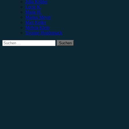
Julia Köhler
Lucie K.
Marie H.
Marius Meyer
Max Keller
Melvin Klein
Yvonne Hopfensack
Suchen
nach:
Erinnerungswürdig