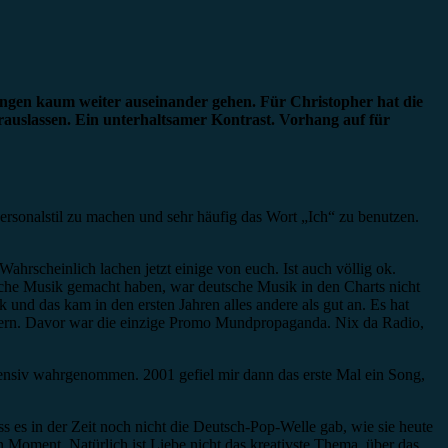
ungen kaum weiter auseinander gehen. Für Christopher hat die
auslassen. Ein unterhaltsamer Kontrast. Vorhang auf für
Personalstil zu machen und sehr häufig das Wort „Ich“ zu benutzen.
Wahrscheinlich lachen jetzt einige von euch. Ist auch völlig ok.
che Musik gemacht haben, war deutsche Musik in den Charts nicht
 und das kam in den ersten Jahren alles andere als gut an. Es hat
Sendern. Davor war die einzige Promo Mundpropaganda. Nix da Radio,
ntensiv wahrgenommen. 2001 gefiel mir dann das erste Mal ein Song,
dass es in der Zeit noch nicht die Deutsch-Pop-Welle gab, wie sie heute
 Moment. Natürlich ist Liebe nicht das kreativste Thema, über das