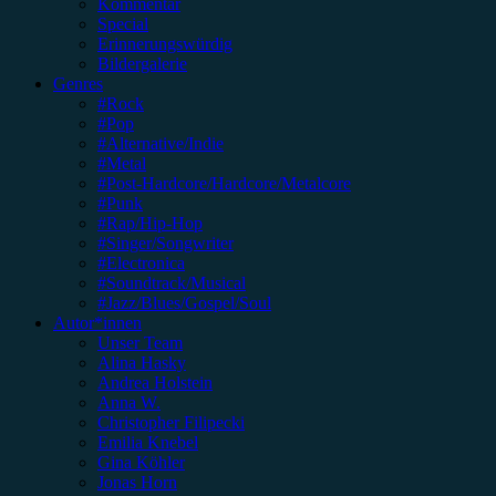
Kommentar
Special
Erinnerungswürdig
Bildergalerie
Genres
#Rock
#Pop
#Alternative/Indie
#Metal
#Post-Hardcore/Hardcore/Metalcore
#Punk
#Rap/Hip-Hop
#Singer/Songwriter
#Electronica
#Soundtrack/Musical
#Jazz/Blues/Gospel/Soul
Autor*innen
Unser Team
Alina Hasky
Andrea Holstein
Anna W.
Christopher Filipecki
Emilia Knebel
Gina Köhler
Jonas Horn