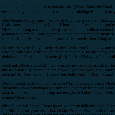
Im heutigen Plattenkrach steht nun aber das „
Herz
“-Stück der Band a
etwas voreingenommen habe ich mir eine 40-minütige Bahnfahrt aus
Den Opener „Willkommen“ kenne ich durch die erwähnten Radiozeiten 
Stadtmauer in der Nähe der Kölner Ulrepforte, auf welcher mit gro
Obwohl der Song in mir keineswegs ein Gefühl der vollkommenen Glü
deutlich schlimmere Songs gehört zu haben und möchte der Musik des
schließlich mit Sicherheit an der grauenhaften, rotzfrechen Klangfar
Bereits der zweite Song „Liebe ist alles“ lässt meine Stimmung umsc
wird im Laufe des Artikels wohl noch häufiger als Beschreibung der 
einfallsreich. Dass die altbekannte „Liebe“ schließlich „alles“ sein s
Auch auf „Die Liebe ist tot“ – ah, erneut wird das einfallsreichste T
nur so sprießen, gepaart mit einer langweiligen Basis-Rhythmik bilden
nicht tot“ ist. Wer das verstehen möchte, heißt wohl höchstens
Chuck 
Der Folgesong „Ich will mich ver
liebe
n“ bringt wiederum neue Möglich
Nicht nur, dass die mehrspurige Harmonie in der sonst eher öden und
„krächzend“ zu finden – Gesang und der gänzlich überflüssige Strei
meinen Ohren fallen.)
Obwohl ich den Songs „Ausgesperrt“ – hier missfällt mir lediglich 
Lob für die gelungene, fast schon zickig wirkende Melodiestimme au