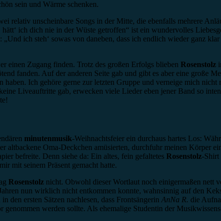
schön sein und Wärme schenken.
wei relativ unscheinbare Songs in der Mitte, die ebenfalls mehrere A
 hätt‘ ich dich nie in der Wüste getroffen“ ist ein wundervolles Liebe
: „Und ich steh‘ sowas von daneben, dass ich endlich wieder ganz klar 
wer einen Zugang finden. Trotz des großen Erfolgs blieben
Rosenstolz
i
ötend fanden. Auf der anderen Seite gab und gibt es aber eine große M
 haben. Ich gehöre gerne zur letzten Gruppe und verneige mich nicht
keine Liveauftritte gab, erwecken viele Lieder eben jener Band so int
te!
gendären
minutenmusik
-Weihnachtsfeier ein durchaus hartes Los: Wäh
der altbackene Oma-Deckchen amüsierten, durchfuhr meinen Körper eine
r befreite. Denn siehe da: Ein altes, fein gefaltetes
Rosenstolz
-Shirt
mir mit seinem Präsent gemacht hatte.
mag
Rosenstolz
nicht. Obwohl dieser Wortlaut noch einigermaßen nett ve
Jahren nun wirklich nicht entkommen konnte, wahnsinnig auf den Keks 
in den ersten Sätzen nachlesen, dass Frontsängerin
AnNa R.
die Aufnah
Humor genommen werden sollte. Als ehemalige Studentin der Musikwisse