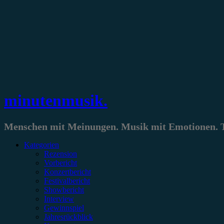
Zum
Inhalt
springen
minutenmusik.
Menschen mit Meinungen. Musik mit Emotionen. Te
Kategorien
Rezension
Vorbericht
Konzertbericht
Festivalbericht
Showbericht
Interview
Gewinnspiel
Jahresrückblick