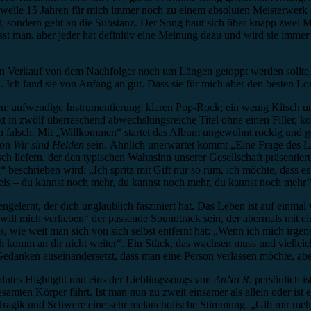
lerweile 15 Jahren für mich immer noch zu einem absoluten Meisterwerk
, sondern geht an die Substanz. Der Song baut sich über knapp zwei Min
t man, aber jeder hat definitiv eine Meinung dazu und wird sie immer
en Verkauf von dem Nachfolger noch um Längen getoppt werden sollte.
Ich fand sie von Anfang an gut. Dass sie für mich aber den besten Longpla
en; aufwendige Instrumentierung; klaren Pop-Rock; ein wenig Kitsch u
ckt in zwölf überraschend abwechslungsreiche Titel ohne einen Filler, 
h falsch. Mit „Willkommen“ startet das Album ungewohnt rockig und ge
von
Wir sind Helden
sein. Ähnlich unerwartet kommt „Eine Frage des L
ch liefern, der den typischen Wahnsinn unserer Gesellschaft präsentiert
beschrieben wird: „Ich spritz mit Gift nur so rum, ich möchte, dass es 
 leis – du kannst noch mehr, du kannst noch mehr, du kannst noch mehr!
elernt, der dich unglaublich fasziniert hat. Das Leben ist auf einmal 
will mich verlieben“ der passende Soundtrack sein, der abermals mit ein
, wie weit man sich von sich selbst entfernt hat: „Wenn ich mich irge
Ich komm an dir nicht weiter“. Ein Stück, das wachsen muss und vielleich
edanken auseinandersetzt, dass man eine Person verlassen möchte, abe
solutes Highlight und eins der Lieblingssongs von
AnNa R.
persönlich is
amten Körper fährt. Ist man nun zu zweit einsamer als allein oder ist
rer Tragik und Schwere eine sehr melancholische Stimmung. „Gib mir me