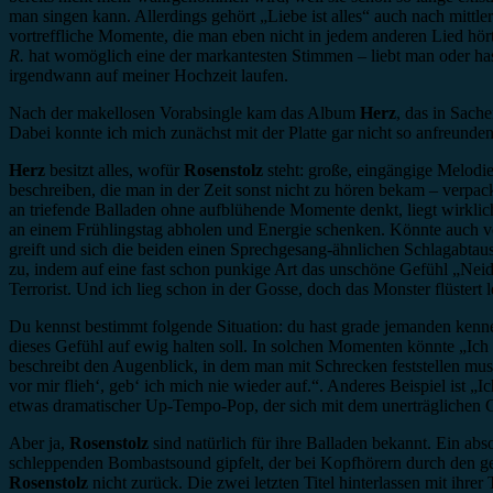
man singen kann. Allerdings gehört „Liebe ist alles“ auch nach mitt
vortreffliche Momente, die man eben nicht in jedem anderen Lied hört
R.
hat womöglich eine der markantesten Stimmen – liebt man oder hass
irgendwann auf meiner Hochzeit laufen.
Nach der makellosen Vorabsingle kam das Album
Herz
, das in Sach
Dabei konnte ich mich zunächst mit der Platte gar nicht so anfreunden. 
Herz
besitzt alles, wofür
Rosenstolz
steht: große, eingängige Melodi
beschreiben, die man in der Zeit sonst nicht zu hören bekam – verpa
an triefende Balladen ohne aufblühende Momente denkt, liegt wirklic
an einem Frühlingstag abholen und Energie schenken. Könnte auch 
greift und sich die beiden einen Sprechgesang-ähnlichen Schlagabtaus
zu, indem auf eine fast schon punkige Art das unschöne Gefühl „Neid“ 
Terrorist. Und ich lieg schon in der Gosse, doch das Monster flüstert
Du kennst bestimmt folgende Situation: du hast grade jemanden kenneng
dieses Gefühl auf ewig halten soll. In solchen Momenten könnte „Ich 
beschreibt den Augenblick, in dem man mit Schrecken feststellen muss
vor mir flieh‘, geb‘ ich mich nie wieder auf.“. Anderes Beispiel ist „
etwas dramatischer Up-Tempo-Pop, der sich mit dem unerträglichen G
Aber ja,
Rosenstolz
sind natürlich für ihre Balladen bekannt. Ein ab
schleppenden Bombastsound gipfelt, der bei Kopfhörern durch den ges
Rosenstolz
nicht zurück. Die zwei letzten Titel hinterlassen mit ih