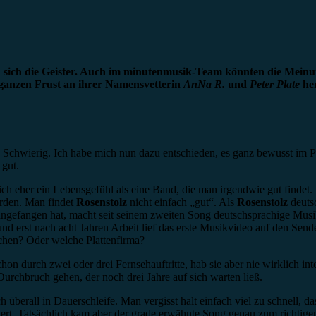
en sich die Geister. Auch im minutenmusik-Team könnten die Mein
 ganzen Frust an ihrer Namensvetterin
AnNa R.
und
Peter Plate
her
d? Schwierig. Ich habe mich nun dazu entschieden, es ganz bewusst im 
 gut.
lich eher ein Lebensgefühl als eine Band, die man irgendwie gut findet. 
ürden. Man findet
Rosenstolz
nicht einfach „gut“. Als
Rosenstolz
deuts
 angefangen hat, macht seit seinem zweiten Song deutschsprachige Musik
n und erst nach acht Jahren Arbeit lief das erste Musikvideo auf den 
hen? Oder welche Plattenfirma?
hon durch zwei oder drei Fernsehauftritte, hab sie aber nie wirklich i
urchbruch gehen, der noch drei Jahre auf sich warten ließ.
ch überall in Dauerschleife. Man vergisst halt einfach viel zu schnell, 
ert. Tatsächlich kam aber der grade erwähnte Song genau zum richtigen