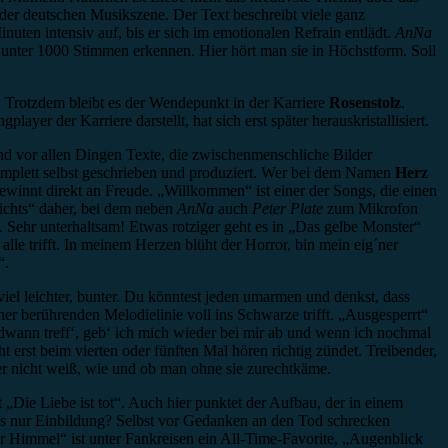
 der deutschen Musikszene. Der Text beschreibt viele ganz
uten intensiv auf, bis er sich im emotionalen Refrain entlädt.
AnNa
 unter 1000 Stimmen erkennen. Hier hört man sie in Höchstform. Soll
 Trotzdem bleibt es der Wendepunkt in der Karriere
Rosenstolz
.
yer der Karriere darstellt, hat sich erst später herauskristallisiert.
nd vor allen Dingen Texte, die zwischenmenschliche Bilder
komplett selbst geschrieben und produziert. Wer bei dem Namen
Herz
winnt direkt an Freude. „Willkommen“ ist einer der Songs, die einen
ichts“ daher, bei dem neben
AnNa
auch
Peter Plate
zum Mikrofon
. Sehr unterhaltsam! Etwas rotziger geht es in „Das gelbe Monster“
alle trifft. In meinem Herzen blüht der Horror, bin mein eig´ner
“.
viel leichter, bunter. Du könntest jeden umarmen und denkst, dass
er berührenden Melodielinie voll ins Schwarze trifft. „Ausgesperrt“
ndwann treff‘, geb‘ ich mich wieder bei mir ab und wenn ich nochmal
t erst beim vierten oder fünften Mal hören richtig zündet. Treibender,
r nicht weiß, wie und ob man ohne sie zurechtkäme.
t „Die Liebe ist tot“. Auch hier punktet der Aufbau, der in einem
 es nur Einbildung? Selbst vor Gedanken an den Tod schrecken
hr Himmel“ ist unter Fankreisen ein All-Time-Favorite, „Augenblick