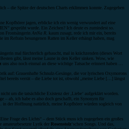
flich – die Spitze der deutschen Charts erklimmen konnte. Zugegeben
e Kopfhörer jagen, erblicke ich ein wenig verwundert auf eine
EN“ gesprüht wurde. Ein Zeichen? Ich deute es zumindest so.
von Frontsängerin
AnNa R.
kaum zusagt, rede ich mir ein, bereits
die im Refrain besungenen Ratten im Keller erhängt haben, mag
ngerin mal fürchterlich gehaucht, mal in krächzenden (dieses Wort
Besten gibt, lässt meine Laune in den Keller sinken. Wow, wie
z
uns also noch einmal an diese wichtige Tatsache erinnert haben …
ubrik auf: Grauenhafte Schnulz-Gesänge, die vor lyrischen Oxymorons
el bereits verrät – die Liebe tot ist, obwohl „meine Liebe […] längst
nicht um die tatsächliche Existenz der ‚Liebe‘ aufgeklärt worden.
e – ah, ich habe es also doch geschafft, ein Synonym für
… in der Hoffnung natürlich, meine Kopfhörer würden sogleich von
 „Eine Frage des Lichts“ – dem Stück muss ich zugegeben ein großes
e amateurbesetzte Lyrik der
Rosenstolz
‘schen Songs. Und das,