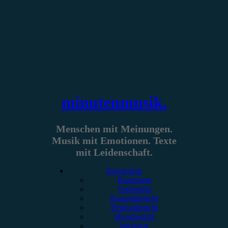
Zum
Inhalt
springen
minutenmusik.
Menschen mit Meinungen.
Musik mit Emotionen. Texte
mit Leidenschaft.
Kategorien
Rezension
Vorbericht
Konzertbericht
Festivalbericht
Showbericht
Interview