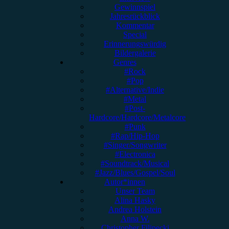
Gewinnspiel
Jahresrückblick
Kommentar
Special
Erinnerungswürdig
Bildergalerie
Genres
#Rock
#Pop
#Alternative/Indie
#Metal
#Post-
Hardcore/Hardcore/Metalcore
#Punk
#Rap/Hip-Hop
#Singer/Songwriter
#Electronica
#Soundtrack/Musical
#Jazz/Blues/Gospel/Soul
Autor*innen
Unser Team
Alina Hasky
Andrea Holstein
Anna W.
Christopher Filipecki