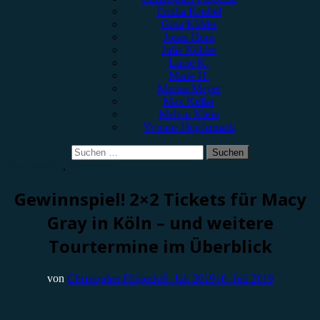
Emilia Knebel
Gina Köhler
Jonas Horn
Julia Köhler
Lucie K.
Marie H.
Marius Meyer
Max Keller
Melvin Klein
Yvonne Hopfensack
Suchen
nach:
Gewinnspiel
,
Vorbericht
Gewinnspiel! 2×2 Tickets für Macy
Gray in Köln – und weitere
Tourtermine im Überblick
von
Christopher Filipecki
9. Juli 2019
10. Juli 2019