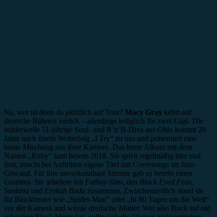
Na, wer ist denn da plötzlich auf Tour?
Macy Gray
kehrt auf
deutsche Bühnen zurück – allerdings lediglich für zwei Gigs. Die
mittlerweile 51-jährige Soul- und R’n’B-Diva aus Ohio kommt 20
Jahre nach ihrem Welterfolg „I Try“ zu uns und präsentiert eine
bunte Mischung aus ihrer Karriere. Das letzte Album mit dem
Namen „Ruby“ kam bereits 2018. Sie spielt regelmäßig hier und
dort, mischt bei Auftritten eigene Titel mit Coversongs im Jazz-
Gewand. Für ihre unverkennbare Stimme gab es bereits einen
Grammy. Sie arbeitete mit
Fatboy Slim
, den
Black Eyed Peas
,
Santana
und
Erykah Badu
zusammen. Zwischenzeitlich stand sie
für Blockbuster wie „Spider-Man“ oder „In 80 Tagen um die Welt“
vor der Kamera und wurde dreifache Mutter. Wer also Bock auf old
schoolige Black Music hat, sollte sich die Chance nicht entgehen