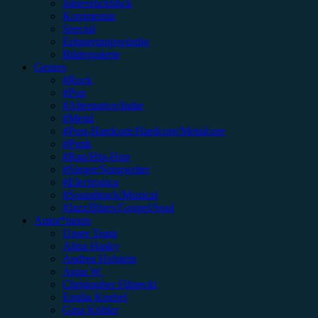
Jahresrückblick
Kommentar
Special
Erinnerungswürdig
Bildergalerie
Genres
#Rock
#Pop
#Alternative/Indie
#Metal
#Post-Hardcore/Hardcore/Metalcore
#Punk
#Rap/Hip-Hop
#Singer/Songwriter
#Electronica
#Soundtrack/Musical
#Jazz/Blues/Gospel/Soul
Autor*innen
Unser Team
Alina Hasky
Andrea Holstein
Anna W.
Christopher Filipecki
Emilia Knebel
Gina Köhler