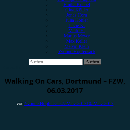
Emilia Knebel
Gina Köhler
Jonas Horn
Julia Köhler
Lucie K.
Marie H.
Marius Meyer
Max Keller
Melvin Klein
Yvonne Hopfensack
Suchen
nach:
Konzertbericht
Walking On Cars, Dortmund – FZW,
06.03.2017
von
Yvonne Hopfensack
7. März 2017
10. März 2017