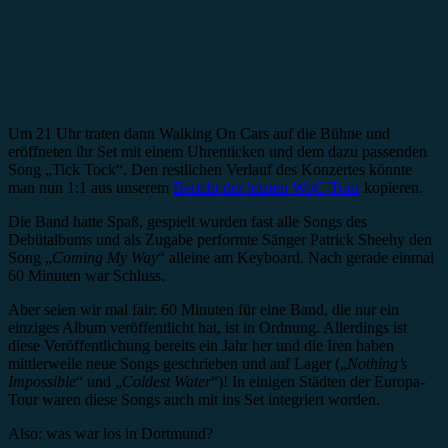
Um 21 Uhr traten dann Walking On Cars auf die Bühne und
eröffneten ihr Set mit einem Uhrenticken und dem dazu passenden
Song „Tick Tock“. Den restlichen Verlauf des Konzertes könnte
man nun 1:1 aus unserem
Bericht der letzten WoC-Tour
kopieren.
Die Band hatte Spaß, gespielt wurden fast alle Songs des
Debütalbums und als Zugabe performte Sänger Patrick Sheehy den
Song „
Coming My Way
“ alleine am Keyboard. Nach gerade einmal
60 Minuten war Schluss.
Aber seien wir mal fair: 60 Minuten für eine Band, die nur ein
einziges Album veröffentlicht hat, ist in Ordnung. Allerdings ist
diese Veröffentlichung bereits ein Jahr her und die Iren haben
mittlerweile neue Songs geschrieben und auf Lager („
Nothing’s
Impossible
“ und „
Coldest Water
“)! In einigen Städten der Europa-
Tour waren diese Songs auch mit ins Set integriert worden.
Also: was war los in Dortmund?