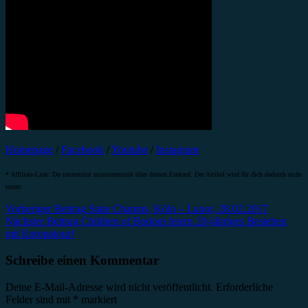
Homepage
/
Facebook
/
Youtube
/
Instagram
* Affiliate-Link: Du unterstützt minutenmusik über deinen Einkauf. Der Artikel wird für dich dadurch nicht
teurer.
Beitragsnavigation
Vorheriger Beitrag
State Champs, Köln – Luxor, 28.02.2017
Nächster Beitrag
Children of Bodom feiern 20-jähriges Bestehen
mit Europatour!
Schreibe einen Kommentar
Deine E-Mail-Adresse wird nicht veröffentlicht.
Erforderliche
Felder sind mit
*
markiert