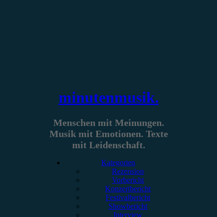
Zum
Inhalt
springen
minutenmusik.
Menschen mit Meinungen.
Musik mit Emotionen. Texte
mit Leidenschaft.
Kategorien
Rezension
Vorbericht
Konzertbericht
Festivalbericht
Showbericht
Interview