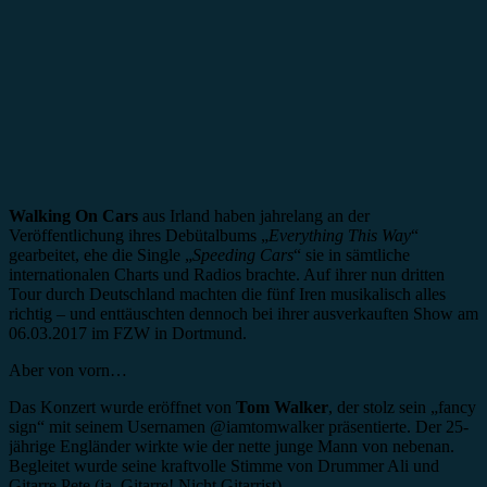
Walking On Cars
aus Irland haben jahrelang an der
Veröffentlichung ihres Debütalbums „
Everything This Way
“
gearbeitet, ehe die Single „
Speeding Cars
“ sie in sämtliche
internationalen Charts und Radios brachte. Auf ihrer nun dritten
Tour durch Deutschland machten die fünf Iren musikalisch alles
richtig – und enttäuschten dennoch bei ihrer ausverkauften Show am
06.03.2017 im FZW in Dortmund.
Aber von vorn…
Das Konzert wurde eröffnet von
Tom Walker
, der stolz sein „fancy
sign“ mit seinem Usernamen @iamtomwalker präsentierte. Der 25-
jährige Engländer wirkte wie der nette junge Mann von nebenan.
Begleitet wurde seine kraftvolle Stimme von Drummer Ali und
Gitarre Pete (ja, Gitarre! Nicht Gitarrist).