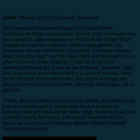
Quelle:
Walking On Cars Facebook / Instagram
Doch wenn eine Band wie Walking On Cars nur bereits
veröffentlichte Songs eines einzigen Albums spielt, so erwartet man
doch eigentlich, dass wenigstens das Publikum aus vollster Kehle
mitsingt, tanzt und den Abend in vollsten Zügen genießt. Tja,
Dortmund, das war wohl nichts. Die meisten Zuschauer schienen
außer „
Speeding Cars
“ noch nie einen Track von Walking On Cars
gehört zu haben. Außer vielleicht „
Catch Me If You Can
“ –
immerhin läuft auch der ab und an mal im Radio. Textsicher zeigte
sich zumindest in den vorderen Reihen so gut wie niemand. Auch
bei der Hitsingle war es den meisten Zuschauern wichtiger, den
Song auf ihrem Handy festzuhalten, anstatt ihn mitzusingen und zu
genießen.
Schade, denn aus Erfahrung kann gesagt werden, dass Walking On
Cars eine wirklich gute Liveband sind, die ihre Instrumente
beherrscht und stets Spaß auf der Bühne zeigt. Hoffen wir mal, dass
es Patrick Sheehy bald besser geht und die Band sich die Zeit
nimmt, an ihrem zweiten Album zu arbeiten, ehe sie erneut auf
Deutschlandtour gehen.