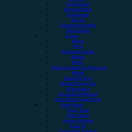
Gewinnspiel
Jahresrückblick
Kommentar
Special
Erinnerungswürdig
Bildergalerie
Genres
#Rock
#Pop
#Alternative/Indie
#Metal
#Post-
Hardcore/Hardcore/Metalcore
#Punk
#Rap/Hip-Hop
#Singer/Songwriter
#Electronica
#Soundtrack/Musical
#Jazz/Blues/Gospel/Soul
Autor*innen
Unser Team
Alina Hasky
Andrea Holstein
Anna W.
Christopher Filipecki