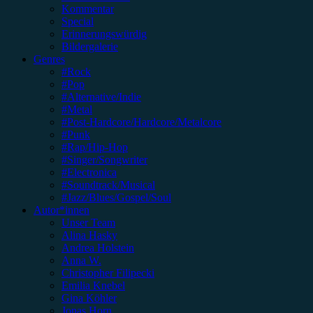
Kommentar
Special
Erinnerungswürdig
Bildergalerie
Genres
#Rock
#Pop
#Alternative/Indie
#Metal
#Post-Hardcore/Hardcore/Metalcore
#Punk
#Rap/Hip-Hop
#Singer/Songwriter
#Electronica
#Soundtrack/Musical
#Jazz/Blues/Gospel/Soul
Autor*innen
Unser Team
Alina Hasky
Andrea Holstein
Anna W.
Christopher Filipecki
Emilia Knebel
Gina Köhler
Jonas Horn