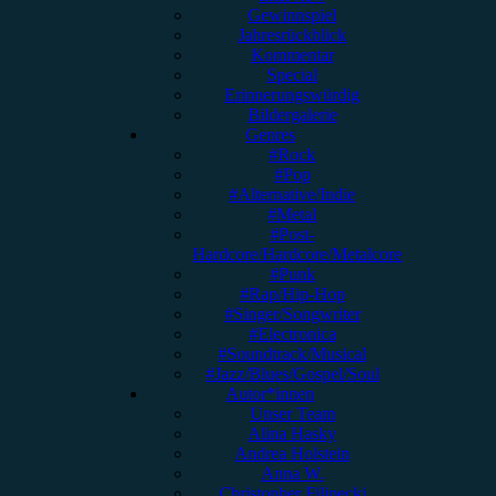
Gewinnspiel
Jahresrückblick
Kommentar
Special
Erinnerungswürdig
Bildergalerie
Genres
#Rock
#Pop
#Alternative/Indie
#Metal
#Post-
Hardcore/Hardcore/Metalcore
#Punk
#Rap/Hip-Hop
#Singer/Songwriter
#Electronica
#Soundtrack/Musical
#Jazz/Blues/Gospel/Soul
Autor*innen
Unser Team
Alina Hasky
Andrea Holstein
Anna W.
Christopher Filipecki