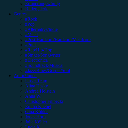
Erinnerungswürdig
Bildergalerie
Genres
#Rock
#Pop
#Alternative/Indie
#Metal
#Post-Hardcore/Hardcore/Metalcore
#Punk
#Rap/Hip-Hop
#Singer/Songwriter
#Electronica
#Soundtrack/Musical
#Jazz/Blues/Gospel/Soul
Autor*innen
Unser Team
Alina Hasky
Andrea Holstein
Anna W.
Christopher Filipecki
Emilia Knebel
Gina Köhler
Jonas Horn
Julia Köhler
Lucie K.