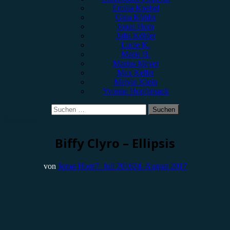
Emilia Knebel
Gina Köhler
Jonas Horn
Julia Köhler
Lucie K.
Marie H.
Marius Meyer
Max Keller
Melvin Klein
Yvonne Hopfensack
Suchen
nach:
Rezension
Biffy Clyro – Ellipsis
von
Jonas Horn
7. Juli 2016
24. August 2017