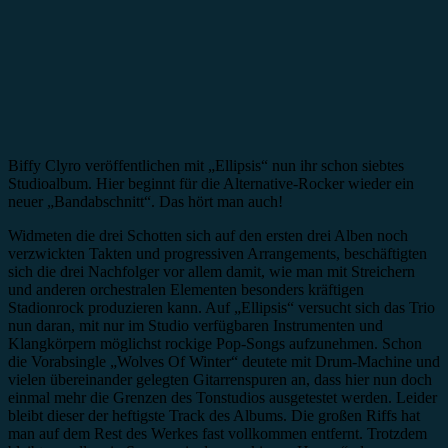
Biffy Clyro veröffentlichen mit „Ellipsis“ nun ihr schon siebtes
Studioalbum. Hier beginnt für die Alternative-Rocker wieder ein
neuer „Bandabschnitt“. Das hört man auch!
Widmeten die drei Schotten sich auf den ersten drei Alben noch
verzwickten Takten und progressiven Arrangements, beschäftigten
sich die drei Nachfolger vor allem damit, wie man mit Streichern
und anderen orchestralen Elementen besonders kräftigen
Stadionrock produzieren kann. Auf „Ellipsis“ versucht sich das Trio
nun daran, mit nur im Studio verfügbaren Instrumenten und
Klangkörpern möglichst rockige Pop-Songs aufzunehmen. Schon
die Vorabsingle „Wolves Of Winter“ deutete mit Drum-Machine und
vielen übereinander gelegten Gitarrenspuren an, dass hier nun doch
einmal mehr die Grenzen des Tonstudios ausgetestet werden. Leider
bleibt dieser der heftigste Track des Albums. Die großen Riffs hat
man auf dem Rest des Werkes fast vollkommen entfernt. Trotzdem