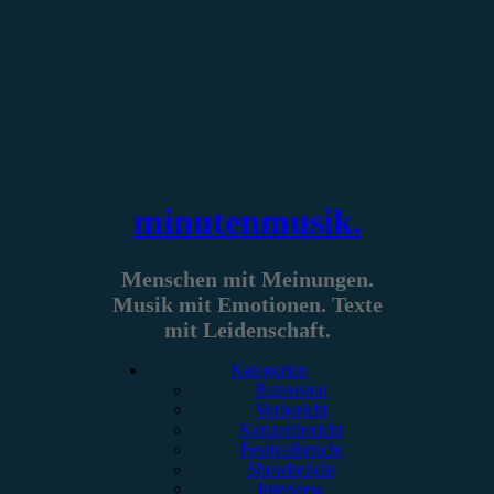
Zum
Inhalt
springen
minutenmusik.
Menschen mit Meinungen.
Musik mit Emotionen. Texte
mit Leidenschaft.
Kategorien
Rezension
Vorbericht
Konzertbericht
Festivalbericht
Showbericht
Interview