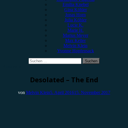
Emilia Knebel
Gina Köhler
Jonas Horn
Julia Köhler
Lucie K.
Marie H.
Marius Meyer
Max Keller
Melvin Klein
Yvonne Hopfensack
Suchen
nach:
Rezension
Desolated – The End
von
Melvin Klein
5. April 2016
15. November 2017