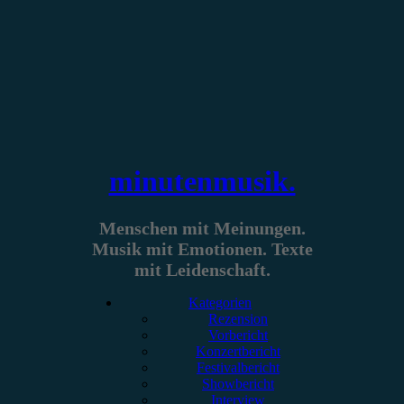
Zum
Inhalt
springen
minutenmusik.
Menschen mit Meinungen.
Musik mit Emotionen. Texte
mit Leidenschaft.
Kategorien
Rezension
Vorbericht
Konzertbericht
Festivalbericht
Showbericht
Interview