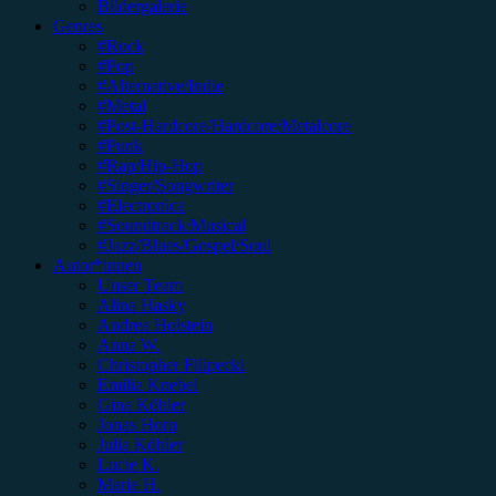
Bildergalerie
Genres
#Rock
#Pop
#Alternative/Indie
#Metal
#Post-Hardcore/Hardcore/Metalcore
#Punk
#Rap/Hip-Hop
#Singer/Songwriter
#Electronica
#Soundtrack/Musical
#Jazz/Blues/Gospel/Soul
Autor*innen
Unser Team
Alina Hasky
Andrea Holstein
Anna W.
Christopher Filipecki
Emilia Knebel
Gina Köhler
Jonas Horn
Julia Köhler
Lucie K.
Marie H.