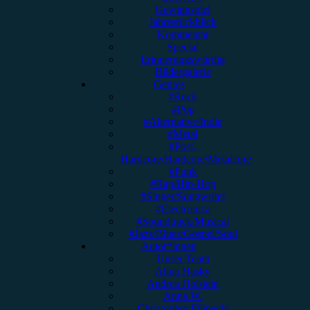
Gewinnspiel
Jahresrückblick
Kommentar
Special
Erinnerungswürdig
Bildergalerie
Genres
#Rock
#Pop
#Alternative/Indie
#Metal
#Post-
Hardcore/Hardcore/Metalcore
#Punk
#Rap/Hip-Hop
#Singer/Songwriter
#Electronica
#Soundtrack/Musical
#Jazz/Blues/Gospel/Soul
Autor*innen
Unser Team
Alina Hasky
Andrea Holstein
Anna W.
Christopher Filipecki