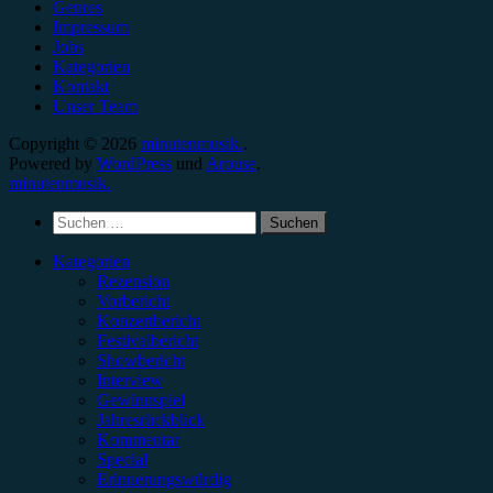
Genres
Impressum
Jobs
Kategorien
Kontakt
Unser Team
Copyright © 2026
minutenmusik.
.
Powered by
WordPress
und
Arouse
.
minutenmusik.
Suchen
nach:
Kategorien
Rezension
Vorbericht
Konzertbericht
Festivalbericht
Showbericht
Interview
Gewinnspiel
Jahresrückblick
Kommentar
Special
Erinnerungswürdig