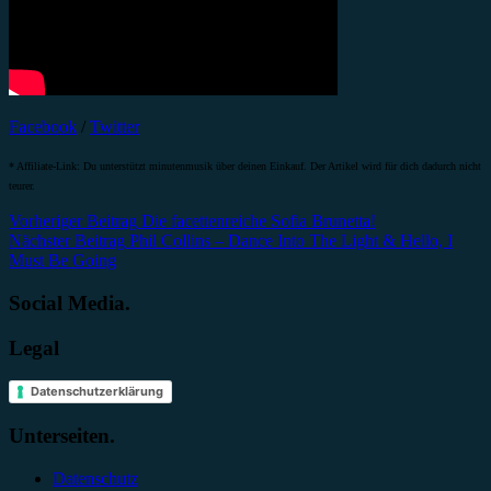
Facebook
/
Twitter
* Affiliate-Link: Du unterstützt minutenmusik über deinen Einkauf. Der Artikel wird für dich dadurch nicht
teurer.
Beitragsnavigation
Vorheriger Beitrag
Die facettenreiche Sofia Brunetta!
Nächster Beitrag
Phil Collins – Dance Into The Light & Hello, I
Must Be Going
Social Media.
Legal
Datenschutzerklärung
Unterseiten.
Datenschutz