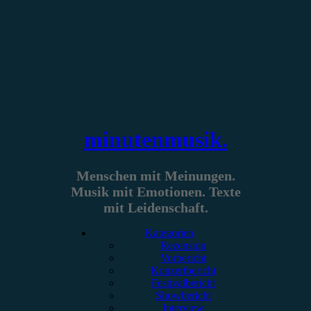
Zum
Inhalt
springen
minutenmusik.
Menschen mit Meinungen.
Musik mit Emotionen. Texte
mit Leidenschaft.
Kategorien
Rezension
Vorbericht
Konzertbericht
Festivalbericht
Showbericht
Interview