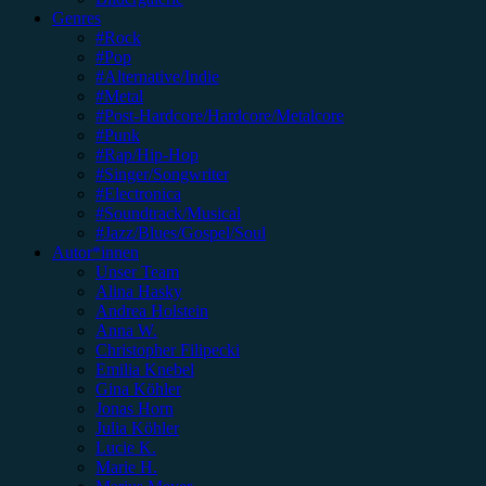
Genres
#Rock
#Pop
#Alternative/Indie
#Metal
#Post-Hardcore/Hardcore/Metalcore
#Punk
#Rap/Hip-Hop
#Singer/Songwriter
#Electronica
#Soundtrack/Musical
#Jazz/Blues/Gospel/Soul
Autor*innen
Unser Team
Alina Hasky
Andrea Holstein
Anna W.
Christopher Filipecki
Emilia Knebel
Gina Köhler
Jonas Horn
Julia Köhler
Lucie K.
Marie H.