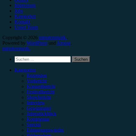
Impressum
Jobs
Kategorien
Kontakt
Unser Team
Copyright © 2026
minutenmusik.
.
Powered by
WordPress
und
Arouse
.
minutenmusik.
Suchen
nach:
Kategorien
Rezension
Vorbericht
Konzertbericht
Festivalbericht
Showbericht
Interview
Gewinnspiel
Jahresrückblick
Kommentar
Special
Erinnerungswürdig
Bildergalerie