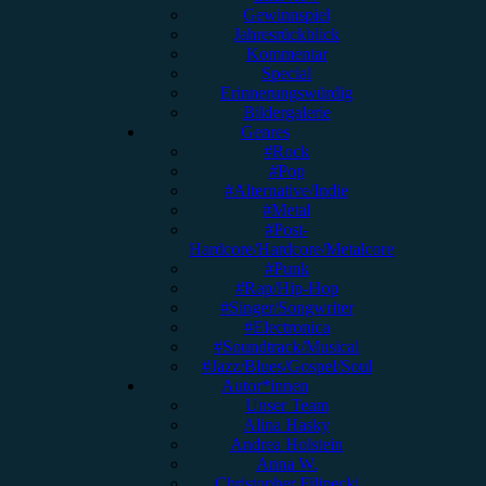
Gewinnspiel
Jahresrückblick
Kommentar
Special
Erinnerungswürdig
Bildergalerie
Genres
#Rock
#Pop
#Alternative/Indie
#Metal
#Post-
Hardcore/Hardcore/Metalcore
#Punk
#Rap/Hip-Hop
#Singer/Songwriter
#Electronica
#Soundtrack/Musical
#Jazz/Blues/Gospel/Soul
Autor*innen
Unser Team
Alina Hasky
Andrea Holstein
Anna W.
Christopher Filipecki