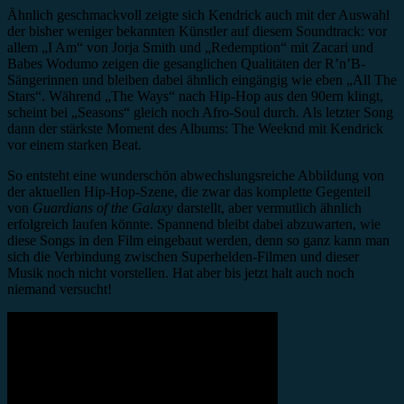
Ähnlich geschmackvoll zeigte sich Kendrick auch mit der Auswahl
der bisher weniger bekannten Künstler auf diesem Soundtrack: vor
allem „I Am“ von Jorja Smith und „Redemption“ mit Zacari und
Babes Wodumo zeigen die gesanglichen Qualitäten der R’n’B-
Sängerinnen und bleiben dabei ähnlich eingängig wie eben „All The
Stars“. Während „The Ways“ nach Hip-Hop aus den 90ern klingt,
scheint bei „Seasons“ gleich noch Afro-Soul durch. Als letzter Song
dann der stärkste Moment des Albums: The Weeknd mit Kendrick
vor einem starken Beat.
So entsteht eine wunderschön abwechslungsreiche Abbildung von
der aktuellen Hip-Hop-Szene, die zwar das komplette Gegenteil
von
Guardians of the Galaxy
darstellt, aber vermutlich ähnlich
erfolgreich laufen könnte. Spannend bleibt dabei abzuwarten, wie
diese Songs in den Film eingebaut werden, denn so ganz kann man
sich die Verbindung zwischen Superhelden-Filmen und dieser
Musik noch nicht vorstellen. Hat aber bis jetzt halt auch noch
niemand versucht!