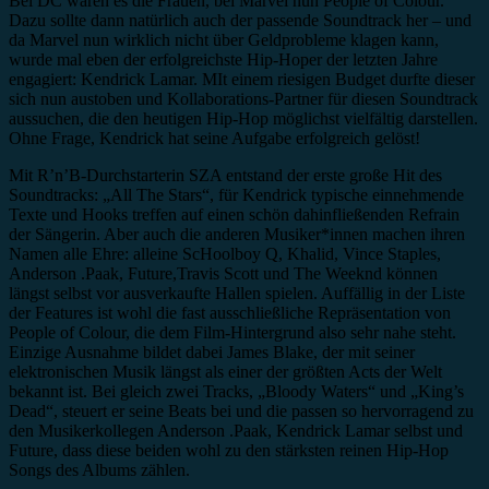
Bei DC waren es die Frauen, bei Marvel nun People of Colour.
Dazu sollte dann natürlich auch der passende Soundtrack her – und
da Marvel nun wirklich nicht über Geldprobleme klagen kann,
wurde mal eben der erfolgreichste Hip-Hoper der letzten Jahre
engagiert: Kendrick Lamar. MIt einem riesigen Budget durfte dieser
sich nun austoben und Kollaborations-Partner für diesen Soundtrack
aussuchen, die den heutigen Hip-Hop möglichst vielfältig darstellen.
Ohne Frage, Kendrick hat seine Aufgabe erfolgreich gelöst!
Mit R’n’B-Durchstarterin SZA entstand der erste große Hit des
Soundtracks: „All The Stars“, für Kendrick typische einnehmende
Texte und Hooks treffen auf einen schön dahinfließenden Refrain
der Sängerin. Aber auch die anderen Musiker*innen machen ihren
Namen alle Ehre: alleine ScHoolboy Q, Khalid, Vince Staples,
Anderson .Paak, Future,Travis Scott und The Weeknd können
längst selbst vor ausverkaufte Hallen spielen. Auffällig in der Liste
der Features ist wohl die fast ausschließliche Repräsentation von
People of Colour, die dem Film-Hintergrund also sehr nahe steht.
Einzige Ausnahme bildet dabei James Blake, der mit seiner
elektronischen Musik längst als einer der größten Acts der Welt
bekannt ist. Bei gleich zwei Tracks, „Bloody Waters“ und „King’s
Dead“, steuert er seine Beats bei und die passen so hervorragend zu
den Musikerkollegen Anderson .Paak, Kendrick Lamar selbst und
Future, dass diese beiden wohl zu den stärksten reinen Hip-Hop
Songs des Albums zählen.