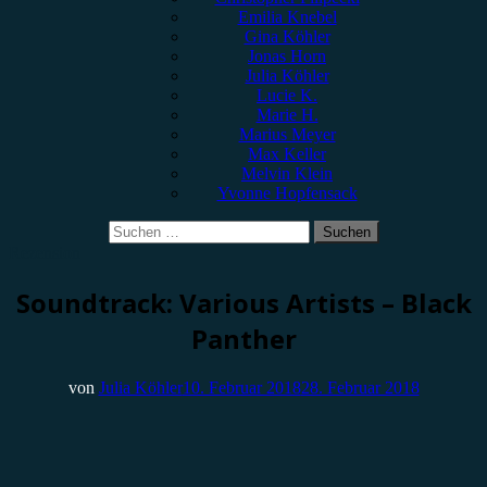
Emilia Knebel
Gina Köhler
Jonas Horn
Julia Köhler
Lucie K.
Marie H.
Marius Meyer
Max Keller
Melvin Klein
Yvonne Hopfensack
Suchen
nach:
Rezension
Soundtrack: Various Artists – Black
Panther
von
Julia Köhler
10. Februar 2018
28. Februar 2018