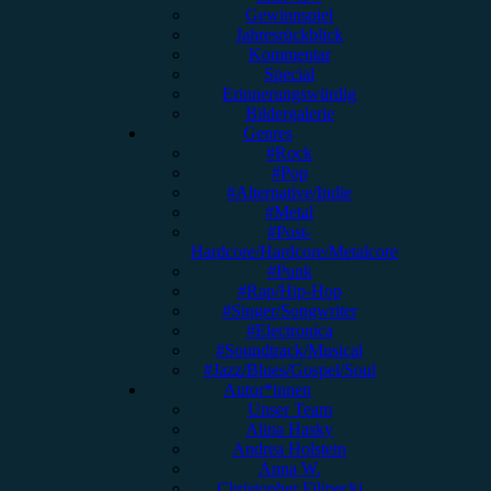
Gewinnspiel
Jahresrückblick
Kommentar
Special
Erinnerungswürdig
Bildergalerie
Genres
#Rock
#Pop
#Alternative/Indie
#Metal
#Post-
Hardcore/Hardcore/Metalcore
#Punk
#Rap/Hip-Hop
#Singer/Songwriter
#Electronica
#Soundtrack/Musical
#Jazz/Blues/Gospel/Soul
Autor*innen
Unser Team
Alina Hasky
Andrea Holstein
Anna W.
Christopher Filipecki