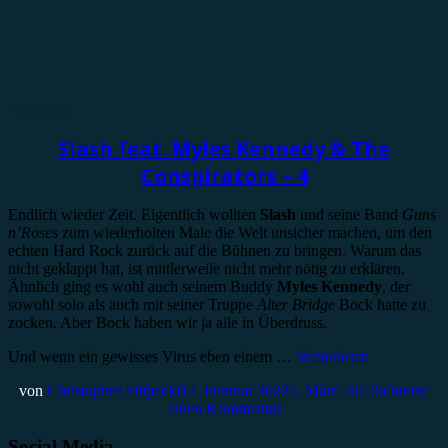
Rezension
Slash feat. Myles Kennedy & The
Conspirators – 4
Endlich wieder Zeit. Eigentlich wollten
Slash
und seine Band
Guns
n’Roses
zum wiederholten Male die Welt unsicher machen, um den
echten Hard Rock zurück auf die Bühnen zu bringen. Warum das
nicht geklappt hat, ist mittlerweile nicht mehr nötig zu erklären.
Ähnlich ging es wohl auch seinem Buddy
Myles Kennedy
, der
sowohl solo als auch mit seiner Truppe
Alter Bridge
Bock hatte zu
zocken. Aber Bock haben wir ja alle in Überdruss.
Und wenn ein gewisses Virus eben einem …
Weiterlesen
von
Christopher Filipecki
12. Februar 2022
5. März 2022
Schreibe
einen Kommentar
Social Media.