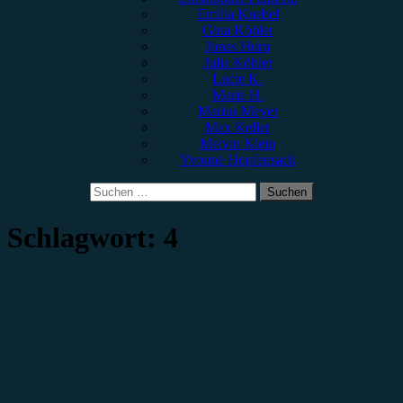
Emilia Knebel
Gina Köhler
Jonas Horn
Julia Köhler
Lucie K.
Marie H.
Marius Meyer
Max Keller
Melvin Klein
Yvonne Hopfensack
Suchen
nach:
Schlagwort:
4