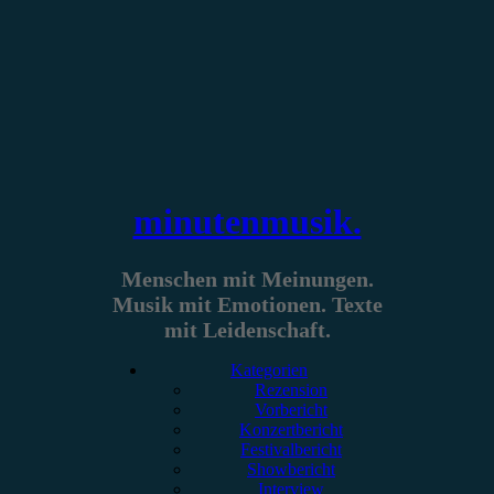
Zum
Inhalt
springen
minutenmusik.
Menschen mit Meinungen.
Musik mit Emotionen. Texte
mit Leidenschaft.
Kategorien
Rezension
Vorbericht
Konzertbericht
Festivalbericht
Showbericht
Interview