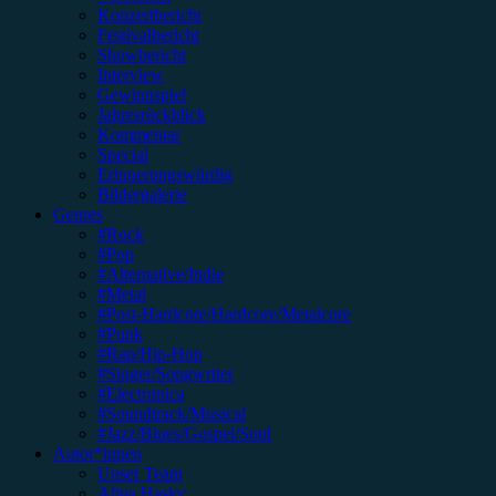
Konzertbericht
Festivalbericht
Showbericht
Interview
Gewinnspiel
Jahresrückblick
Kommentar
Special
Erinnerungswürdig
Bildergalerie
Genres
#Rock
#Pop
#Alternative/Indie
#Metal
#Post-Hardcore/Hardcore/Metalcore
#Punk
#Rap/Hip-Hop
#Singer/Songwriter
#Electronica
#Soundtrack/Musical
#Jazz/Blues/Gospel/Soul
Autor*innen
Unser Team
Alina Hasky