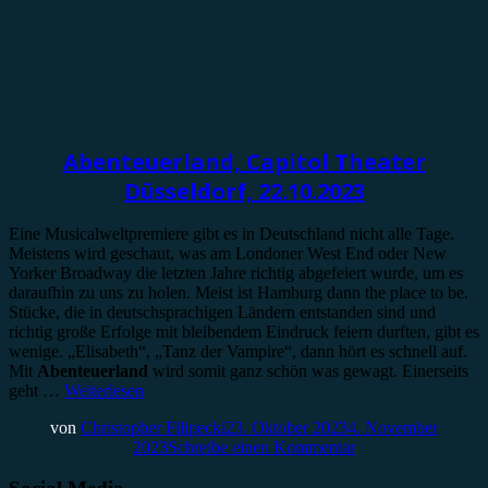
Showbericht
Abenteuerland, Capitol Theater
Düsseldorf, 22.10.2023
Eine Musicalweltpremiere gibt es in Deutschland nicht alle Tage.
Meistens wird geschaut, was am Londoner West End oder New
Yorker Broadway die letzten Jahre richtig abgefeiert wurde, um es
daraufhin zu uns zu holen. Meist ist Hamburg dann the place to be.
Stücke, die in deutschsprachigen Ländern entstanden sind und
richtig große Erfolge mit bleibendem Eindruck feiern durften, gibt es
wenige. „Elisabeth“, „Tanz der Vampire“, dann hört es schnell auf.
Mit
Abenteuerland
wird somit ganz schön was gewagt. Einerseits
geht …
Weiterlesen
von
Christopher Filipecki
23. Oktober 2023
4. November
2023
Schreibe einen Kommentar