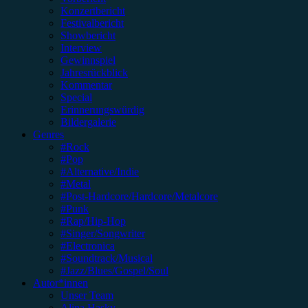
Konzertbericht
Festivalbericht
Showbericht
Interview
Gewinnspiel
Jahresrückblick
Kommentar
Special
Erinnerungswürdig
Bildergalerie
Genres
#Rock
#Pop
#Alternative/Indie
#Metal
#Post-Hardcore/Hardcore/Metalcore
#Punk
#Rap/Hip-Hop
#Singer/Songwriter
#Electronica
#Soundtrack/Musical
#Jazz/Blues/Gospel/Soul
Autor*innen
Unser Team
Alina Hasky