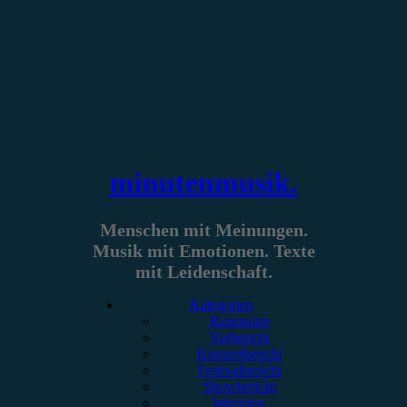
Zum
Inhalt
springen
minutenmusik.
Menschen mit Meinungen.
Musik mit Emotionen. Texte
mit Leidenschaft.
Kategorien
Rezension
Vorbericht
Konzertbericht
Festivalbericht
Showbericht
Interview