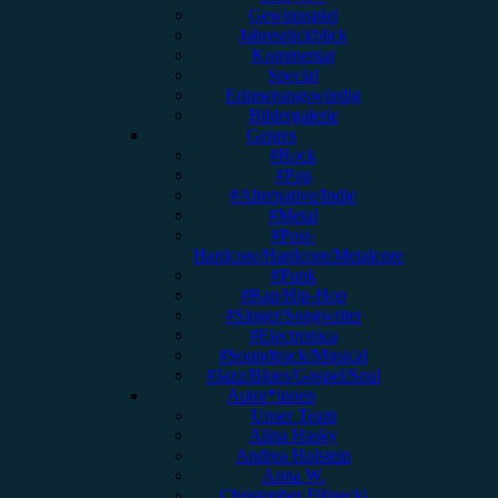
Gewinnspiel
Jahresrückblick
Kommentar
Special
Erinnerungswürdig
Bildergalerie
Genres
#Rock
#Pop
#Alternative/Indie
#Metal
#Post-
Hardcore/Hardcore/Metalcore
#Punk
#Rap/Hip-Hop
#Singer/Songwriter
#Electronica
#Soundtrack/Musical
#Jazz/Blues/Gospel/Soul
Autor*innen
Unser Team
Alina Hasky
Andrea Holstein
Anna W.
Christopher Filipecki