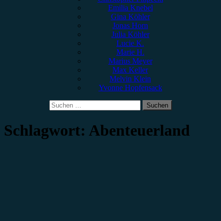
Emilia Knebel
Gina Köhler
Jonas Horn
Julia Köhler
Lucie K.
Marie H.
Marius Meyer
Max Keller
Melvin Klein
Yvonne Hopfensack
Suchen
nach:
Schlagwort:
Abenteuerland