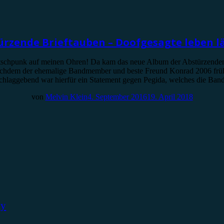
ürzende Brieftauben – Doofgesagte leben l
Deutschpunk auf meinen Ohren! Da kam das neue Album der Abstürzende
 nachdem der ehemalige Bandmember und beste Freund Konrad 2006 früh
hlaggebend war hierfür ein Statement gegen Pegida, welches die Ban
von
Melvin Klein
4. September 2016
19. April 2018
ky