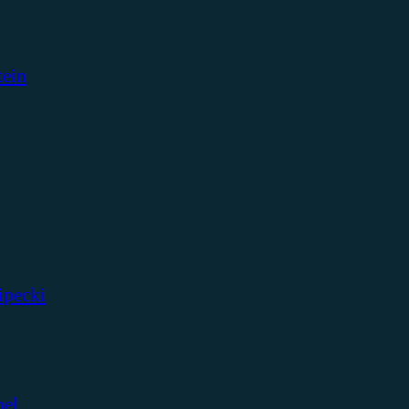
tein
ipecki
bel