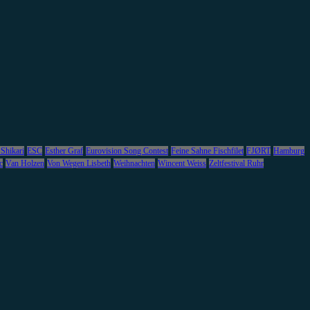
 Shikari
ESC
Esther Graf
Eurovision Song Contest
Feine Sahne Fischfilet
FJØRT
Hamburg
c
Van Holzen
Von Wegen Lisbeth
Weihnachten
Wincent Weiss
Zeltfestival Ruhr