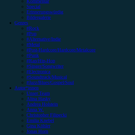
Kommentar
Special
Erinnerungswürdig
Bildergalerie
Genres
#Rock
#Pop
#Alternative/Indie
#Metal
#Post-Hardcore/Hardcore/Metalcore
#Punk
#Rap/Hip-Hop
#Singer/Songwriter
#Electronica
#Soundtrack/Musical
#Jazz/Blues/Gospel/Soul
Autor*innen
Unser Team
Alina Hasky
Andrea Holstein
Anna W.
Christopher Filipecki
Emilia Knebel
Gina Köhler
Jonas Horn