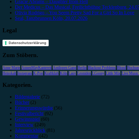
Gracie Abrams – Daughter from Hell
Der Medicus – Das Musical, Freilichtbühne Tecklenburg, 24.0
Olivia Rodrigo – You Seem Pretty Sad For a Girl So In Love
Seal, Tanzbrunnen Köln, 20.07.2026
Legal
Datenschutzerklärung
Zum Stöbern.
Anne Marie
AnnenMayKantereit
Antilopen Gang
Berlin
Blackout Problems
Blond
Bochu
Heisskalt
Instagram
K-Pop
Kraftklub
Köln
Lauv
Leoniden
LGoony
Little Mix
Live Music
Kategorien.
Bildergalerie
(72)
Bücher
(2)
Erinnerungswürdig
(56)
Festivalbericht
(92)
Gewinnspiel
(60)
Interview
(249)
Jahresrückblick
(81)
Kommentar
(42)