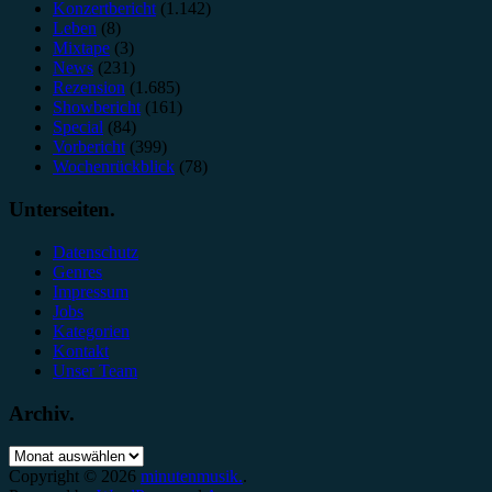
Konzertbericht
(1.142)
Leben
(8)
Mixtape
(3)
News
(231)
Rezension
(1.685)
Showbericht
(161)
Special
(84)
Vorbericht
(399)
Wochenrückblick
(78)
Unterseiten.
Datenschutz
Genres
Impressum
Jobs
Kategorien
Kontakt
Unser Team
Archiv.
Archiv.
Copyright © 2026
minutenmusik.
.