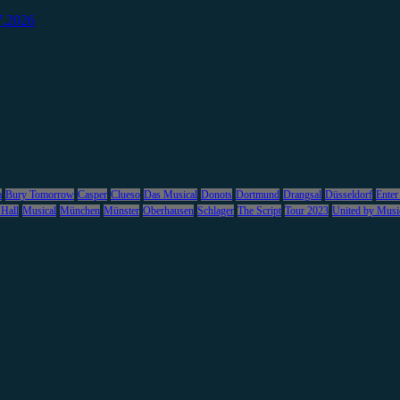
7.2026
m
Bury Tomorrow
Casper
Clueso
Das Musical
Donots
Dortmund
Drangsal
Düsseldorf
Enter
 Hall
Musical
München
Münster
Oberhausen
Schlager
The Script
Tour 2023
United by Musi