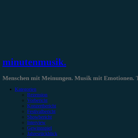
Zum
Inhalt
springen
minutenmusik.
Menschen mit Meinungen. Musik mit Emotionen. Te
Kategorien
Rezension
Vorbericht
Konzertbericht
Festivalbericht
Showbericht
Interview
Gewinnspiel
Jahresrückblick