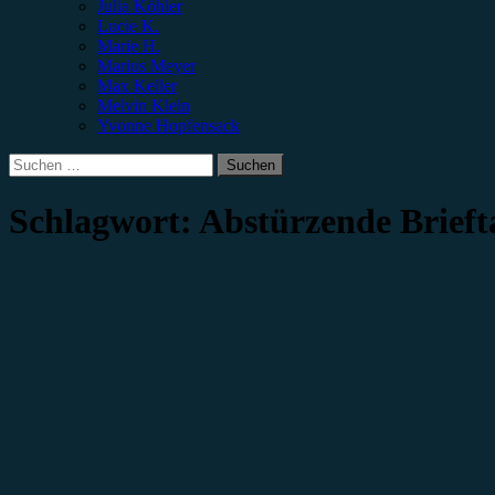
Julia Köhler
Lucie K.
Marie H.
Marius Meyer
Max Keller
Melvin Klein
Yvonne Hopfensack
Suchen
nach:
Schlagwort:
Abstürzende Brief