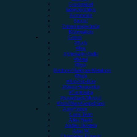
Gewinnspiel
Jahresrückblick
Kommentar
Special
Erinnerungswürdig
Bildergalerie
Genres
#Rock
#Pop
#Alternative/Indie
#Metal
#Post-
Hardcore/Hardcore/Metalcore
#Punk
#Rap/Hip-Hop
#Singer/Songwriter
#Electronica
#Soundtrack/Musical
#Jazz/Blues/Gospel/Soul
Autor*innen
Unser Team
Alina Hasky
Andrea Holstein
Anna W.
Christopher Filipecki