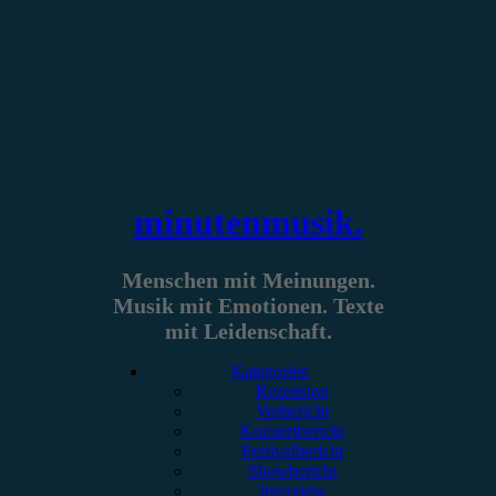
Zum
Inhalt
springen
minutenmusik.
Menschen mit Meinungen.
Musik mit Emotionen. Texte
mit Leidenschaft.
Kategorien
Rezension
Vorbericht
Konzertbericht
Festivalbericht
Showbericht
Interview