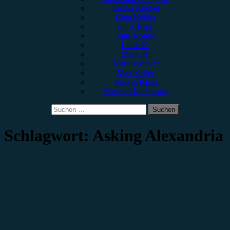
Emilia Knebel
Gina Köhler
Jonas Horn
Julia Köhler
Lucie K.
Marie H.
Marius Meyer
Max Keller
Melvin Klein
Yvonne Hopfensack
Suchen
nach:
Schlagwort:
Asking Alexandria