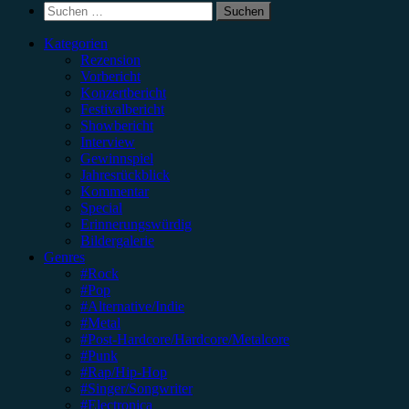
Suchen
nach:
Kategorien
Rezension
Vorbericht
Konzertbericht
Festivalbericht
Showbericht
Interview
Gewinnspiel
Jahresrückblick
Kommentar
Special
Erinnerungswürdig
Bildergalerie
Genres
#Rock
#Pop
#Alternative/Indie
#Metal
#Post-Hardcore/Hardcore/Metalcore
#Punk
#Rap/Hip-Hop
#Singer/Songwriter
#Electronica