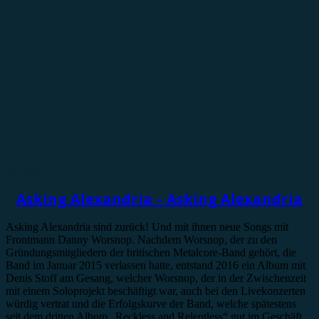
Rezension
Asking Alexandria – Asking Alexandria
Asking Alexandria sind zurück! Und mit ihnen neue Songs mit
Frontmann Danny Worsnop. Nachdem Worsnop, der zu den
Gründungsmitgliedern der britischen Metalcore-Band gehört, die
Band im Januar 2015 verlassen hatte, entstand 2016 ein Album mit
Denis Stoff am Gesang, welcher Worsnop, der in der Zwischenzeit
mit einem Soloprojekt beschäftigt war, auch bei den Livekonzerten
würdig vertrat und die Erfolgskurve der Band, welche spätestens
seit dem dritten Album „Reckless and Relentless“ gut im Geschäft