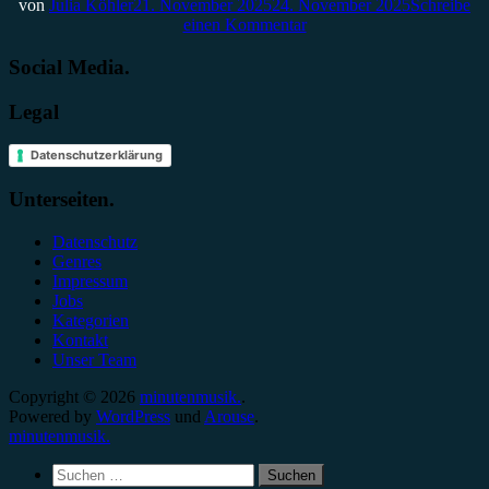
von
Julia Köhler
21. November 2025
24. November 2025
Schreibe
einen Kommentar
Social Media.
Legal
Datenschutzerklärung
Unterseiten.
Datenschutz
Genres
Impressum
Jobs
Kategorien
Kontakt
Unser Team
Copyright © 2026
minutenmusik.
.
Powered by
WordPress
und
Arouse
.
minutenmusik.
Suchen