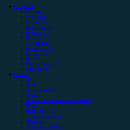
nach:
Kategorien
Rezension
Vorbericht
Konzertbericht
Festivalbericht
Showbericht
Interview
Gewinnspiel
Jahresrückblick
Kommentar
Special
Erinnerungswürdig
Bildergalerie
Genres
#Rock
#Pop
#Alternative/Indie
#Metal
#Post-Hardcore/Hardcore/Metalcore
#Punk
#Rap/Hip-Hop
#Singer/Songwriter
#Electronica
#Soundtrack/Musical