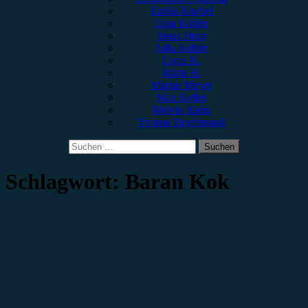
Emilia Knebel
Gina Köhler
Jonas Horn
Julia Köhler
Lucie K.
Marie H.
Marius Meyer
Max Keller
Melvin Klein
Yvonne Hopfensack
Suchen
nach:
Schlagwort:
Baran Kok