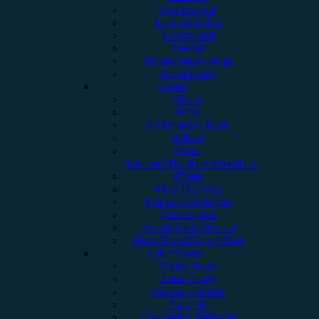
Gewinnspiel
Jahresrückblick
Kommentar
Special
Erinnerungswürdig
Bildergalerie
Genres
#Rock
#Pop
#Alternative/Indie
#Metal
#Post-
Hardcore/Hardcore/Metalcore
#Punk
#Rap/Hip-Hop
#Singer/Songwriter
#Electronica
#Soundtrack/Musical
#Jazz/Blues/Gospel/Soul
Autor*innen
Unser Team
Alina Hasky
Andrea Holstein
Anna W.
Christopher Filipecki