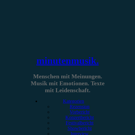
Zum
Inhalt
springen
minutenmusik.
Menschen mit Meinungen.
Musik mit Emotionen. Texte
mit Leidenschaft.
Kategorien
Rezension
Vorbericht
Konzertbericht
Festivalbericht
Showbericht
Interview