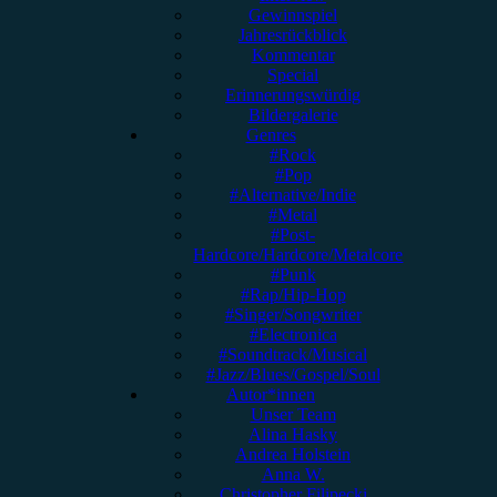
Gewinnspiel
Jahresrückblick
Kommentar
Special
Erinnerungswürdig
Bildergalerie
Genres
#Rock
#Pop
#Alternative/Indie
#Metal
#Post-
Hardcore/Hardcore/Metalcore
#Punk
#Rap/Hip-Hop
#Singer/Songwriter
#Electronica
#Soundtrack/Musical
#Jazz/Blues/Gospel/Soul
Autor*innen
Unser Team
Alina Hasky
Andrea Holstein
Anna W.
Christopher Filipecki