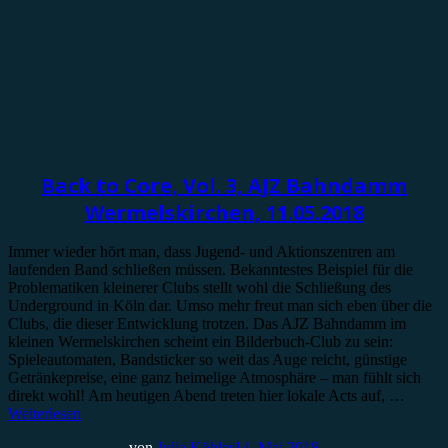
Konzertbericht
Back to Core, Vol. 3, AJZ Bahndamm
Wermelskirchen, 11.05.2018
Immer wieder hört man, dass Jugend- und Aktionszentren am
laufenden Band schließen müssen. Bekanntestes Beispiel für die
Problematiken kleinerer Clubs stellt wohl die Schließung des
Underground in Köln dar. Umso mehr freut man sich eben über die
Clubs, die dieser Entwicklung trotzen. Das AJZ Bahndamm im
kleinen Wermelskirchen scheint ein Bilderbuch-Club zu sein:
Spieleautomaten, Bandsticker so weit das Auge reicht, günstige
Getränkepreise, eine ganz heimelige Atmosphäre – man fühlt sich
direkt wohl! Am heutigen Abend treten hier lokale Acts auf, …
Weiterlesen
von
Julia Köhler
14. Mai 2018