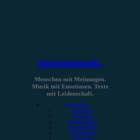
Zum
Inhalt
springen
minutenmusik.
Menschen mit Meinungen.
Musik mit Emotionen. Texte
mit Leidenschaft.
Kategorien
Rezension
Vorbericht
Konzertbericht
Festivalbericht
Showbericht
Interview