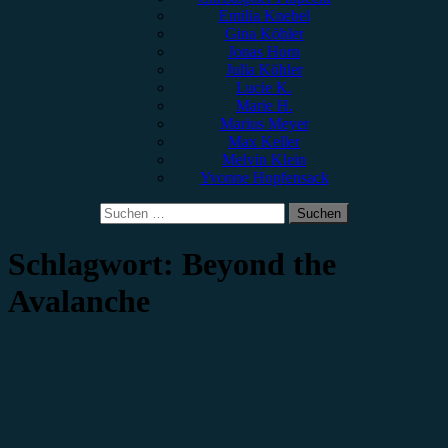
Emilia Knebel
Gina Köhler
Jonas Horn
Julia Köhler
Lucie K.
Marie H.
Marius Meyer
Max Keller
Melvin Klein
Yvonne Hopfensack
Suchen
nach:
Schlagwort:
Beyond the
Avalanche