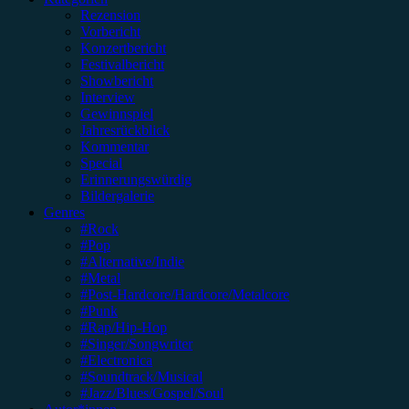
Rezension
Vorbericht
Konzertbericht
Festivalbericht
Showbericht
Interview
Gewinnspiel
Jahresrückblick
Kommentar
Special
Erinnerungswürdig
Bildergalerie
Genres
#Rock
#Pop
#Alternative/Indie
#Metal
#Post-Hardcore/Hardcore/Metalcore
#Punk
#Rap/Hip-Hop
#Singer/Songwriter
#Electronica
#Soundtrack/Musical
#Jazz/Blues/Gospel/Soul