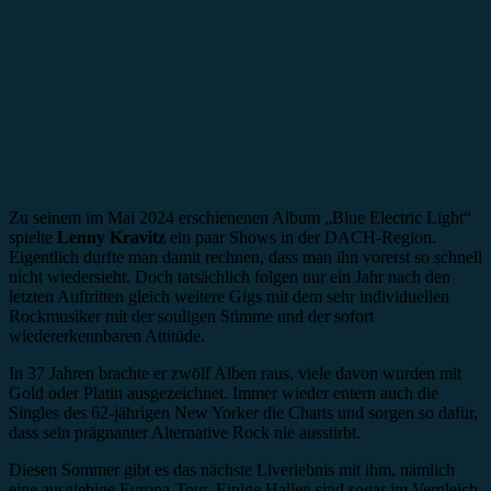
Zu seinem im Mai 2024 erschienenen Album „Blue Electric Light“
spielte
Lenny Kravitz
ein paar Shows in der DACH-Region.
Eigentlich durfte man damit rechnen, dass man ihn vorerst so schnell
nicht wiedersieht. Doch tatsächlich folgen nur ein Jahr nach den
letzten Auftritten gleich weitere Gigs mit dem sehr individuellen
Rockmusiker mit der souligen Stimme und der sofort
wiedererkennbaren Attitüde.
In 37 Jahren brachte er zwölf Alben raus, viele davon wurden mit
Gold oder Platin ausgezeichnet. Immer wieder entern auch die
Singles des 62-jährigen New Yorker die Charts und sorgen so dafür,
dass sein prägnanter Alternative Rock nie ausstirbt.
Diesen Sommer gibt es das nächste Liverlebnis mit ihm, nämlich
eine ausgiebige Europa-Tour. Einige Hallen sind sogar im Vergleich