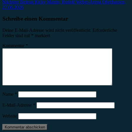
Nächster Beitrag
Ricky Martin, Rudolf Weber-Arena Oberhausen,
27.06.2026
Schreibe einen Kommentar
Deine E-Mail-Adresse wird nicht veröffentlicht.
Erforderliche
Felder sind mit
*
markiert
Kommentar
*
Name
*
E-Mail-Adresse
*
Website