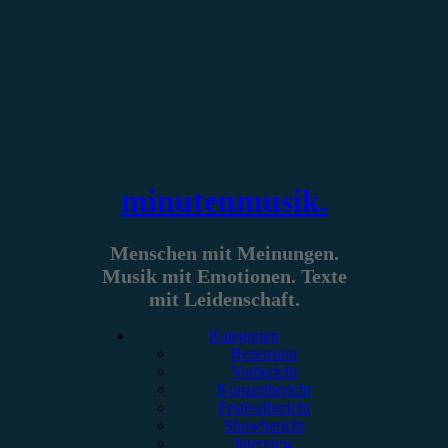
Zum
Inhalt
springen
minutenmusik.
Menschen mit Meinungen.
Musik mit Emotionen. Texte
mit Leidenschaft.
Kategorien
Rezension
Vorbericht
Konzertbericht
Festivalbericht
Showbericht
Interview