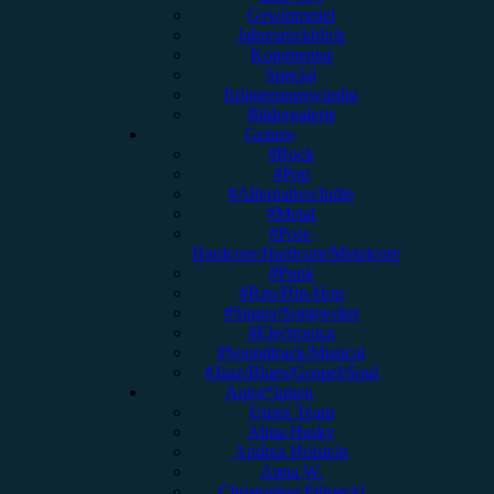
Gewinnspiel
Jahresrückblick
Kommentar
Special
Erinnerungswürdig
Bildergalerie
Genres
#Rock
#Pop
#Alternative/Indie
#Metal
#Post-
Hardcore/Hardcore/Metalcore
#Punk
#Rap/Hip-Hop
#Singer/Songwriter
#Electronica
#Soundtrack/Musical
#Jazz/Blues/Gospel/Soul
Autor*innen
Unser Team
Alina Hasky
Andrea Holstein
Anna W.
Christopher Filipecki