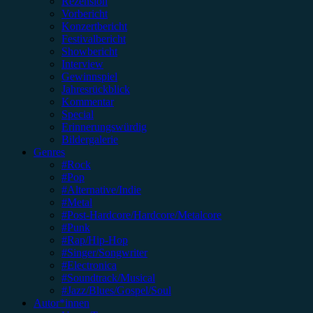
Rezension
Vorbericht
Konzertbericht
Festivalbericht
Showbericht
Interview
Gewinnspiel
Jahresrückblick
Kommentar
Special
Erinnerungswürdig
Bildergalerie
Genres
#Rock
#Pop
#Alternative/Indie
#Metal
#Post-Hardcore/Hardcore/Metalcore
#Punk
#Rap/Hip-Hop
#Singer/Songwriter
#Electronica
#Soundtrack/Musical
#Jazz/Blues/Gospel/Soul
Autor*innen