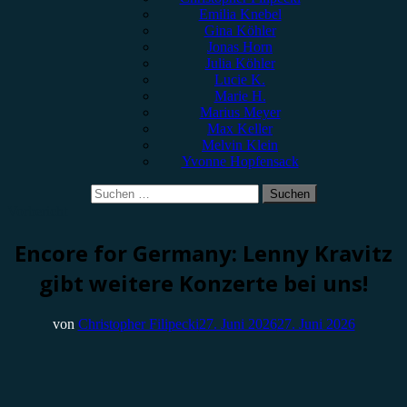
Emilia Knebel
Gina Köhler
Jonas Horn
Julia Köhler
Lucie K.
Marie H.
Marius Meyer
Max Keller
Melvin Klein
Yvonne Hopfensack
Suchen
nach:
Vorbericht
Encore for Germany: Lenny Kravitz
gibt weitere Konzerte bei uns!
von
Christopher Filipecki
27. Juni 2026
27. Juni 2026